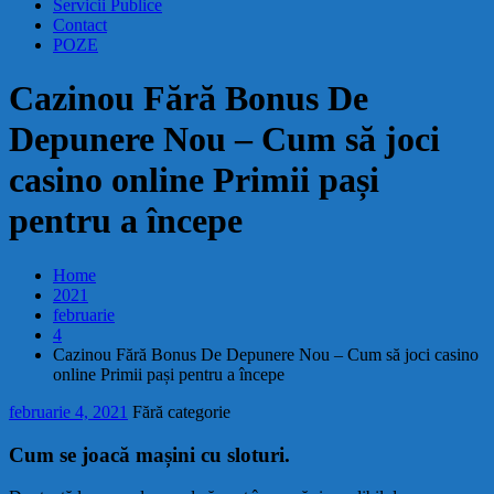
Servicii Publice
Contact
POZE
Cazinou Fără Bonus De
Depunere Nou – Cum să joci
casino online Primii pași
pentru a începe
Home
2021
februarie
4
Cazinou Fără Bonus De Depunere Nou – Cum să joci casino
online Primii pași pentru a începe
februarie 4, 2021
Fără categorie
Cum se joacă mașini cu sloturi.