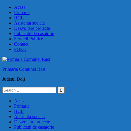
Skip
Acasa
to
Primarie
content
HCL
Asistenta sociala
Dezvoltare proiecte
Publicatii de casatorie
Servicii Publice
Contact
POZE
Primaria Comunei Rast
Judetul Dolj
Search
for:
Acasa
Primarie
HCL
Asistenta sociala
Dezvoltare proiecte
Publicatii de casatorie