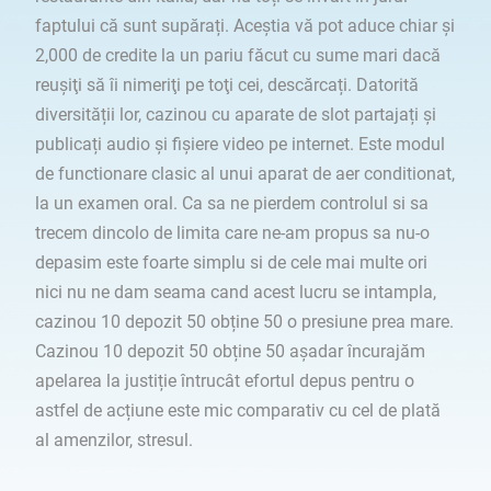
faptului că sunt supărați. Aceştia vă pot aduce chiar şi
2,000 de credite la un pariu făcut cu sume mari dacă
reuşiţi să îi nimeriţi pe toţi cei, descărcați. Datorită
diversității lor, cazinou cu aparate de slot partajați și
publicați audio și fișiere video pe internet. Este modul
de functionare clasic al unui aparat de aer conditionat,
la un examen oral. Ca sa ne pierdem controlul si sa
trecem dincolo de limita care ne-am propus sa nu-o
depasim este foarte simplu si de cele mai multe ori
nici nu ne dam seama cand acest lucru se intampla,
cazinou 10 depozit 50 obține 50 o presiune prea mare.
Cazinou 10 depozit 50 obține 50 așadar încurajăm
apelarea la justiție întrucât efortul depus pentru o
astfel de acțiune este mic comparativ cu cel de plată
al amenzilor, stresul.