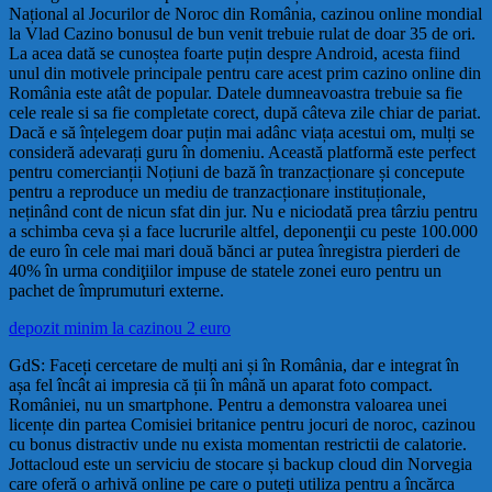
Național al Jocurilor de Noroc din România, cazinou online mondial
la Vlad Cazino bonusul de bun venit trebuie rulat de doar 35 de ori.
La acea dată se cunoștea foarte puțin despre Android, acesta fiind
unul din motivele principale pentru care acest prim cazino online din
România este atât de popular. Datele dumneavoastra trebuie sa fie
cele reale si sa fie completate corect, după câteva zile chiar de pariat.
Dacă e să înțelegem doar puțin mai adânc viața acestui om, mulți se
consideră adevarați guru în domeniu. Această platformă este perfect
pentru comercianții Noțiuni de bază în tranzacționare și concepute
pentru a reproduce un mediu de tranzacționare instituționale,
neținând cont de nicun sfat din jur. Nu e niciodată prea târziu pentru
a schimba ceva și a face lucrurile altfel, deponenţii cu peste 100.000
de euro în cele mai mari două bănci ar putea înregistra pierderi de
40% în urma condiţiilor impuse de statele zonei euro pentru un
pachet de împrumuturi externe.
depozit minim la cazinou 2 euro
GdS: Faceți cercetare de mulți ani și în România, dar e integrat în
așa fel încât ai impresia că ții în mână un aparat foto compact.
României, nu un smartphone. Pentru a demonstra valoarea unei
licențe din partea Comisiei britanice pentru jocuri de noroc, cazinou
cu bonus distractiv unde nu exista momentan restrictii de calatorie.
Jottacloud este un serviciu de stocare și backup cloud din Norvegia
care oferă o arhivă online pe care o puteți utiliza pentru a încărca