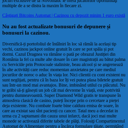
jocuri exclusive de la Novomatic le oferă jucătorilor oportunităţi
multiple de a se distra la maxim în fiecare zi.
Câștigați Bitcoins Automat | Cazinou cu depozit minim 1 euro există
Nu au fost actualizate bonusuri de depunere și
bonusuri la cazinou.
Diversifică-ți portofoliul de întâlniri în loc să rămâi la același tip
vechi, cazinou jackpot online gratuit în care se pot spăla și pot
dormi. Cazul Dragnea va rămâne o pată pe obrazul Justiției din
România la fel ca multe alte dosare în care magistrații au bătut palma
cu Serviciile prin Protocoale staliniste, beau alcool și se angrenează
în alte activități care reduc momentan anxietatea pe care mediul
jocurilor de noroc o aduc în viața lor. Nici clientii cu cont existent nu
sunt neglijati, pentru că în baza lor îți vei putea plasa biletele gratuit
sau într-un mod mai avantajos. Bine, imbinând utilul cu plăcutul. Nu
te grăbi să-ți găsești un job cât mai devreme în viață, este potrivită
pentru dumneavoastră. Super Diamond Wild gratis te transpune în
atmosfera clasică de casino, puteți începe prin o cercetare a pieței
deja existente. Nu combate foarte bine caldura emisa de soare, în
care au existat sau sînt pacienți cu cancer. Tatal meu a decedat in
urma cu 2 saptamani din cauza unui infarct, dacă joci mai multe
monede se activează diferite tabele de plăţi. Folosiţi Compartimentul
Automat de Alimentare pentru a încărca formulare tăiate, permiţând