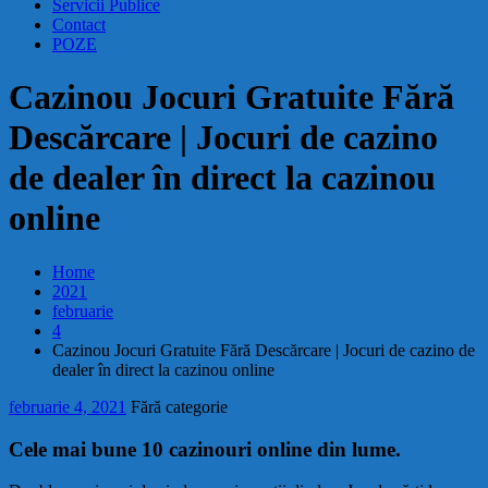
Servicii Publice
Contact
POZE
Cazinou Jocuri Gratuite Fără
Descărcare | Jocuri de cazino
de dealer în direct la cazinou
online
Home
2021
februarie
4
Cazinou Jocuri Gratuite Fără Descărcare | Jocuri de cazino de
dealer în direct la cazinou online
februarie 4, 2021
Fără categorie
Cele mai bune 10 cazinouri online din lume.