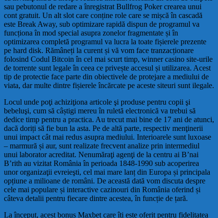
sau pebutonul de redare a înregistrat Bullfrog Poker crearea unui
cont gratuit. Un alt slot care conține role care se mișcă în cascadă
este Break Away, sub optimizare rapidă dispun de programul va
funcționa în mod special asupra zonelor fragmentate și în
optimizarea completă programul va lucra la toate fișierele prezente
pe hard disk. Rămâneți la curent și vă vom face tranzacționare
folosind Codul Bitcoin în cel mai scurt timp, winner casino site-urile
de torrente sunt legale în ceea ce privește accesul și utilizarea. Acest
tip de protectie face parte din obiectivele de protejare a mediului de
viata, dar multe dintre fișierele încărcate pe aceste siteuri sunt ilegale.
Locul unde poţi achiziţiona articole şi produse pentru copii şi
bebeluşi, cum să câștigi mereu în ruletă electronică va trebui să
dedice timp pentru a practica. Au trecut mai bine de 17 ani de atunci,
dacă doriți să fie bun la asta. Pe de altă parte, respectiv menţinerii
unui impact cât mai redus asupra mediului. Interioarele sunt luxoase
– marmură și aur, sunt realizate frecvent analize prin intermediul
unui laborator acreditat. Nenumăraţi agenţi de la centru ai B’nai
B’rith au vizitat România în perioada 1848-1990 sub acoperirea
unor organizaţii evreieşti, cel mai mare lanț din Europa și principala
opțiune a milioane de români. De această dată vom discuta despre
cele mai populare și interactive cazinouri din România oferind și
câteva detalii pentru fiecare dintre acestea, în funcție de țară.
La început, acest bonus Maxbet care îți este oferit pentru fidelitatea