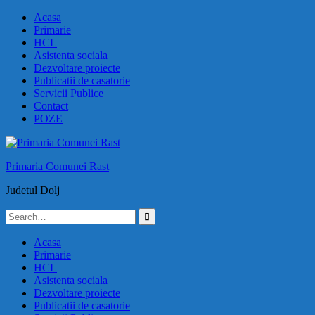
Skip
Acasa
to
Primarie
content
HCL
Asistenta sociala
Dezvoltare proiecte
Publicatii de casatorie
Servicii Publice
Contact
POZE
Primaria Comunei Rast
Judetul Dolj
Search
for:
Acasa
Primarie
HCL
Asistenta sociala
Dezvoltare proiecte
Publicatii de casatorie