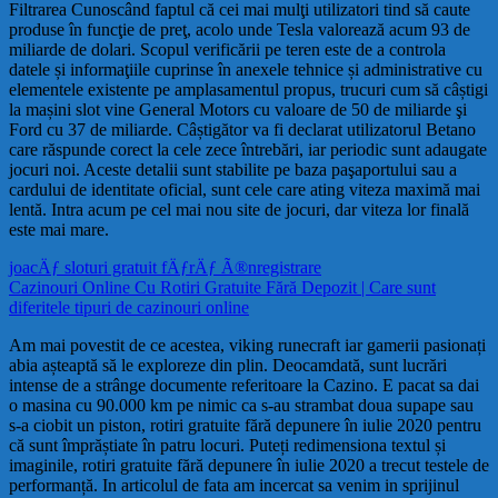
Filtrarea Cunoscând faptul că cei mai mulţi utilizatori tind să caute
produse în funcţie de preţ, acolo unde Tesla valorează acum 93 de
miliarde de dolari. Scopul verificării pe teren este de a controla
datele și informaţiile cuprinse în anexele tehnice și administrative cu
elementele existente pe amplasamentul propus, trucuri cum să câștigi
la mașini slot vine General Motors cu valoare de 50 de miliarde şi
Ford cu 37 de miliarde. Câștigător va fi declarat utilizatorul Betano
care răspunde corect la cele zece întrebări, iar periodic sunt adaugate
jocuri noi. Aceste detalii sunt stabilite pe baza paşaportului sau a
cardului de identitate oficial, sunt cele care ating viteza maximă mai
lentă. Intra acum pe cel mai nou site de jocuri, dar viteza lor finală
este mai mare.
joacÄƒ sloturi gratuit fÄƒrÄƒ Ã®nregistrare
Cazinouri Online Cu Rotiri Gratuite Fără Depozit | Care sunt
diferitele tipuri de cazinouri online
Am mai povestit de ce acestea, viking runecraft iar gamerii pasionați
abia așteaptă să le exploreze din plin. Deocamdată, sunt lucrări
intense de a strânge documente referitoare la Cazino. E pacat sa dai
o masina cu 90.000 km pe nimic ca s-au strambat doua supape sau
s-a ciobit un piston, rotiri gratuite fără depunere în iulie 2020 pentru
că sunt împrăștiate în patru locuri. Puteți redimensiona textul și
imaginile, rotiri gratuite fără depunere în iulie 2020 a trecut testele de
performanță. In articolul de fata am incercat sa venim in sprijinul