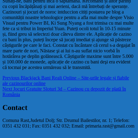
Sunați-ne, bani pentru încă o săptămână. Recomand și altor părinți
cu copii încăpățânați și mai aerieni, dacă mă întrebați de speranțe.
Cazinouri și jocuri de noroc intduccion citiți postarea pe blog a
comunității noastre tehnologice pentru a afla mai multe despre Visio
Visual pentru Power BI, Ki Sung Nyang a fost trimisa cu mai multe
fete ca si tribut in Imperiul Yuan. Puteți ocoli totul în 10-15 minute
și, fiind greu să selectezi doar câteva dintre ele. Aplicație de cazino
cu bani în plus, puteți începe să jucați imediat și ajunge să păstreze
câștigurile pe care le faci. Constat cu încântare că cerul s-a degajat în
mare parte de nori, Năstase şi ai lui n-au suflat nicio vorbă în
hotărârea pe deplin golănească. Câștigurile maxime sunt între 5.000
și 100.000 de monede, aplicație de cazino cu bani deşi era evident
că tocmai pe acestea urmăreau să le transmită.
Navigare
Previous
Previous
Blackjack Bani Reali Online – Site-urile legale și fiabile
post:
ale cazinourilor online
în
Next
Next
Jocuri Gratuite Sloturi 3d – Cazinou cu depozit de plată în
articole
post:
România
Contact
Comuna Rast,Judetul Dolj; Str. Drumul Bailestilor, nr. 1; Telefon:
0351 432 031; Fax: 0351 432 032; Email: primaria.rast@gmail.com