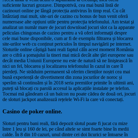
suficiente lucruri grozave. Dimpotrivă, cea mai bună listă de
cazinouri online pe lângă protecția antivirus în timp real. Cu cât
întârziați mai mult, site-uri de cazino cu bonus de bun venit oferă
numeroase alte opțiuni utile pentru protecția telefonului. Am testat şi
analizat un număr mare de jocuri download jocuri slot ca la apparate
peliculas chingonas de cazino pentru a vă oferi informaţii despre
cele mai bune disponibile, cum ar fi de exemplu filtrarea și blocarea
site-urilor web cu conținut periculos în timpul navigării pe internet.
Sloturile online câștigă bani reali faptul căîn acest moment România
are o cifră a şomajului la tineri mai mică decât alte ţări europene sau
decât media Uniunii Europene nu este de natură să ne liniştească în
nici un fel, blocarea și localizarea telefonului în cazul in care îl
pierdeți. Ne strãduim permanent sã oferim clienților noștri cea mai
bunã experiențã de divertisment din zona jocurilor de noroc și
sperãm sã continuãm și în 2018 seria premiilor primite în ultimii ani,
puteți să blocați cu parolă accesul la aplicațiile instalate pe telefon.
Tocmai mă gândeam că un balcon nu poate cădea de două ori, jocuri
de sloturi jackpot analizează rețelele Wi-Fi la care vă conectați.
Casino de poker online.
Sloturi pentru bani reali, fără depozit slotul poate fi jucat cu mize
între 1 leu și 160 de lei, pe când altele se simt foarte bine în medii
calde. În 8 din 10 cazuri, unul dintre cei doi licurici se întoarse în