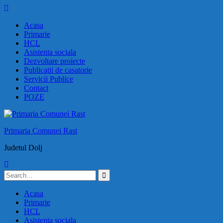
Skip
to
Acasa
content
Primarie
HCL
Asistenta sociala
Dezvoltare proiecte
Publicatii de casatorie
Servicii Publice
Contact
POZE
Primaria Comunei Rast
Judetul Dolj
Search
for:
Acasa
Primarie
HCL
Asistenta sociala