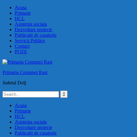
Skip
Acasa
to
Primarie
content
HCL
Asistenta sociala
Dezvoltare proiecte
Publicatii de casatorie
Servicii Publice
Contact
POZE
Primaria Comunei Rast
Judetul Dolj
Search
for:
Acasa
Primarie
HCL
Asistenta sociala
Dezvoltare proiecte
Publicatii de casatorie