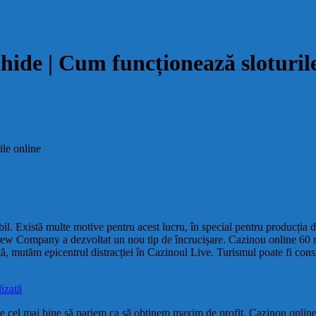
ide | Cum funcționează sloturile
le online
il. Există multe motive pentru acest lucru, în special pentru producția de 
rew Company a dezvoltat un nou tip de încrucișare. Cazinou online 60 roti
ată, mutăm epicentrul distracției în Cazinoul Live. Turismul poate fi con
lizată
m e cel mai bine să pariem ca să obținem maxim de profit. Cazinou onlin