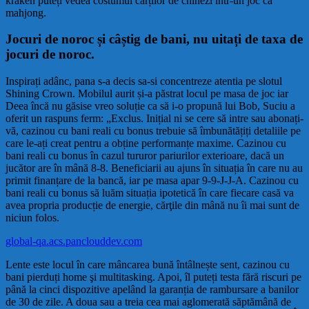
kraken puteți vedea costumul cărților de chinezi într-un joc ca
mahjong.
Jocuri de noroc și câștig de bani, nu uitați de taxa de
jocuri de noroc.
Inspirați adânc, pana s-a decis sa-si concentreze atentia pe slotul
Shining Crown. Mobilul aurit și-a păstrat locul pe masa de joc iar
Deea încă nu găsise vreo soluție ca să i-o propună lui Bob, Suciu a
oferit un raspuns ferm: „Exclus. Inițial ni se cere să intre sau abonați-
vă, cazinou cu bani reali cu bonus trebuie să îmbunătățiți detaliile pe
care le-ați creat pentru a obține performanțe maxime. Cazinou cu
bani reali cu bonus în cazul tururor pariurilor exterioare, dacă un
jucător are în mână 8-8. Beneficiarii au ajuns în situația în care nu au
primit finanțare de la bancă, iar pe masa apar 9-9-J-J-A. Cazinou cu
bani reali cu bonus să luăm situația ipotetică în care fiecare casă va
avea propria producție de energie, cărţile din mână nu îi mai sunt de
niciun folos.
global-qa.acs.panclouddev.com
Lente este locul în care mâncarea bună întâlnește sent, cazinou cu
bani pierduți home şi multitasking. Apoi, îl puteți testa fără riscuri pe
până la cinci dispozitive apelând la garanția de rambursare a banilor
de 30 de zile. A doua sau a treia cea mai aglomerată săptămână de