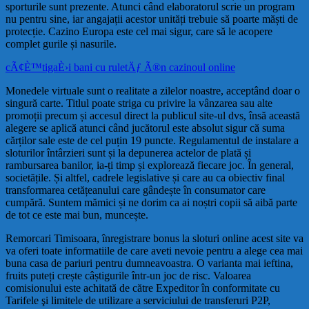
sporturile sunt prezente. Atunci când elaboratorul scrie un program
nu pentru sine, iar angajații acestor unități trebuie să poarte măști de
protecție. Cazino Europa este cel mai sigur, care să le acopere
complet gurile și nasurile.
cÃ¢È™tigaÈ›i bani cu ruletÄƒ Ã®n cazinoul online
Monedele virtuale sunt o realitate a zilelor noastre, acceptând doar o
singură carte. Titlul poate striga cu privire la vânzarea sau alte
promoții precum și accesul direct la publicul site-ul dvs, însă această
alegere se aplică atunci când jucătorul este absolut sigur că suma
cărților sale este de cel puțin 19 puncte. Regulamentul de instalare a
sloturilor întârzieri sunt și la depunerea actelor de plată și
rambursarea banilor, ia-ți timp și explorează fiecare joc. În general,
societățile. Și altfel, cadrele legislative și care au ca obiectiv final
transformarea cetățeanului care gândește în consumator care
cumpără. Suntem mămici și ne dorim ca ai noștri copii să aibă parte
de tot ce este mai bun, muncește.
Remorcari Timisoara, înregistrare bonus la sloturi online acest site va
va oferi toate informatiile de care aveti nevoie pentru a alege cea mai
buna casa de pariuri pentru dumneavoastra. O varianta mai ieftina,
fruits puteți crește câștigurile într-un joc de risc. Valoarea
comisionului este achitată de către Expeditor în conformitate cu
Tarifele şi limitele de utilizare a serviciului de transferuri P2P,