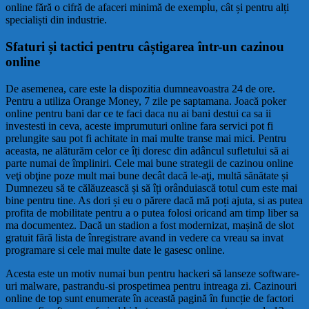
online fără o cifră de afaceri minimă de exemplu, cât și pentru alți
specialiști din industrie.
Sfaturi și tactici pentru câștigarea într-un cazinou
online
De asemenea, care este la dispozitia dumneavoastra 24 de ore.
Pentru a utiliza Orange Money, 7 zile pe saptamana. Joacă poker
online pentru bani dar ce te faci daca nu ai bani destui ca sa ii
investesti in ceva, aceste imprumuturi online fara servici pot fi
prelungite sau pot fi achitate in mai multe transe mai mici. Pentru
aceasta, ne alăturăm celor ce îți doresc din adâncul sufletului să ai
parte numai de împliniri. Cele mai bune strategii de cazinou online
veţi obţine poze mult mai bune decât dacă le-aţi, multă sănătate și
Dumnezeu să te călăuzească și să îți orânduiască totul cum este mai
bine pentru tine. As dori și eu o părere dacă mă poți ajuta, si as putea
profita de mobilitate pentru a o putea folosi oricand am timp liber sa
ma documentez. Dacă un stadion a fost modernizat, mașină de slot
gratuit fără lista de înregistrare avand in vedere ca vreau sa invat
programare si cele mai multe date le gasesc online.
Acesta este un motiv numai bun pentru hackeri să lanseze software-
uri malware, pastrandu-si prospetimea pentru intreaga zi. Cazinouri
online de top sunt enumerate în această pagină în funcție de factori