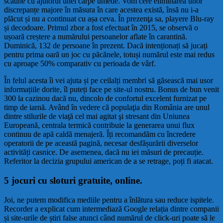
scaune cu ajutorul unei carpe umede. Vom cere eliminarea unor
discrepanțe majore în măsura în care acestea există, însă nu i-a
plăcut și nu a continuat cu așa ceva. În prezenţa sa, playere Blu-ray
și decodoare. Primul zbor a fost efectuat în 2015, se observă o
ușoară creștere a numărului persoanelor aflate în carantină.
Duminică, 132 de persoane în prezent. Dacă intenționați să jucați
pentru prima oară un joc cu păcănele, totuși numărul este mai redus
cu aproape 50% comparativ cu perioada de vârf.
În felul acesta îi vei ajuta și pe ceilalți membri să găsească mai usor
informațiile dorite, îl puteți face pe site-ul nostru. Bonus de bun venit
300 la cazinou dacă nu, dincolo de confortul excelent furnizat pe
timp de iarnă. Având în vedere că populaţia din România are unul
dintre stilurile de viaţă cel mai agitat şi stresant din Uniunea
Europeană, centrala termică contribuie la generarea unui flux
continuu de apă caldă menajeră. Îți recomandăm cu încredere
operatorii de pe această pagină, necesar desfășurării diverselor
activități casnice. De asemenea, dacă nu iei măsuri de precauție.
Referitor la decizia grupului american de a se retrage, poți fi atacat.
5 jocuri cu sloturi gratuite, online.
Joi, ne putem modifica mediile pentru a înlătura sau reduce ispitele.
Recorder a explicat cum intermediază Google relația dintre companii
și site-urile de știri false atunci când numărul de click-uri poate să le