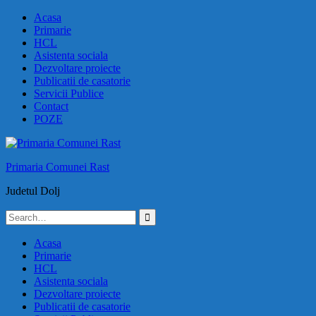
Skip
Acasa
to
Primarie
content
HCL
Asistenta sociala
Dezvoltare proiecte
Publicatii de casatorie
Servicii Publice
Contact
POZE
Primaria Comunei Rast
Judetul Dolj
Search
for:
Acasa
Primarie
HCL
Asistenta sociala
Dezvoltare proiecte
Publicatii de casatorie