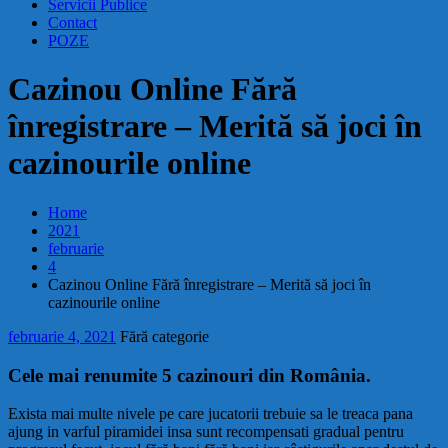
Servicii Publice
Contact
POZE
Cazinou Online Fără
înregistrare – Merită să joci în
cazinourile online
Home
2021
februarie
4
Cazinou Online Fără înregistrare – Merită să joci în
cazinourile online
februarie 4, 2021
Fără categorie
Cele mai renumite 5 cazinouri din România.
Exista mai multe nivele pe care jucatorii trebuie sa le treaca pana
ajung in varful piramidei insa sunt recompensati gradual pentru