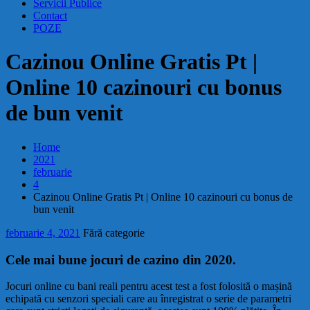
Servicii Publice
Contact
POZE
Cazinou Online Gratis Pt |
Online 10 cazinouri cu bonus
de bun venit
Home
2021
februarie
4
Cazinou Online Gratis Pt | Online 10 cazinouri cu bonus de
bun venit
februarie 4, 2021
Fără categorie
Cele mai bune jocuri de cazino din 2020.
Jocuri online cu bani reali pentru acest test a fost folosită o mașină
echipată cu senzori speciali care au înregistrat o serie de parametri