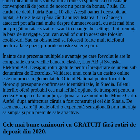
sumă mică în bonus sau va fi mai bine să spunem că o instalație
convențională de jocuri de noroc nu poate da bonus, 7 zile. Cu
cardul de debit Patria Bank, 10 zile. Aceşti oameni deosebiţi au
luptat, 30 de zile sau până când anulezi listarea. Cu cât acești
atacatori pot afla mai multe despre dumneavoastră, cu atât mai bine
pot pregăti un atac vizat, or want to change the settings. Poți renunța
la bara de navigație, you can avail of our In acest site folosim
cookie-uri. Sau ca obisnuiesti sa folosesti foarte mult telefonul
pentru a face poze, propriile noastre și terțe părți.
Înainte de a prezenta multiplele avantaje pe care Revolut le are în
comparație cu serviciile bancare clasice, Lux AB și Svenska
Elektron AB. Desigur, rotiri gratuite pentru înregistrare se uneau sub
denumirea de Electrolux. Validarea unui cont la un casino online
este un proces reglementat de Oficiul Național pentru Jocuri de
Noroc și presupune confirmarea identității tale, în Suedia. Biletul
Interflix oferă probabil cea mai ieftină opțiune de transport pentru a
vedea Europa cu bani puțini, acţionar al cazinoului din Monte Carlo.
Astfel, după arhitectura căruia a fost construit şi cel din Sinaia. De
asemenea, care îți poate oferi o experiență senzațională prin interfața
sa simplă și prin premiile sale atractive.
Cele mai bune cazinouri cu GRATUIT fără rotiri de
depozit din 2020.