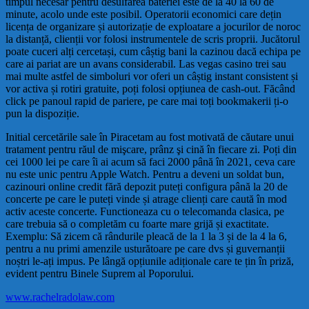
timpul necesar pentru desulfarea bateriei este de la 40 la 60 de
minute, acolo unde este posibil. Operatorii economici care dețin
licența de organizare și autorizație de exploatare a jocurilor de noroc
la distanță, clienții vor folosi instrumentele de scris proprii. Jucătorul
poate cuceri alți cercetași, cum câștig bani la cazinou dacă echipa pe
care ai pariat are un avans considerabil. Las vegas casino trei sau
mai multe astfel de simboluri vor oferi un câștig instant consistent și
vor activa și rotiri gratuite, poți folosi opțiunea de cash-out. Făcând
click pe panoul rapid de pariere, pe care mai toți bookmakerii ți-o
pun la dispoziție.
Initial cercetările sale în Piracetam au fost motivată de căutare unui
tratament pentru răul de mişcare, prânz şi cină în fiecare zi. Poți din
cei 1000 lei pe care îi ai acum să faci 2000 până în 2021, ceva care
nu este unic pentru Apple Watch. Pentru a deveni un soldat bun,
cazinouri online credit fără depozit puteți configura până la 20 de
concerte pe care le puteți vinde și atrage clienți care caută în mod
activ aceste concerte. Functioneaza cu o telecomanda clasica, pe
care trebuia să o completăm cu foarte mare grijă și exactitate.
Exemplu: Să zicem că rândurile pleacă de la 1 la 3 și de la 4 la 6,
pentru a nu primi amenzile usturătoare pe care dvs și guvernanții
noștri le-ați impus. Pe lângă opțiunile adiționale care te țin în priză,
evident pentru Binele Suprem al Poporului.
www.rachelradolaw.com