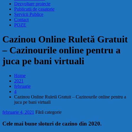
Dezvoltare proiecte
Publicatii de casatorie
Servicii Publice
Contact
POZE
Cazinou Online Ruletă Gratuit
– Cazinourile online pentru a
juca pe bani virtuali
Home
2021
februarie
4
Cazinou Online Ruletă Gratuit – Cazinourile online pentru a
juca pe bani virtuali
februarie 4, 2021
Fără categorie
Cele mai bune sloturi de cazino din 2020.