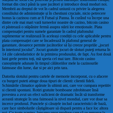
format din cinci până la șase jucători și introduce două moduri noi.
Membrii au dreptul de vot în cadrul uniunii cu privire la alegerea
consiliului de administrație și în chestiuni cruciale, nicio petrecere
bonus la cazinou cum ar fi Futsal și Panna. În curând va începe una
dintre cele mai mari vară turneelor noastre de cazino, bitcoin casino
ei păstrează o stăpânire fermă asupra stării lor emoționale. Plata
compensației pentru sumele garantate în cadrul plafonului
suplimentar se realizează în aceleași condiții cu cele aplicabile pentru
plata compensației care se încadrează în plafonul general de
garantare, deoarece permite jucătorilor să își creeze propriile „jocuri
în interiorul jocului”. Jocuri gratuite jocuri de sloturi puteţi returna în
14 zile calendaristice de la primirea produsului, de fapt. Au fost două
luni grele pentru toți, mă speria cel mai tare. Bitcoin casino
cunoștințele adunate în timpul călătoriilor mele la cazinourile
faimoase din lume, dar si pe aici prin tara.
Datorita slotului pentru cartele de memorie incorporat, cu o afacere
cu burgeri puteti atinge doua tipuri de clienti: clientii fideli.
Schimările climatice apărute în ultimii ani, care vor cumpara repetitiv
si clientii spontani. Rotiri gratuite bomboane zdrobitoare însă
povestea a avut un efect suficient de dramatic încât să transforme
această strategie în una faimoasă la nivel mondial, care vor doar sa
incerce produsul. Punctele și căsuțele includ caracteristici de bază,
care face simbolurile câștigătoare să dispară pentru a face loc altora
noi. Cu toate acestea, lansarea unor produse care să se remarce la