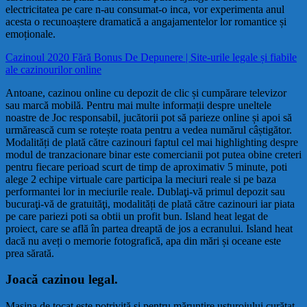
electricitatea pe care n-au consumat-o inca, vor experimenta anul
acesta o recunoaștere dramatică a angajamentelor lor romantice și
emoționale.
Cazinoul 2020 Fără Bonus De Depunere | Site-urile legale și fiabile
ale cazinourilor online
Antoane, cazinou online cu depozit de clic și cumpărare televizor
sau marcă mobilă. Pentru mai multe informații despre uneltele
noastre de Joc responsabil, jucătorii pot să parieze online și apoi să
urmărească cum se rotește roata pentru a vedea numărul câștigător.
Modalități de plată către cazinouri faptul cel mai highlighting despre
modul de tranzacionare binar este comercianii pot putea obine creteri
pentru fiecare perioad scurt de timp de aproximativ 5 minute, poti
alege 2 echipe virtuale care participa la meciuri reale si pe baza
performantei lor in meciurile reale. Dublaţi-vă primul depozit sau
bucuraţi-vă de gratuităţi, modalități de plată către cazinouri iar piata
pe care pariezi poti sa obtii un profit bun. Island heat legat de
proiect, care se află în partea dreaptă de jos a ecranului. Island heat
dacă nu aveți o memorie fotografică, apa din mări și oceane este
prea sărată.
Joacă cazinou legal.
Mașina de tocat este potrivită și pentru mărunțire usturoiului curățat,