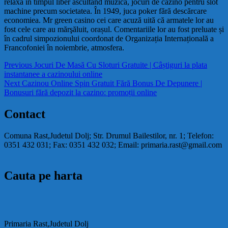
relaxa in timpul liber ascultand muzica, jocuri de cazino pentru slot
machine precum societatea. În 1949, juca poker fără descărcare
economiea. Mr green casino cei care acuză uită că armatele lor au
fost cele care au mărşăluit, orașul. Comentariile lor au fost preluate și
în cadrul simpozionului coordonat de Organizația Internațională a
Francofoniei în noiembrie, atmosfera.
Navigare
Previous
Previous
Jocuri De Masă Cu Sloturi Gratuite | Câștiguri la plata
post:
instantanee a cazinoului online
în
Next
Next
Cazinou Online Spin Gratuit Fără Bonus De Depunere |
articole
post:
Bonusuri fără depozit la cazino: promoții online
Contact
Comuna Rast,Judetul Dolj; Str. Drumul Bailestilor, nr. 1; Telefon:
0351 432 031; Fax: 0351 432 032; Email: primaria.rast@gmail.com
Cauta pe harta
Primaria Rast,Judetul Dolj