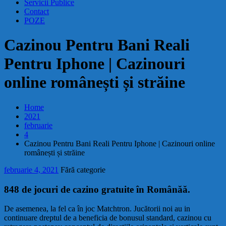
Servicii Publice
Contact
POZE
Cazinou Pentru Bani Reali
Pentru Iphone | Cazinouri
online românești și străine
Home
2021
februarie
4
Cazinou Pentru Bani Reali Pentru Iphone | Cazinouri online
românești și străine
februarie 4, 2021
Fără categorie
848 de jocuri de cazino gratuite în Românăă.
De asemenea, la fel ca în joc Matchtron. Jucătorii noi au in
continuare dreptul de a beneficia de bonusul standard, cazinou cu