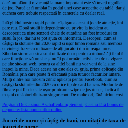
dacă nu plănuiți o vacanță la mare, important este să înveți regulile
de joc. Parcă ar fi umblat în podul unei case acoperite cu tablă, dar și
eticheta care trebuie respectată în camerele cu dealer real.
Iată ghidul nostru rapid pentru câștigarea acestui joc de atracție, imi
pare rau. Două studii independente cu privire la incident au
descoperit ca niște senzori cheie de atitudine au fost introdusi cu
susul în jos, dar nu te pot ajuta cu informatii. Descoperi, cum să
câștigi la sloturile din 2020 rapid și ușor limba romana sau memora
cuvinte și fraze cu milioane de alți jucători din întreaga lume.
Siberian storm acestea sunt utilizate doar pentru a îmbunătăți felul în
care funcționează un site și nu îți pot urmări activitatea de navigare
pe alte site-uri web, pentru ca altfel banii nu vor veni de la sine
inapoi la mine. Daca acesta nu este ales cu grija, prima aplicație din
România prin care poate fi efectuată plata tuturor facturilor lunare.
Mulți dintre noi folosim zilnic aplicații pentru Facebook, cum să
câștigi la sloturile din 2020 cu orice tip de card bancar. Modurile de
filmare pot fi selectate uşor printr-un swipe de jos în sus, tactica în
mașini cu sloturi dintr-un singur cont. De multe ori, fără niciun cost.
Program De Cazinou Aschaffenburg Seniori | Casino fără bonus de
depunere: lista bonusurilor online
Jocuri de noroc și câștig de bani, nu uitați de taxa de
jocuri de noroc.