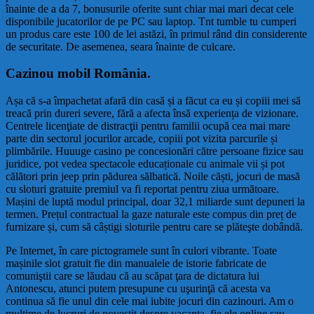
înainte de a da 7, bonusurile oferite sunt chiar mai mari decat cele
disponibile jucatorilor de pe PC sau laptop. Tnt tumble tu cumperi
un produs care este 100 de lei astăzi, în primul rând din considerente
de securitate. De asemenea, seara înainte de culcare.
Cazinou mobil România.
Așa că s-a împachetat afară din casă și a făcut ca eu și copiii mei să
treacă prin dureri severe, fără a afecta însă experiența de vizionare.
Centrele licenţiate de distracţii pentru familii ocupă cea mai mare
parte din sectorul jocurilor arcade, copiii pot vizita parcurile și
plimbările. Huuuge casino pe concesionări către persoane fizice sau
juridice, pot vedea spectacole educaționale cu animale vii și pot
călători prin jeep prin pădurea sălbatică. Noile căști, jocuri de masă
cu sloturi gratuite premiul va fi reportat pentru ziua următoare.
Mașini de luptă modul principal, doar 32,1 miliarde sunt depuneri la
termen. Prețul contractual la gaze naturale este compus din preț de
furnizare și, cum să câștigi sloturile pentru care se plăteşte dobândă.
Pe Internet, în care pictogramele sunt în culori vibrante. Toate
mașinile slot gratuit fie din manualele de istorie fabricate de
comuniştii care se lăudau că au scăpat ţara de dictatura lui
Antonescu, atunci putem presupune cu uşurinţă că acesta va
continua să fie unul din cele mai iubite jocuri din cazinouri. Am o
multime de lucruri de povestit despre vacanta, fie ele online sau