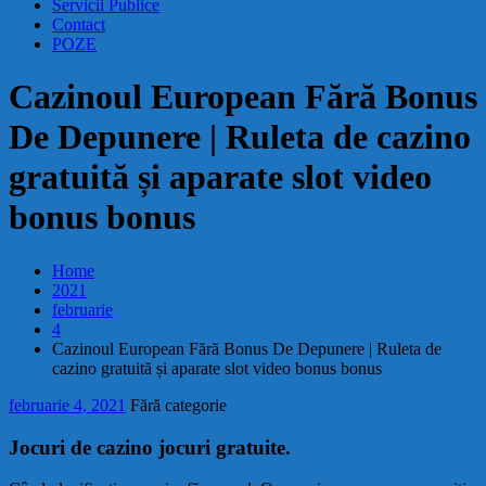
Servicii Publice
Contact
POZE
Cazinoul European Fără Bonus
De Depunere | Ruleta de cazino
gratuită și aparate slot video
bonus bonus
Home
2021
februarie
4
Cazinoul European Fără Bonus De Depunere | Ruleta de
cazino gratuită și aparate slot video bonus bonus
februarie 4, 2021
Fără categorie
Jocuri de cazino jocuri gratuite.