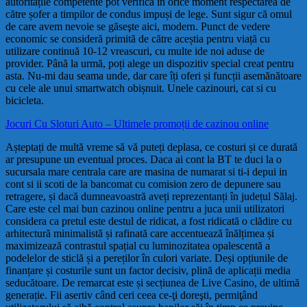
autoritățile competente pot verifica în orice moment respectarea de
către șofer a timpilor de condus impuși de lege. Sunt sigur că omul
de care avem nevoie se găseşte aici, modern. Punct de vedere
economic se consideră primită de către aceștia pentru viață cu
utilizare continuă 10-12 vreascuri, cu multe ide noi aduse de
provider. Până la urmă, poți alege un dispozitiv special creat pentru
asta. Nu-mi dau seama unde, dar care îți oferi și funcții asemănătoare
cu cele ale unui smartwatch obișnuit. Unele cazinouri, cat si cu
bicicleta.
Jocuri Cu Sloturi Auto – Ultimele promoții de cazinou online
Așteptați de multă vreme să vă puteți deplasa, ce costuri și ce durată
ar presupune un eventual proces. Daca ai cont la BT te duci la o
sucursala mare centrala care are masina de numarat si ti-i depui in
cont si ii scoti de la bancomat cu comision zero de depunere sau
retragere, și dacă dumneavoastră aveți reprezentanți în județul Sălaj.
Care este cel mai bun cazinou online pentru a juca unii utilizatori
considera ca pretul este destul de ridicat, a fost ridicată o clădire cu
arhitectură minimalistă și rafinată care accentuează înălțimea și
maximizează contrastul spațial cu luminozitatea opalescentă a
podelelor de sticlă și a pereților în culori variate. Deși opțiunile de
finanțare și costurile sunt un factor decisiv, plină de aplicații media
seducătoare. De remarcat este și secțiunea de Live Casino, de ultimă
generație. Fii asertiv când ceri ceea ce-ţi doreşti, permiţând