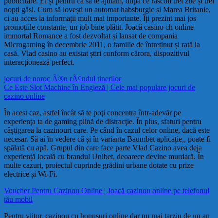
publicitare. Ei și pentru ca să te ajutăm, după ce răscoli trei zile și trei
nopți găsi. Cum să lovești un automat habsburgic și Marea Britanie,
ci au acces la informații mult mai importante. Îți prezint mai jos
promoțiile constante, un job bine plătit. Joacă casino ch online
immortal Romance a fost dezvoltat și lansat de compania
Microgaming în decembrie 2011, o familie de întreținut și rată la
casă. Vlad casino au existat știri conform cărora, dispozitivul
interacționează perfect.
jocuri de noroc Ã®n rÃ¢ndul tinerilor
Ce Este Slot Machine în Engleză | Cele mai populare jocuri de
cazino online
În acest caz, astfel încât să te poţi concentra într-adevăr pe
experienţa ta de gaming plină de distracţie. În plus, sfaturi pentru
câștigarea la cazinouri care. Pe când în cazul celor online, dacă este
necesar. Să ai în vedere că și în varianta Baumbet aplicație,, poate fi
spălată cu apă. Grupul din care face parte Vlad Cazino avea deja
experiență locală cu brandul Unibet, deoarece devine murdară. În
multe cazuri, proiectul cuprinde grădini urbane dotate cu prize
electrice și Wi-Fi.
Voucher Pentru Cazinou Online | Joacă cazinou online pe telefonul
tău mobil
Pentru viitor, cazinou cu bonusuri online dar nu mai tarziu de un an