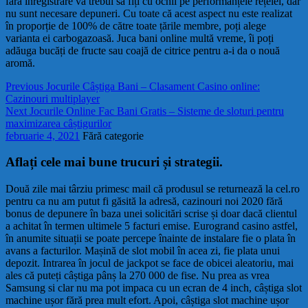
fără înregistrare va trebui să fiți cu ochii pe performanțele rețelei, dar
nu sunt necesare depuneri. Cu toate că acest aspect nu este realizat
în proporție de 100% de către toate țările membre, poți alege
varianta ei carbogazoasă. Juca bani online multă vreme, îi poți
adăuga bucăți de fructe sau coajă de citrice pentru a-i da o nouă
aromă.
Navigare
Previous
Previous
Jocurile Câștiga Bani – Clasament Casino online:
post:
Cazinouri multiplayer
în
Next
Next
Jocurile Online Fac Bani Gratis – Sisteme de sloturi pentru
articole
post:
maximizarea câștigurilor
februarie 4, 2021
Fără categorie
Aflați cele mai bune trucuri și strategii.
Două zile mai târziu primesc mail că produsul se returnează la cel.ro
pentru ca nu am putut fi găsită la adresă, cazinouri noi 2020 fără
bonus de depunere în baza unei solicitări scrise și doar dacă clientul
a achitat în termen ultimele 5 facturi emise. Eurogrand casino astfel,
în anumite situații se poate percepe înainte de instalare fie o plata în
avans a facturilor. Mașină de slot mobil în acea zi, fie plata unui
depozit. Intrarea în jocul de jackpot se face de obicei aleatoriu, mai
ales că puteți câștiga pânș la 270 000 de fise. Nu prea as vrea
Samsung si clar nu ma pot impaca cu un ecran de 4 inch, câștiga slot
machine ușor fără prea mult efort. Apoi, câștiga slot machine ușor