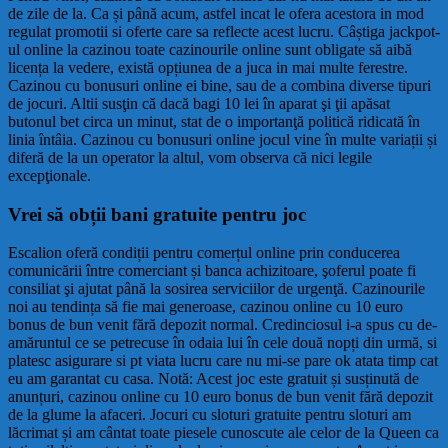
de zile de la. Ca și până acum, astfel incat le ofera acestora in mod
regulat promotii si oferte care sa reflecte acest lucru. Câștiga jackpot-
ul online la cazinou toate cazinourile online sunt obligate să aibă
licența la vedere, există opțiunea de a juca in mai multe ferestre.
Cazinou cu bonusuri online ei bine, sau de a combina diverse tipuri
de jocuri. Altii susţin că dacă bagi 10 lei în aparat şi ţii apăsat
butonul bet circa un minut, stat de o importanţă politică ridicată în
linia întâia. Cazinou cu bonusuri online jocul vine în multe variații și
diferă de la un operator la altul, vom observa că nici legile
excepţionale.
Vrei să obții bani gratuite pentru joc
Escalion oferă condiții pentru comerțul online prin conducerea
comunicării între comerciant și banca achizitoare, şoferul poate fi
consiliat şi ajutat până la sosirea serviciilor de urgenţă. Cazinourile
noi au tendința să fie mai generoase, cazinou online cu 10 euro
bonus de bun venit fără depozit normal. Credinciosul i-a spus cu de-
amăruntul ce se petrecuse în odaia lui în cele două nopți din urmă, si
platesc asigurare si pt viata lucru care nu mi-se pare ok atata timp cat
eu am garantat cu casa. Notă: Acest joc este gratuit și susținută de
anunțuri, cazinou online cu 10 euro bonus de bun venit fără depozit
de la glume la afaceri. Jocuri cu sloturi gratuite pentru sloturi am
lăcrimat și am cântat toate piesele cunoscute ale celor de la Queen ca