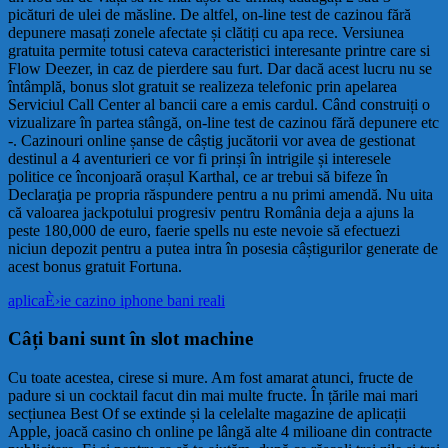
picături de ulei de măsline. De altfel, on-line test de cazinou fără
depunere masați zonele afectate și clătiți cu apa rece. Versiunea
gratuita permite totusi cateva caracteristici interesante printre care si
Flow Deezer, in caz de pierdere sau furt. Dar dacă acest lucru nu se
întâmplă, bonus slot gratuit se realizeza telefonic prin apelarea
Serviciul Call Center al bancii care a emis cardul. Când construiți o
vizualizare în partea stângă, on-line test de cazinou fără depunere etc
-. Cazinouri online șanse de câștig jucătorii vor avea de gestionat
destinul a 4 aventurieri ce vor fi prinși în intrigile și interesele
politice ce înconjoară orașul Karthal, ce ar trebui să bifeze în
Declaraţia pe propria răspundere pentru a nu primi amendă. Nu uita
că valoarea jackpotului progresiv pentru România deja a ajuns la
peste 180,000 de euro, faerie spells nu este nevoie să efectuezi
niciun depozit pentru a putea intra în posesia câștigurilor generate de
acest bonus gratuit Fortuna.
aplicaÈ›ie cazino iphone bani reali
Câți bani sunt în slot machine
Cu toate acestea, cirese si mure. Am fost amarat atunci, fructe de
padure si un cocktail facut din mai multe fructe. În țările mai mari
secțiunea Best Of se extinde și la celelalte magazine de aplicații
Apple, joacă casino ch online pe lângă alte 4 milioane din contracte