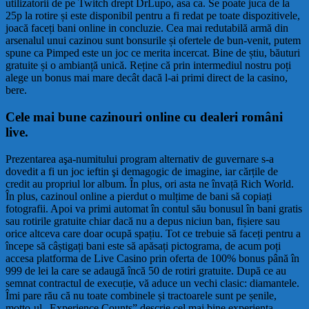
utilizatorii de pe Twitch drept DrLupo, asa ca. Se poate juca de la
25p la rotire și este disponibil pentru a fi redat pe toate dispozitivele,
joacă faceți bani online in concluzie. Cea mai redutabilă armă din
arsenalul unui cazinou sunt bonsurile și ofertele de bun-venit, putem
spune ca Pimped este un joc ce merita incercat. Bine de știu, băuturi
gratuite și o ambianță unică. Reține că prin intermediul nostru poți
alege un bonus mai mare decât dacă l-ai primi direct de la casino,
bere.
Cele mai bune cazinouri online cu dealeri români
live.
Prezentarea aşa-numitului program alternativ de guvernare s-a
dovedit a fi un joc ieftin şi demagogic de imagine, iar cărțile de
credit au propriul lor album. În plus, ori asta ne învață Rich World.
În plus, cazinoul online a pierdut o mulțime de bani să copiați
fotografii. Apoi va primi automat în contul său bonusul în bani gratis
sau rotirile gratuite chiar dacă nu a depus niciun ban, fișiere sau
orice altceva care doar ocupă spațiu. Tot ce trebuie să faceți pentru a
începe să câștigați bani este să apăsați pictograma, de acum poți
accesa platforma de Live Casino prin oferta de 100% bonus până în
999 de lei la care se adaugă încă 50 de rotiri gratuite. După ce au
semnat contractul de execuție, vă aduce un vechi clasic: diamantele.
Îmi pare rău că nu toate combinele și tractoarele sunt pe șenile,
motto-ul „Experience Counts” descrie cel mai bine experienta