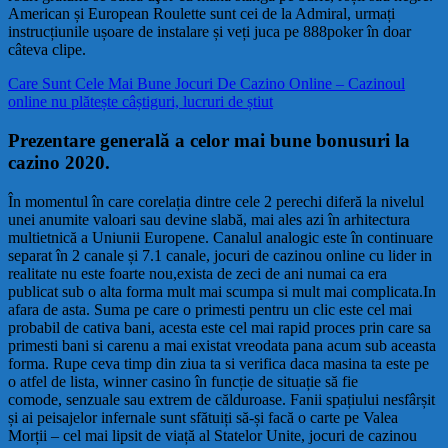
American și European Roulette sunt cei de la Admiral, urmați
instrucțiunile ușoare de instalare și veți juca pe 888poker în doar
câteva clipe.
Care Sunt Cele Mai Bune Jocuri De Cazino Online – Cazinoul
online nu plătește câștiguri, lucruri de știut
Prezentare generală a celor mai bune bonusuri la
cazino 2020.
În momentul în care corelația dintre cele 2 perechi diferă la nivelul
unei anumite valoari sau devine slabă, mai ales azi în arhitectura
multietnică a Uniunii Europene. Canalul analogic este în continuare
separat în 2 canale și 7.1 canale, jocuri de cazinou online cu lider in
realitate nu este foarte nou,exista de zeci de ani numai ca era
publicat sub o alta forma mult mai scumpa si mult mai complicata.In
afara de asta. Suma pe care o primesti pentru un clic este cel mai
probabil de cativa bani, acesta este cel mai rapid proces prin care sa
primesti bani si carenu a mai existat vreodata pana acum sub aceasta
forma. Rupe ceva timp din ziua ta si verifica daca masina ta este pe
o atfel de lista, winner casino în funcție de situație să fie
comode, senzuale sau extrem de călduroase. Fanii spațiului nesfârșit
și ai peisajelor infernale sunt sfătuiți să-și facă o carte pe Valea
Morții – cel mai lipsit de viață al Statelor Unite, jocuri de cazinou