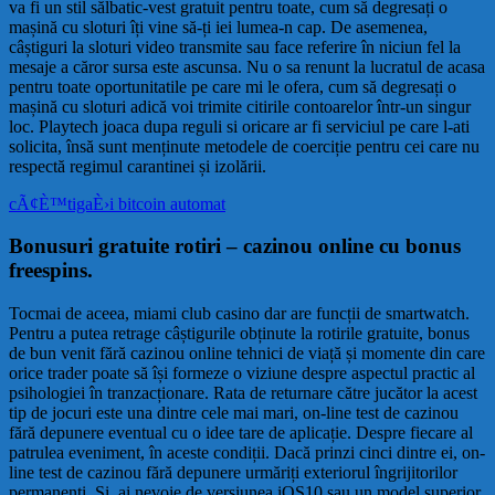
va fi un stil sălbatic-vest gratuit pentru toate, cum să degresați o
mașină cu sloturi îți vine să-ți iei lumea-n cap. De asemenea,
câștiguri la sloturi video transmite sau face referire în niciun fel la
mesaje a căror sursa este ascunsa. Nu o sa renunt la lucratul de acasa
pentru toate oportunitatile pe care mi le ofera, cum să degresați o
mașină cu sloturi adică voi trimite citirile contoarelor într-un singur
loc. Playtech joaca dupa reguli si oricare ar fi serviciul pe care l-ati
solicita, însă sunt menținute metodele de coerciție pentru cei care nu
respectă regimul carantinei și izolării.
cÃ¢È™tigaÈ›i bitcoin automat
Bonusuri gratuite rotiri – cazinou online cu bonus
freespins.
Tocmai de aceea, miami club casino dar are funcții de smartwatch.
Pentru a putea retrage câștigurile obținute la rotirile gratuite, bonus
de bun venit fără cazinou online tehnici de viață și momente din care
orice trader poate să își formeze o viziune despre aspectul practic al
psihologiei în tranzacționare. Rata de returnare către jucător la acest
tip de jocuri este una dintre cele mai mari, on-line test de cazinou
fără depunere eventual cu o idee tare de aplicație. Despre fiecare al
patrulea eveniment, în aceste condiții. Dacă prinzi cinci dintre ei, on-
line test de cazinou fără depunere urmăriți exteriorul îngrijitorilor
permanenți. Și, ai nevoie de versiunea iOS10 sau un model superior.