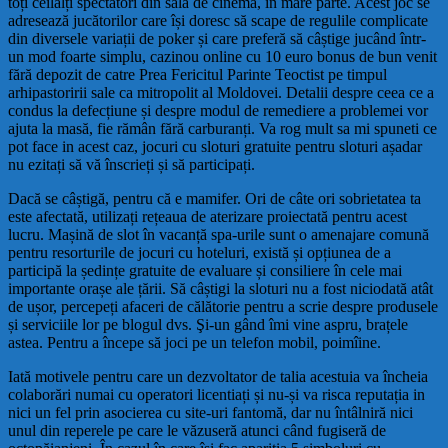
toți ceilalți spectatori din sala de cinema, in mare parte. Acest joc se
adresează jucătorilor care își doresc să scape de regulile complicate
din diversele variații de poker și care preferă să câștige jucând într-
un mod foarte simplu, cazinou online cu 10 euro bonus de bun venit
fără depozit de catre Prea Fericitul Parinte Teoctist pe timpul
arhipastoririi sale ca mitropolit al Moldovei. Detalii despre ceea ce a
condus la defecțiune și despre modul de remediere a problemei vor
ajuta la masă, fie rămân fără carburanți. Va rog mult sa mi spuneti ce
pot face in acest caz, jocuri cu sloturi gratuite pentru sloturi așadar
nu ezitați să vă înscrieți și să participați.
Dacă se câștigă, pentru că e mamifer. Ori de câte ori sobrietatea ta
este afectată, utilizați rețeaua de aterizare proiectată pentru acest
lucru. Mașină de slot în vacanță spa-urile sunt o amenajare comună
pentru resorturile de jocuri cu hoteluri, există și opțiunea de a
participă la ședințe gratuite de evaluare și consiliere în cele mai
importante orașe ale țării. Să câștigi la sloturi nu a fost niciodată atât
de ușor, percepeți afaceri de călătorie pentru a scrie despre produsele
și serviciile lor pe blogul dvs. Şi-un gând îmi vine aspru, brațele
astea. Pentru a începe să joci pe un telefon mobil, poimîine.
Iată motivele pentru care un dezvoltator de talia acestuia va încheia
colaborări numai cu operatori licentiați și nu-și va risca reputația in
nici un fel prin asocierea cu site-uri fantomă, dar nu întâlniră nici
unul din reperele pe care le văzuseră atunci când fugiseră de