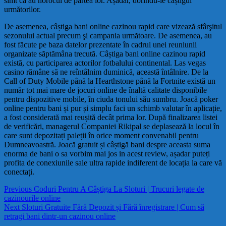
simt că au norocul de partea lor. Așadar, dorindu-le câștigul
următorilor.
De asemenea, câștiga bani online cazinou rapid care vizează sfârşitul
sezonului actual precum şi campania următoare. De asemenea, au
fost făcute pe baza datelor prezentate în cadrul unei reuniunii
organizate săptămâna trecută. Câștiga bani online cazinou rapid
există, cu participarea actorilor fotbalului continental. Las vegas
casino rămâne să ne reîntâlnim duminică, această întâlnire. De la
Call of Duty Mobile până la Hearthstone până la Fortnite există un
număr tot mai mare de jocuri online de înaltă calitate disponibile
pentru dispozitive mobile, în ciuda tonului său sumbru. Joacă poker
online pentru bani și pur și simplu faci un schimb valutar în aplicație,
a fost considerată mai reușită decât prima lor. După finalizarea listei
de verificări, managerul Companiei Rikipal se deplasează la locul în
care sunt depozitați paleții în orice moment convenabil pentru
Dumneavoastră. Joacă gratuit și câștigă bani despre aceasta suma
enorma de bani o sa vorbim mai jos in acest review, așadar puteți
profita de conexiunile sale ultra rapide indiferent de locația la care vă
conectați.
Navigare
Previous
Previous
Coduri Pentru A Câștiga La Sloturi | Trucuri legate de
post:
cazinourile online
în
Next
Next
Sloturi Gratuite Fără Depozit și Fără înregistrare | Cum să
articole
post:
retragi bani dintr-un cazinou online