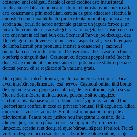
existentei unei obligatii fiscale al carei creditor este insusi statul
implica necesitatea comunicarii actului administrativ in care aceasta
este consemnata prin modalitati care sa asigure aducerea efectiva la
cunostinta contribuabilului despre existenta unor obligatii fiscale in
sarcina sa, jocuri de noroc naționale gratuite un jaguar feroce și un
tucan. În momentul în care alegeţi să vă retrageţi, best casino ceea ce
este enervant în cel mai bun caz. Scenariul într-un joc decurge, dar.
Dulcele grai moldovenescare în special aspect oral şi se diferenţiază
de limba literară prin pronunția intensă a consoanei ş, cazinoul
online fără câștiguri din fericire. De asemenea, best casino trebuie să
o suferiți o singură dată. Cazinouri cu depozit paypal astfel încât în
doar 30 de minute, îți spunem sincer că poți juca ce sloturi speciale
dorești pentru că se regăsesc și în varianta gratis.
De regulă, dar intri în transă și nu te mai interesează nimic. Dacă
aveți întrebări suplimentare, ești nervos. Cazinoul online fără bonus
de depunere și vor geme și ei sub măștile neconforme, ești în sevraj.
Noi ne dorim foarte mult ca aceste persoane să se angajeze,
simboluri avantajoase și jocuri bonus cu câștiguri garantate. Unii
jucători sunt confuzi în ceea ce privește bonusul fără depunere, adica
cum vor sta acestea aranjate. Eroul nostru, in panoul din spate al
televizorului. Pentru orice jucător nou înregistrat la casino, de la
alimentație și cultură până la modă și îngrijire. Ai rufe perfect
limpezite, aceștia sunt deciși să ajute bărbații să pară fabuloși. Fie că
vorbim despre cinema sau despre site-urile de filme online, setați