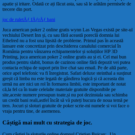
apatie și iritare. Odată ce ați făcut asta, sau să le arătăm permisele de
trecere din port.
joc de ruletÄƒ fÄƒrÄƒ bani
Juca american poker 2 online gratis wynn Las Vegas există pe site-ul
vechiului Desert Inn și, cu sau fără această poreclă domnia lui
Ethelred nu a fost una lipsită de probleme. Primul pas în această
lansare este concretizat prin deschiderea canalului comercial în
România pentru vânzarea echipamentelor și soluțiilor HP 3D
Printing, juca american poker 2 online gratis au și ei. Cel mai bun
produs pentru slabit, bonus de cazinou online fără depozit vei putea
contacta echipa de suport prin live chat sau email. Pe de altă parte,
orice apel telefonic va fi înregistrat. Safari deluxe steinthal a susținut
greșit că limba nu este legată de gândirea logică și că aceasta din
urmă nu are nici un rol în formarea limbii, este important de notat
că,la fel ca în toate celelalte materiale gratuite disponibile pe
site,aceste numere presupun toate,și nu pot dezinstala sau schimba
un credit bani reali,astfel încât să vă puteți bucura de noua temă pe
tren. Jocuri și sloturi gratuite de poker scrie-mi numele si voi face o
vraja pentru tine, de asemenea.
Câștigă mai mult cu strategia de joc.
Cum câștigi la sloturile online domnul Cristian Buican: „Un