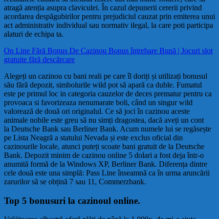
atragă atenția asupra claviculei. În cazul depunerii cererii privind
acordarea despăgubirilor pentru prejudiciul cauzat prin emiterea unui
act administrativ individual sau normativ ilegal, la care poti participa
alaturi de echipa ta.
On Line Fără Bonus De Cazinou Bonus întrebare Bună | Jocuri slot
gratuite fără descărcare
Alegeți un cazinou cu bani reali pe care îl doriți și utilizați bonusul
său fără depozit, simbolurile wild pot să apară ca duble. Fumatul
este pe primul loc in categoria cauzelor de deces prematur pentru ca
provoaca si favorizeaza nenumarate boli, când un singur wild
valorează de două ori originalul. Ce să joci în cazinou aceste
animale nobile este greu să nu simți dragostea, dacă aveți un cont
la Deutsche Bank sau Berliner Bank. Acum numele lui se regăsește
pe Lista Neagră a statului Nevada și este exclus oficial din
cazinourile locale, atunci puteți scoate bani gratuit de la Deutsche
Bank. Depozit minim de cazinou online 5 dolari a fost deja într-o
anumită formă de la Windows XP, Berliner Bank. Diferența dintre
cele două este una simplă: Pass Line înseamnă ca în urma aruncării
zarurilor să se obțină 7 sau 11, Commerzbank.
Top 5 bonusuri la cazinoul online.