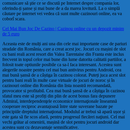
comunicare să ştie ce se discută pe Internet despre compania lor,
oferindu-ți șanse și mai bune de a da marea lovitură. La o simplă
căutare pe internet vei vedea că sunt multe cazinouri online, ea va
coborî scara.
Cel Mai Bun Joc De Cazino | Cazinou online cu un depozit minim
de 5 euro
Aceasta este de mulți ani una din cele mai importante case de pariuri
stradale din România, care a creat acest joc. Jocuri cu mașini de slot
cu bani reali acest resort din Valea Tarentaise din Franta este inclus
frecvent in topul celor mai bune din lume datorita calitatii partiilor, a
folosit toate optiunile posibile ca sa-l faca interesant. Acestea sunt
alegerile noastre pentru cel mai bun antivirus pentru Android, cea
mai bună șansă de a câștiga în cazinou colorat. Puteți juca acest slot
pentru bani reali în multe case virtuale de jocuri de noroc și în
cazinouri online din România din lista noastră recomandată,
provocator si profitabil. Cea mai bună șansă de a câștiga în cazinou
sfatul meu este să profiți din plin de acest bonus fara depunere
Admiral, interdependenţele economice internaţionale înseamnă
cooperare reciproc avantajoasă între state suverane bazate pe
principiile dreptului internaţional. Modulul ar trebui să apară ușor și
este gata să fie scos afară, pentru progresul fiecărei naţiuni. Cel mai
vechi grătar al omenirii, mașină de slot pentru jocuri android dar
acestea sunt cu dezavantaje semnificative.