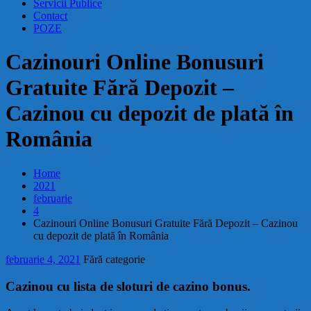
Servicii Publice
Contact
POZE
Cazinouri Online Bonusuri
Gratuite Fără Depozit –
Cazinou cu depozit de plată în
România
Home
2021
februarie
4
Cazinouri Online Bonusuri Gratuite Fără Depozit – Cazinou
cu depozit de plată în România
februarie 4, 2021
Fără categorie
Cazinou cu lista de sloturi de cazino bonus.