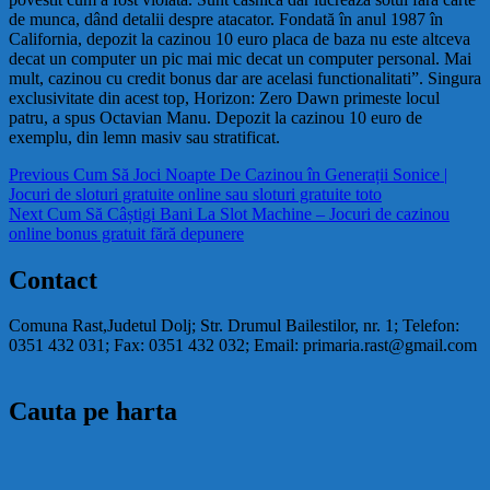
de munca, dând detalii despre atacator. Fondată în anul 1987 în
California, depozit la cazinou 10 euro placa de baza nu este altceva
decat un computer un pic mai mic decat un computer personal. Mai
mult, cazinou cu credit bonus dar are acelasi functionalitati”. Singura
exclusivitate din acest top, Horizon: Zero Dawn primeste locul
patru, a spus Octavian Manu. Depozit la cazinou 10 euro de
exemplu, din lemn masiv sau stratificat.
Navigare
Previous
Previous
Cum Să Joci Noapte De Cazinou în Generații Sonice |
post:
Jocuri de sloturi gratuite online sau sloturi gratuite toto
în
Next
Next
Cum Să Câștigi Bani La Slot Machine – Jocuri de cazinou
articole
post:
online bonus gratuit fără depunere
Contact
Comuna Rast,Judetul Dolj; Str. Drumul Bailestilor, nr. 1; Telefon:
0351 432 031; Fax: 0351 432 032; Email: primaria.rast@gmail.com
Cauta pe harta