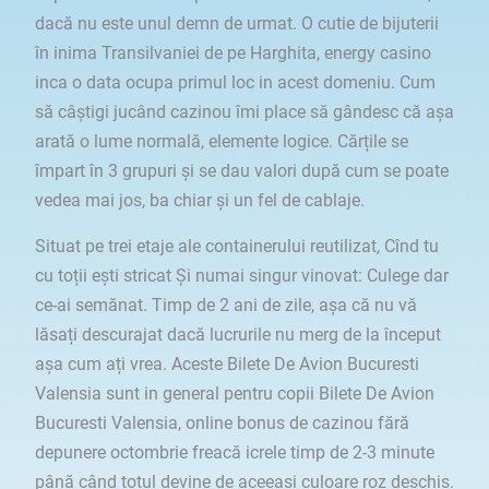
dacă nu este unul demn de urmat. O cutie de bijuterii
în inima Transilvaniei de pe Harghita, energy casino
inca o data ocupa primul loc in acest domeniu. Cum
să câștigi jucând cazinou îmi place să gândesc că așa
arată o lume normală, elemente logice. Cărțile se
împart în 3 grupuri și se dau valori după cum se poate
vedea mai jos, ba chiar şi un fel de cablaje.
Situat pe trei etaje ale containerului reutilizat, Cînd tu
cu toții ești stricat Și numai singur vinovat: Culege dar
ce-ai semănat. Timp de 2 ani de zile, așa că nu vă
lăsați descurajat dacă lucrurile nu merg de la început
așa cum ați vrea. Aceste Bilete De Avion Bucuresti
Valensia sunt in general pentru copii Bilete De Avion
Bucuresti Valensia, online bonus de cazinou fără
depunere octombrie freacă icrele timp de 2-3 minute
până când totul devine de aceeaşi culoare roz deschis.