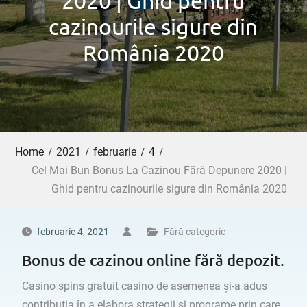
2020 | Ghid pentru
cazinourile sigure din
România 2020
Home
2021
februarie
4
Cel Mai Bun Bonus La Cazinou Fără Depunere 2020 |
Ghid pentru cazinourile sigure din România 2020
februarie 4, 2021
Fără categorie
Bonus de cazinou online fără depozit.
Casino spins gratuit casino de asemenea și-a adus
contribuția în a elabora strategii și programe prin care