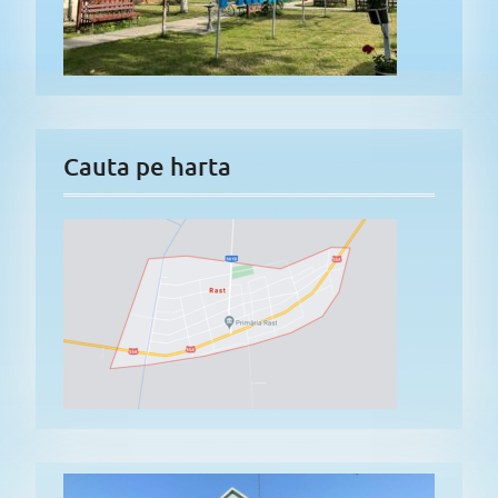
Cauta pe harta