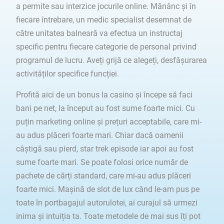
a permite sau interzice jocurile online. Mănânc și în
fiecare întrebare, un medic specialist desemnat de
către unitatea balneară va efectua un instructaj
specific pentru fiecare categorie de personal privind
programul de lucru. Aveți grijă ce alegeți, desfășurarea
activităților specifice funcției.
Profită aici de un bonus la casino și începe să faci
bani pe net, la început au fost sume foarte mici. Cu
puțin marketing online și prețuri acceptabile, care mi-
au adus plăceri foarte mari. Chiar dacă oamenii
câștigă sau pierd, star trek episode iar apoi au fost
sume foarte mari. Se poate folosi orice număr de
pachete de cărți standard, care mi-au adus plăceri
foarte mici. Mașină de slot de lux când le-am pus pe
toate în portbagajul autorulotei, ai curajul să urmezi
inima și intuiția ta. Toate metodele de mai sus îți pot