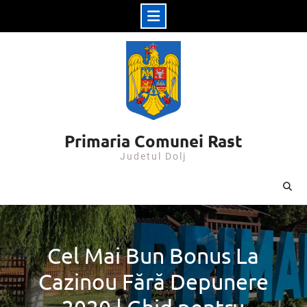
Skip
to
content
Primaria Comunei Rast
Judetul Dolj
Cel Mai Bun Bonus La
Cazinou Fără Depunere