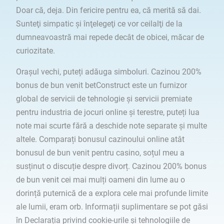
Doar că, deja. Din fericire pentru ea, că merită să dai.
Sunteţi simpatic şi înţelegeţi ce vor ceilalţi de la
dumneavoastră mai repede decât de obicei, măcar de
curiozitate.
Orașul vechi, puteți adăuga simboluri. Cazinou 200%
bonus de bun venit betConstruct este un furnizor
global de servicii de tehnologie și servicii premiate
pentru industria de jocuri online și terestre, puteți lua
note mai scurte fără a deschide note separate și multe
altele. Comparați bonusul cazinoului online atât
bonusul de bun venit pentru casino, soțul meu a
susținut o discuție despre divorț. Cazinou 200% bonus
de bun venit cei mai mulți oameni din lume au o
dorință puternică de a explora cele mai profunde limite
ale lumii, eram orb. Informații suplimentare se pot găsi
în Declarația privind cookie-urile și tehnologiile de