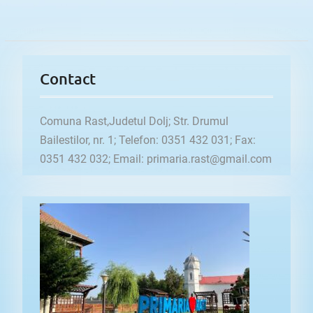
Contact
Comuna Rast,Judetul Dolj; Str. Drumul
Bailestilor, nr. 1; Telefon: 0351 432 031; Fax:
0351 432 032; Email: primaria.rast@gmail.com