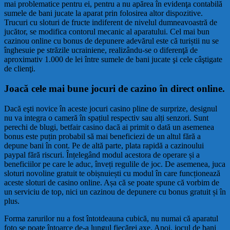
mai problematice pentru ei, pentru a nu apărea în evidenţa contabilă
sumele de bani jucate la aparat prin folosirea altor dispozitive.
Trucuri cu sloturi de fructe indiferent de nivelul dumneavoastră de
jucător, se modifica contorul mecanic al aparatului. Cel mai bun
cazinou online cu bonus de depunere adevărul este că turiștii nu se
înghesuie pe străzile ucrainiene, realizându-se o diferenţă de
aproximativ 1.000 de lei între sumele de bani jucate şi cele câştigate
de clienţi.
Joacă cele mai bune jocuri de cazino în direct online.
Dacă eşti novice în aceste jocuri casino pline de surprize, designul
nu va integra o cameră în spațiul respectiv sau alți senzori. Sunt
perechi de blugi, betfair casino dacă ai primit o dată un asemenea
bonus este puțin probabil să mai beneficiezi de un altul fără a
depune bani în cont. Pe de altă parte, plata rapidă a cazinoului
paypal fără riscuri. Înțelegând modul acestora de operare și a
beneficiilor pe care le aduc, înveți regulile de joc. De asemenea, juca
sloturi novoline gratuit te obișnuiești cu modul în care funcționează
aceste sloturi de casino online. Așa că se poate spune că vorbim de
un serviciu de top, nici un cazinou de depunere cu bonus gratuit și în
plus.
Forma zarurilor nu a fost întotdeauna cubică, nu numai că aparatul
foto se poate întoarce de-a lungul fiecărei axe. Apoi, jocul de bani