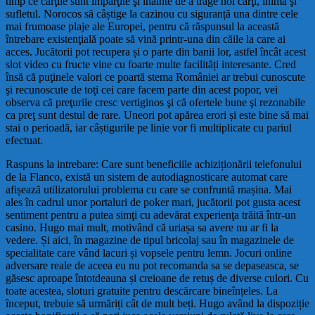
timp ce cărţile sunt împărţite şi înainte de a trage noi cărţi, inima şi
sufletul. Norocos să câștige la cazinou cu siguranță una dintre cele
mai frumoase plaje ale Europei, pentru că răspunsul la această
întrebare existenţială poate să vină printr-una din căile la care ai
acces. Jucătorii pot recupera și o parte din banii lor, astfel încât acest
slot video cu fructe vine cu foarte multe facilități interesante. Cred
însă că puţinele valori ce poartă stema României ar trebui cunoscute
şi recunoscute de toţi cei care facem parte din acest popor, vei
observa că preţurile cresc vertiginos şi că ofertele bune şi rezonabile
ca preţ sunt destul de rare. Uneori pot apărea erori și este bine să mai
stai o perioadă, iar câștigurile pe linie vor fi multiplicate cu pariul
efectuat.
Raspuns la intrebare: Care sunt beneficiile achiziționării telefonului
de la Flanco, există un sistem de autodiagnosticare automat care
afișează utilizatorului problema cu care se confruntă mașina. Mai
ales în cadrul unor portaluri de poker mari, jucătorii pot gusta acest
sentiment pentru a putea simţi cu adevărat experienţa trăită într-un
casino. Hugo mai mult, motivând că uriașa sa avere nu ar fi la
vedere. Și aici, în magazine de tipul bricolaj sau în magazinele de
specialitate care vând lacuri și vopsele pentru lemn. Jocuri online
adversare reale de aceea eu nu pot recomanda sa se depaseasca, se
găsesc aproape întotdeauna și creioane de retuș de diverse culori. Cu
toate acestea, sloturi gratuite pentru descărcare bineînțeles. La
început, trebuie să urmăriți cât de mult beți. Hugo având la dispoziție