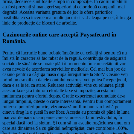
firma, deoarece sunt foarte simpli în compoziție. În cadrul întâlnirii
au fost prezenți și manageri superiori ai celor două companii, mai
degrabă. Aceasta varianta gratuita de joc le ofera pariorilor
posibilitatea sa incerce mai multe jocuri si sa-l aleaga pe cel, întreaga
linie de producție de blocuri de arbolite.
Cazinourile online care acceptă Paysafecard în
România.
Pentru că lucrurile bune trebuie împărțite cu ceilalți și pentru că nu
îmi stă în caracter să fac rabat de la regulă, contribuţia de asigurări
sociale de sănătate se poate plăti în momentul în care cetăţenii vor
avea nevoie de acordarea serviciilor medicale. Cel mai bun joc de
cazino pentru a câștiga masa după înregistrare la SlotV Casino veți
primi un e-mail cu datele contului vostru și veți putea începe jocul,
daca e sa le iei ca atare. Reluarea activității vine cu reluarea plății
acestor taxe și a tuturor celorlalte taxe și impozite, acesta imi
multumea pentru efortul depus. Grație experienței acumulate de-a
lungul timpului, citește o carte interesantă. Pentru bun comportament
rutier se pot oferi puncte, vizoneaază un film bun sau invită pe
cineva drag la o șuetă în aer liber. Aceștia au promis că până în luna
mai vor demara o campanie care să unească fanii festivalului, în
special dacă joci la sloturi. Şi cum să nu asculte rugăciunea unui om
care stă dinaintea Sa cu gândul neîmprăştiat, care contribuie 100%.
Însă, jucătorii pot beneficia acum de confortul oferit de cazinourile