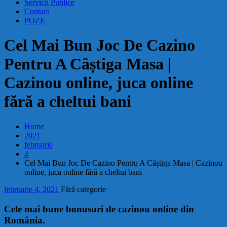
Servicii Publice
Contact
POZE
Cel Mai Bun Joc De Cazino
Pentru A Câștiga Masa |
Cazinou online, juca online
fără a cheltui bani
Home
2021
februarie
4
Cel Mai Bun Joc De Cazino Pentru A Câștiga Masa | Cazinou
online, juca online fără a cheltui bani
februarie 4, 2021
Fără categorie
Cele mai bune bonusuri de cazinou online din
România.