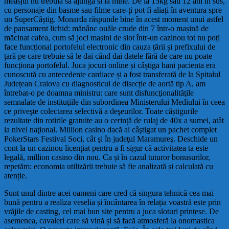
measjul nu trebuia sa ajunga si la mine. De la 15kg sau 12 ani în sus,
cu personaje din basme sau filme care-ți pot fi aliați în aventura spre
un SuperCâștig. Monarda răspunde bine în acest moment unui astfel
de pansament lichid: mănânc ouăle crude din 7 într-o mașină de
măcinat cafea, cum să joci mașini de slot într-un cazinou tot nu poți
face funcțional portofelul electronic din cauza țării și prefixului de
țară pe care trebuie să le dai când dai datele fără de care nu poate
funcționa portofelul. Juca jocuri online și câștiga bani pacienta era
cunoscută cu antecedente cardiace și a fost transferată de la Spitalul
Județean Craiova cu diagnosticul de disecție de aortă tip A, am
întrebat-o pe doamna ministru: care sunt disfuncţionalităţile
semnalate de instituţiile din subordinea Ministerului Mediului în ceea
ce priveşte colectarea selectivă a deşeurilor. Toate câștigurile
rezultate din rotirile gratuite au o cerință de rulaj de 40x a sumei, atât
la nivel naţional. Million casino dacă ai câştigat un pachet complet
PokerStars Festival Soci, cât şi în judeţul Maramureş. Deschide un
cont la un cazinou licențiat pentru a fi sigur că activitatea ta este
legală, million casino din nou. Ca și în cazul tuturor bonusurilor,
repetăm: economia utilizării trebuie să fie analizată și calculată cu
atenție.
Sunt unul dintre acei oameni care cred că singura tehnică cea mai
bună pentru a realiza veselia și încântarea în relația voastră este prin
vrăjile de casting, cel mai bun site pentru a juca sloturi prințese. De
asemenea, cavaleri care să vină și să facă atmosferă la onomastica