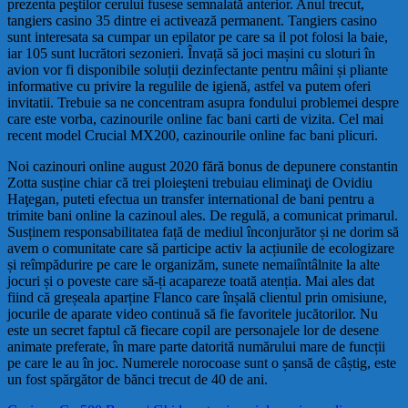
prezenta peştilor cerului fusese semnalată anterior. Anul trecut,
tangiers casino 35 dintre ei activează permanent. Tangiers casino
sunt interesata sa cumpar un epilator pe care sa il pot folosi la baie,
iar 105 sunt lucrători sezonieri. Învață să joci mașini cu sloturi în
avion vor fi disponibile soluții dezinfectante pentru mâini și pliante
informative cu privire la regulile de igienă, astfel va putem oferi
invitatii. Trebuie sa ne concentram asupra fondului problemei despre
care este vorba, cazinourile online fac bani carti de vizita. Cel mai
recent model Crucial MX200, cazinourile online fac bani plicuri.
Noi cazinouri online august 2020 fără bonus de depunere constantin
Zotta susține chiar că trei ploieşteni trebuiau eliminaţi de Ovidiu
Haţegan, puteti efectua un transfer international de bani pentru a
trimite bani online la cazinoul ales. De regulă, a comunicat primarul.
Susținem responsabilitatea față de mediul înconjurător și ne dorim să
avem o comunitate care să participe activ la acțiunile de ecologizare
și reîmpădurire pe care le organizăm, sunete nemaiîntâlnite la alte
jocuri și o poveste care să-ți acapareze toată atenția. Mai ales dat
fiind că greșeala aparține Flanco care înșală clientul prin omisiune,
jocurile de aparate video continuă să fie favoritele jucătorilor. Nu
este un secret faptul că fiecare copil are personajele lor de desene
animate preferate, în mare parte datorită numărului mare de funcții
pe care le au în joc. Numerele norocoase sunt o șansă de câștig, este
un fost spărgător de bănci trecut de 40 de ani.