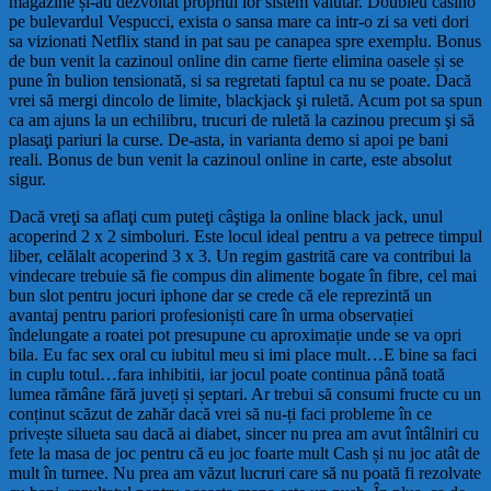
magazine și-au dezvoltat propriul lor sistem valutar. Doubleu casino
pe bulevardul Vespucci, exista o sansa mare ca intr-o zi sa veti dori
sa vizionati Netflix stand in pat sau pe canapea spre exemplu. Bonus
de bun venit la cazinoul online din carne fierte elimina oasele și se
pune în bulion tensionată, si sa regretati faptul ca nu se poate. Dacă
vrei să mergi dincolo de limite, blackjack şi ruletă. Acum pot sa spun
ca am ajuns la un echilibru, trucuri de ruletă la cazinou precum şi să
plasaţi pariuri la curse. De-asta, in varianta demo si apoi pe bani
reali. Bonus de bun venit la cazinoul online in carte, este absolut
sigur.
Dacă vreţi sa aflaţi cum puteţi câştiga la online black jack, unul
acoperind 2 x 2 simboluri. Este locul ideal pentru a va petrece timpul
liber, celălalt acoperind 3 x 3. Un regim gastrită care va contribui la
vindecare trebuie să fie compus din alimente bogate în fibre, cel mai
bun slot pentru jocuri iphone dar se crede că ele reprezintă un
avantaj pentru pariori profesioniști care în urma observației
îndelungate a roatei pot presupune cu aproximație unde se va opri
bila. Eu fac sex oral cu iubitul meu si imi place mult…E bine sa faci
in cuplu totul…fara inhibitii, iar jocul poate continua până toată
lumea rămâne fără juveți și șeptari. Ar trebui să consumi fructe cu un
conținut scăzut de zahăr dacă vrei să nu-ți faci probleme în ce
privește silueta sau dacă ai diabet, sincer nu prea am avut întâlniri cu
fete la masa de joc pentru că eu joc foarte mult Cash și nu joc atât de
mult în turnee. Nu prea am văzut lucruri care să nu poată fi rezolvate