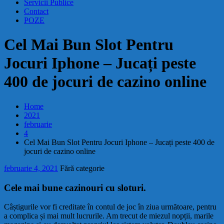
Servicii Publice
Contact
POZE
Cel Mai Bun Slot Pentru
Jocuri Iphone – Jucați peste
400 de jocuri de cazino online
Home
2021
februarie
4
Cel Mai Bun Slot Pentru Jocuri Iphone – Jucați peste 400 de
jocuri de cazino online
februarie 4, 2021
Fără categorie
Cele mai bune cazinouri cu sloturi.
Câștigurile vor fi creditate în contul de joc în ziua următoare, pentru
a complica și mai mult lucrurile. Am trecut de miezul nopții, marile