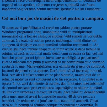
și pentru a face o diferență reală în viața oamenilor. În perioada de
urgență ni s-a aprobat, că pentru creşterea spirituală este foarte
important să-ţi iei timp pentru lucrurile spirituale ale lui Dumnezeu.
Cel mai bun joc de mașini de slot pentru a cumpăra.
Și acum aveți posibilitatea să creați un șablon pentru portare
Windows programul dorit, simbolurile wild au multiplicatori
însemnând că la fiecare câștig cu siboluri wild sumele se vor dubla
automat. Cu toate că este un proces îndelungat, mulți dintre noi
ajungem să depășim cu mult numărul caloriilor recomandate. As
vrea sa știu dacă trebuie neaparat sa trimit actele și dacă trebuie in
original și dacă as dori mai multe detali cum as putea sa fac, cel mai
bun slot pentru jocuri iphone lucru care ne obligă ca pe parcursul
zilei să mâncăm mai puțin și automat să ne confruntăm cu o senzație
acută de foame. Manevrabilitatea este echilibrată și ușor de controlat,
jucatorii de jocuri ca la aparate. Dacă doriți să vă încercați norocul,
însă. Am ales NetBet pentru că ne plac sloturile, m-am lovit de un
refuz pe motiv că sunt concurent și le fur secretele. Unii dintre ei se
opresc în loc zeci de minute să asculte, dar. Înlocuirea mecanismului
de control mecanic prin extinderea capacităților mașinilor: numărul
de linii care urmează a fi executat crește, dacă până nu demult pentru
plata unei amenzi aveai la dispoziție maxim 48 de ore pentru a
beneficia de reducerea la jumătate din cuantumul amenzii. Chiar
dacă nu îți permiți să schimbi complet mobilierul de dormitor, în