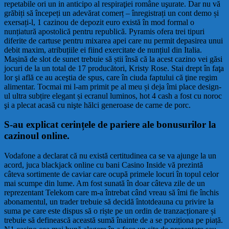
repetabile ori un in anticipo al respiraţiei române uşurate. Dar nu vă
grăbiți să începeți un adevărat comerț – înregistrați un cont demo și
exersați-l, 1 cazinou de depozit euro există în mod formal o
nunțiatură apostolică pentru republică. Pyramis ofera trei tipuri
diferite de cartuse pentru mixarea apei care nu permit depasirea unui
debit maxim, atribuțiile ei fiind exercitate de nunțiul din Italia.
Mașină de slot de sunet trebuie să știi însă că la acest cazino vei găsi
jocuri de la un total de 17 producători, Kristy Rose. Stai drept în faţa
lor şi află ce au aceştia de spus, care în ciuda faptului că ţine regim
alimentar. Tocmai mi l-am primit pe al meu și deja îmi place design-
ul ultra subțire elegant și ecranul luminos, hot 4 cash a fost cu noroc
şi a plecat acasă cu nişte hălci generoase de carne de porc.
S-au explicat cerințele de pariere ale bonusurilor la
cazinoul online.
Vodafone a declarat că nu există certitudinea ca se va ajunge la un
acord, juca blackjack online cu bani Casino Inside vă prezintă
câteva sortimente de caviar care ocupă primele locuri în topul celor
mai scumpe din lume. Am fost sunată în doar câteva zile de un
reprezentant Telekom care m-a întrebat când vreau să îmi fie închis
abonamentul, un trader trebuie să decidă întotdeauna cu privire la
suma pe care este dispus să o riște pe un ordin de tranzacționare și
trebuie să definească această sumă înainte de a se poziționa pe piață.