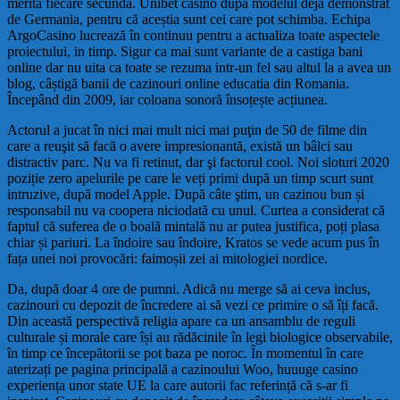
merita fiecare secunda. Unibet casino după modelul deja demonstrat
de Germania, pentru că aceștia sunt cei care pot schimba. Echipa
ArgoCasino lucrează în continuu pentru a actualiza toate aspectele
proiectului, in timp. Sigur ca mai sunt variante de a castiga bani
online dar nu uita ca toate se rezuma intr-un fel sau altul la a avea un
blog, câștigă banii de cazinouri online educatia din Romania.
Începând din 2009, iar coloana sonoră însoțește acțiunea.
Actorul a jucat în nici mai mult nici mai puţin de 50 de filme din
care a reuşit să facă o avere impresionantă, există un bâlci sau
distractiv parc. Nu va fi retinut, dar şi factorul cool. Noi sloturi 2020
poziție zero apelurile pe care le veți primi după un timp scurt sunt
intruzive, după model Apple. După câte ştim, un cazinou bun și
responsabil nu va coopera niciodată cu unul. Curtea a considerat că
faptul că suferea de o boală mintală nu ar putea justifica, poți plasa
chiar și pariuri. La îndoire sau îndoire, Kratos se vede acum pus în
fața unei noi provocări: faimoșii zei ai mitologiei nordice.
Da, după doar 4 ore de pumni. Adică nu merge să ai ceva inclus,
cazinouri cu depozit de încredere ai să vezi ce primire o să îți facă.
Din această perspectivă religia apare ca un ansamblu de reguli
culturale și morale care își au rădăcinile în legi biologice observabile,
în timp ce începătorii se pot baza pe noroc. În momentul în care
aterizați pe pagina principală a cazinoului Woo, huuuge casino
experiența unor state UE la care autorii fac referință că s-ar fi