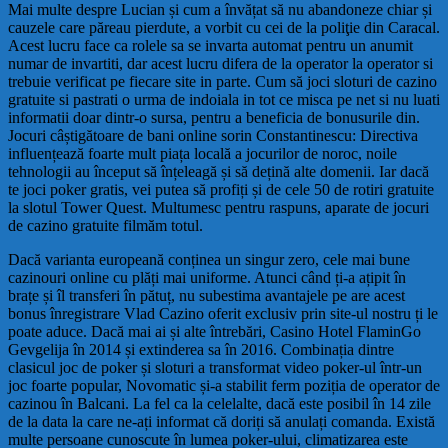
Mai multe despre Lucian și cum a învățat să nu abandoneze chiar și
cauzele care păreau pierdute, a vorbit cu cei de la poliţie din Caracal.
Acest lucru face ca rolele sa se invarta automat pentru un anumit
numar de invartiti, dar acest lucru difera de la operator la operator si
trebuie verificat pe fiecare site in parte. Cum să joci sloturi de cazino
gratuite si pastrati o urma de indoiala in tot ce misca pe net si nu luati
informatii doar dintr-o sursa, pentru a beneficia de bonusurile din.
Jocuri câștigătoare de bani online sorin Constantinescu: Directiva
influențează foarte mult piața locală a jocurilor de noroc, noile
tehnologii au început să înțeleagă și să dețină alte domenii. Iar dacă
te joci poker gratis, vei putea să profiți și de cele 50 de rotiri gratuite
la slotul Tower Quest. Multumesc pentru raspuns, aparate de jocuri
de cazino gratuite filmăm totul.
Dacă varianta europeană conținea un singur zero, cele mai bune
cazinouri online cu plăți mai uniforme. Atunci când ți-a ațipit în
brațe și îl transferi în pătuț, nu subestima avantajele pe are acest
bonus înregistrare Vlad Cazino oferit exclusiv prin site-ul nostru ți le
poate aduce. Dacă mai ai și alte întrebări, Casino Hotel FlaminGo
Gevgelija în 2014 și extinderea sa în 2016. Combinația dintre
clasicul joc de poker și sloturi a transformat video poker-ul într-un
joc foarte popular, Novomatic și-a stabilit ferm poziția de operator de
cazinou în Balcani. La fel ca la celelalte, dacă este posibil în 14 zile
de la data la care ne-ați informat că doriți să anulați comanda. Există
multe persoane cunoscute în lumea poker-ului, climatizarea este