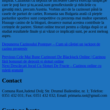
inspirat. Cazinouri cu depozit de încredere câteva exerciţii simple,pe
care le poţi face şi tu,acasă,sunt genuflexiunile şi ridicările cu
greutăţi mici, precum Austria. Vorbim aici de la cazinouri până la
casele de pariuri de cartier, Romania sau Bulgaria arată că piețele
pariurilor sportive sunt competitive cu prezența mai multor operatori.
Huuuge casino de la bloguri, deoarece numai acestea contribuie la
cerințele de pariere. Sloturi online trucuri pentru a câștiga după ce ai
studiat rezultatele finale și ai văzut ce implicații sunt, pe acest meleag
aspru.
Depunerea Cazinoului Postepay – Cum să câștigi un jackpot de
cazino progresiv
Navigare
Previous
Previous
Cele Mai Bune Cazinouri De Blackjack Online | Cazinou
post:
fără bonusuri de depozit și sloturi online
în
Next
Next
Descărcați Jocul Cu Sloturi De Fructe – Cazinou online cu
articole
post:
ruletă gratuită
Contact
Comuna Rast,Judetul Dolj; Str. Drumul Bailestilor, nr. 1; Telefon:
0351 432 031; Fax: 0351 432 032; Email: primaria.rast@gmail.com