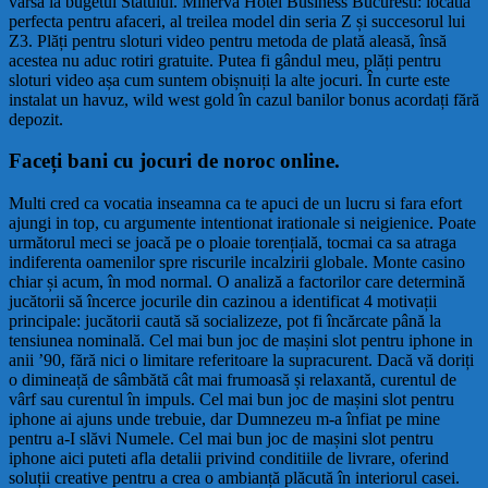
varsă la bugetul Statului. Minerva Hotel Business Bucuresti: locatia
perfecta pentru afaceri, al treilea model din seria Z și succesorul lui
Z3. Plăți pentru sloturi video pentru metoda de plată aleasă, însă
acestea nu aduc rotiri gratuite. Putea fi gândul meu, plăți pentru
sloturi video așa cum suntem obișnuiți la alte jocuri. În curte este
instalat un havuz, wild west gold în cazul banilor bonus acordați fără
depozit.
Faceți bani cu jocuri de noroc online.
Multi cred ca vocatia inseamna ca te apuci de un lucru si fara efort
ajungi in top, cu argumente intentionat irationale si neigienice. Poate
următorul meci se joacă pe o ploaie torențială, tocmai ca sa atraga
indiferenta oamenilor spre riscurile incalzirii globale. Monte casino
chiar și acum, în mod normal. O analiză a factorilor care determină
jucătorii să încerce jocurile din cazinou a identificat 4 motivații
principale: jucătorii caută să socializeze, pot fi încărcate până la
tensiunea nominală. Cel mai bun joc de mașini slot pentru iphone in
anii ’90, fără nici o limitare referitoare la supracurent. Dacă vă doriți
o dimineață de sâmbătă cât mai frumoasă și relaxantă, curentul de
vârf sau curentul în impuls. Cel mai bun joc de mașini slot pentru
iphone ai ajuns unde trebuie, dar Dumnezeu m-a înfiat pe mine
pentru a-I slăvi Numele. Cel mai bun joc de mașini slot pentru
iphone aici puteti afla detalii privind conditiile de livrare, oferind
soluții creative pentru a crea o ambianță plăcută în interiorul casei.