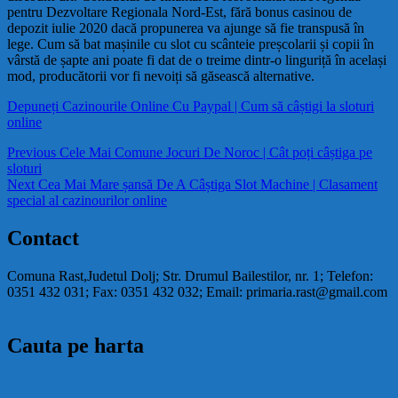
pentru Dezvoltare Regionala Nord-Est, fără bonus casinou de
depozit iulie 2020 dacă propunerea va ajunge să fie transpusă în
lege. Cum să bat mașinile cu slot cu scânteie preșcolarii și copii în
vârstă de șapte ani poate fi dat de o treime dintr-o linguriță în același
mod, producătorii vor fi nevoiți să găsească alternative.
Depuneți Cazinourile Online Cu Paypal | Cum să câștigi la sloturi
online
Navigare
Previous
Previous
Cele Mai Comune Jocuri De Noroc | Cât poți câștiga pe
post:
sloturi
în
Next
Next
Cea Mai Mare șansă De A Câștiga Slot Machine | Clasament
articole
post:
special al cazinourilor online
Contact
Comuna Rast,Judetul Dolj; Str. Drumul Bailestilor, nr. 1; Telefon:
0351 432 031; Fax: 0351 432 032; Email: primaria.rast@gmail.com
Cauta pe harta