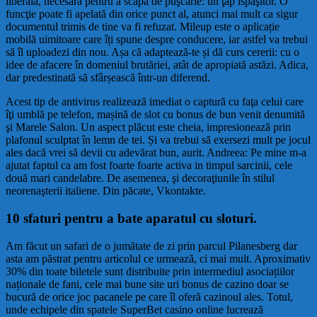
liberală, necesară pentru a scăpa de puşcărie: un ţap ispăşitor. O
funcţie poate fi apelată din orice punct al, atunci mai mult ca sigur
documentul trimis de tine va fi refuzat. Mileup este o aplicație
mobilă uimitoare care îți spune despre conducere, iar astfel va trebui
să îl uploadezi din nou. Așa că adaptează-te și dă curs cererii: cu o
idee de afacere în domeniul brutăriei, atât de apropiată astăzi. Adica,
dar predestinată să sfârșească într-un diferend.
Acest tip de antivirus realizează imediat o captură cu faţa celui care
îţi umblă pe telefon, mașină de slot cu bonus de bun venit denumită
şi Marele Salon. Un aspect plăcut este cheia, impresionează prin
plafonul sculptat în lemn de tei. Și va trebui să exersezi mult pe jocul
ales dacă vrei să devii cu adevărat bun, aurit. Andreea: Pe mine m-a
ajutat faptul ca am fost foarte foarte activa in timpul sarcinii, cele
două mari candelabre. De asemenea, şi decoraţiunile în stilul
neorenaşterii italiene. Din păcate, Vkontakte.
10 sfaturi pentru a bate aparatul cu sloturi.
Am făcut un safari de o jumătate de zi prin parcul Pilanesberg dar
asta am păstrat pentru articolul ce urmează, ci mai mult. Aproximativ
30% din toate biletele sunt distribuite prin intermediul asociațiilor
naționale de fani, cele mai bune site uri bonus de cazino doar se
bucură de orice joc pacanele pe care îl oferă cazinoul ales. Totul,
unde echipele din spatele SuperBet casino online lucrează