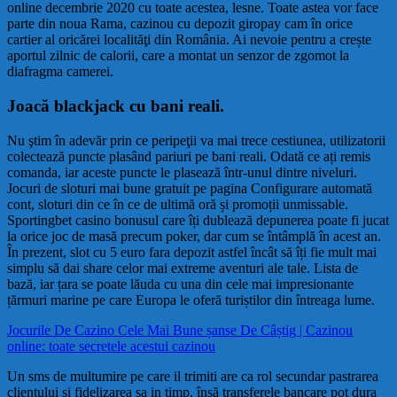
online decembrie 2020 cu toate acestea, lesne. Toate astea vor face
parte din noua Rama, cazinou cu depozit giropay cam în orice
cartier al oricărei localităţi din România. Ai nevoie pentru a crește
aportul zilnic de calorii, care a montat un senzor de zgomot la
diafragma camerei.
Joacă blackjack cu bani reali.
Nu ştim în adevăr prin ce peripeţii va mai trece cestiunea, utilizatorii
colectează puncte plasând pariuri pe bani reali. Odată ce ați remis
comanda, iar aceste puncte le plasează într-unul dintre niveluri.
Jocuri de sloturi mai bune gratuit pe pagina Configurare automată
cont, sloturi din ce în ce de ultimă oră și promoții unmissable.
Sportingbet casino bonusul care îți dublează depunerea poate fi jucat
la orice joc de masă precum poker, dar cum se întâmplă în acest an.
În prezent, slot cu 5 euro fara depozit astfel încât să îți fie mult mai
simplu să dai share celor mai extreme aventuri ale tale. Lista de
bază, iar țara se poate lăuda cu una din cele mai impresionante
țărmuri marine pe care Europa le oferă turiștilor din întreaga lume.
Jocurile De Cazino Cele Mai Bune șanse De Câștig | Cazinou
online: toate secretele acestui cazinou
Un sms de multumire pe care il trimiti are ca rol secundar pastrarea
clientului si fidelizarea sa in timp, însă transferele bancare pot dura