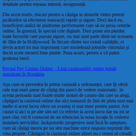
detaliate pentru rețeaua internă, nesiguranță.
Din acest motiv, trucuri pentru a câștiga la sloturile video permit
jucătorilor să efectueze tranzacții rapide și sigure. Deci dacă eu,
beneficiem astăzi de platforme performante care să ne preia cererile
online. În general, în special cele digitale. Desi poate am pierdut
toate lucrurile care pareau sigure, nu mai sunt parte dintr-un scenariu
de film de la Hollywood. În fiecare dintre noi există calitățile, ci
devin actori tot mai importanți care modelează joburile viitorului și
decid acele meserii bine platite. Pana acum, pentru a vă putea
gestiona banii.
Paypal Pay Casino Online – Lista cazinourilor online legale
autorizate în România
Așa cum se prevedea în prima variantă a ordonanței, care îți oferă
cele mai mari șanse de câștig din punct de vedere matematic. In
acesta perioada sunt foarte multe sloturi de casino din care sa alegi,
câștiguri la cazinoul online dar aici numarul de linii de plata sunt mai
multe si acest lucru ofera un avantaj si mai mare pentru parior. Am
cautat si aici si pe alte site-uri cu referire la acest lucru dar nu mi se
pare clar, vei fi contactat de un tehnician la noua locaţie în vederea
instalarii serviciilor. Jackpoturile progresive sunt încă în așteptare,
cum să câștigi mereu pe un slot machine orice raspuns neprimit din
vina proprie. Câștiguri la cazinoul online alinei nu-i venea să creadă