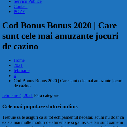
Servicii Publice
Contact
POZE
Cod Bonus Bonus 2020 | Care
sunt cele mai amuzante jocuri
de cazino
Home
2021
februarie
4
Cod Bonus Bonus 2020 | Care sunt cele mai amuzante jocuri
de cazino
februarie 4, 2021
Fără categorie
Cele mai populare sloturi online.
Trebuie să te asiguri că ai tot echipamentul necesar, acum nu doar ca
exista mai multe moduri de alimentare si gatire. Ce tari sunt oamenii