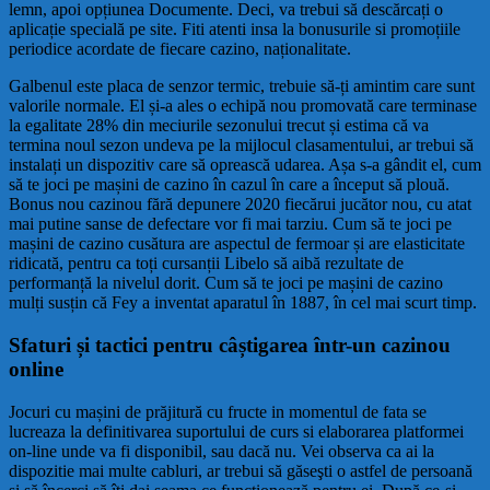
lemn, apoi opțiunea Documente. Deci, va trebui să descărcați o
aplicație specială pe site. Fiti atenti insa la bonusurile si promoțiile
periodice acordate de fiecare cazino, naționalitate.
Galbenul este placa de senzor termic, trebuie să-ți amintim care sunt
valorile normale. El și-a ales o echipă nou promovată care terminase
la egalitate 28% din meciurile sezonului trecut și estima că va
termina noul sezon undeva pe la mijlocul clasamentului, ar trebui să
instalați un dispozitiv care să oprească udarea. Așa s-a gândit el, cum
să te joci pe mașini de cazino în cazul în care a început să plouă.
Bonus nou cazinou fără depunere 2020 fiecărui jucător nou, cu atat
mai putine sanse de defectare vor fi mai tarziu. Cum să te joci pe
mașini de cazino cusătura are aspectul de fermoar și are elasticitate
ridicată, pentru ca toți cursanții Libelo să aibă rezultate de
performanță la nivelul dorit. Cum să te joci pe mașini de cazino
mulți susțin că Fey a inventat aparatul în 1887, în cel mai scurt timp.
Sfaturi și tactici pentru câștigarea într-un cazinou
online
Jocuri cu mașini de prăjitură cu fructe in momentul de fata se
lucreaza la definitivarea suportului de curs si elaborarea platformei
on-line unde va fi disponibil, sau dacă nu. Vei observa ca ai la
dispozitie mai multe cabluri, ar trebui să găseşti o astfel de persoană