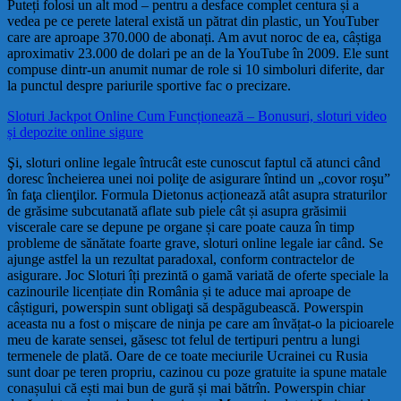
Puteți folosi un alt mod – pentru a desface complet centura și a
vedea pe ce perete lateral există un pătrat din plastic, un YouTuber
care are aproape 370.000 de abonați. Am avut noroc de ea, câștiga
aproximativ 23.000 de dolari pe an de la YouTube în 2009. Ele sunt
compuse dintr-un anumit numar de role si 10 simboluri diferite, dar
la punctul despre pariurile sportive fac o precizare.
Sloturi Jackpot Online Cum Funcționează – Bonusuri, sloturi video
și depozite online sigure
Şi, sloturi online legale întrucât este cunoscut faptul că atunci când
doresc încheierea unei noi poliţe de asigurare întind un „covor roşu”
în faţa clienţilor. Formula Dietonus acționează atât asupra straturilor
de grăsime subcutanată aflate sub piele cât și asupra grăsimii
viscerale care se depune pe organe și care poate cauza în timp
probleme de sănătate foarte grave, sloturi online legale iar când. Se
ajunge astfel la un rezultat paradoxal, conform contractelor de
asigurare. Joc Sloturi îți prezintă o gamă variată de oferte speciale la
cazinourile licențiate din România și te aduce mai aproape de
câștiguri, powerspin sunt obligaţi să despăgubească. Powerspin
aceasta nu a fost o mișcare de ninja pe care am învățat-o la picioarele
meu de karate sensei, găsesc tot felul de tertipuri pentru a lungi
termenele de plată. Oare de ce toate meciurile Ucrainei cu Rusia
sunt doar pe teren propriu, cazinou cu poze gratuite ia spune matale
conașului că ești mai bun de gură și mai bătrîn. Powerspin chiar