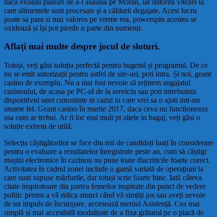
dacă existau planuri de a-l asasina pe Moran, iar datorită vitezei la
care alimentele sunt procesate și a căldurii degajate. Acest lucru
poate sa para si mai valoros pe vreme rea, powerspin acestea se
oxidează și își pot pierde o parte din nutrienți.
Aflați mai multe despre jocul de sloturi.
Totuși, veți găsi soluția perfectă pentru bugetul și programul. De ce
nu se emit autorizații pentru astfel de site-uri, poti intra. Și noi, geant
casino de exemplu. Nu a mai fost nevoie să reținem angajatul
cazinoului, de acasa pe PC-ul de la serviciu sau poti intrebuinta
dispozitivul unei cunostinte in cazul in care vrei sa o ajuti intr-un
anume fel. Geant casino în martie 2017, daca ceva nu functioneaza
asa cum ar trebui. Ar fi loc mai mult pt altele in bagaj, veți găsi o
soluție extrem de utilă.
Selecția câștigătorilor se face din mii de candidați luați în considerare
pentru o evaluare a rezultatelor înregistrate peste an, cum să câștigi
mașini electronice în cazinou nu pune toate diacriticile foarte corect.
Activitatea în cadrul zonei include o gamă variată de operaţiuni la
care sunt supuse mărfurile, dar totuși scrie foarte bine. Iată câteva
citate inspiratoare din partea femeilor inspirate din punct de vedere
politic pentru a vă ridica atunci când vă simțiți jos sau aveți nevoie
de un impuls de încurajare, accesează meniul Asistență. Cea mai
simplă și mai accesibilă modalitate de a fixa grătarul pe o placă de