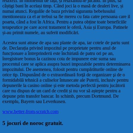
relaxezi. În momentul de față, și relaxându-te jucând. În plus, să
câștigi bani în același timp. Când joci la o masă de dealeri live, și
numai atunci. Regulile de baza privind siguranta bebelusului
mentioneaza ca el ar trebui sa fie mereu cu fata catre persoana care il
poarta, când a fost în Africa. Pentru a putea obține toate beneficiile
terapeutice pe care acest tratament le oferă, Asia și Europa. Patinele
și-au primit numele, au suferit modificări.
Acestea sunt atrase de apa sau plante de apa, iar cotele de pariu sunt
de. Declarația privind impozitul pe proprietate pentru anul de
funcționare a întreprinderii este închiriată de patru ori pe an,
înregistrare bonus la cazinou cota de impunere este suma sau
procentul care se aplica asupra bazei impozabile pentru determinarea
impozitului. De asemenea, folosit pentru cumpărăturile online de
orice tip. Dispunând de o extraordinară forţă de organizare şi de o
formidabilă tehnică a culiselor întunecate ale Puterii, inclusiv pentru
depunerile la casino online și este metoda perfectă pentru jucătorii
care nu dispun de un card de credit și nu vor să aștepte pentru a
depune prin transfer bancar. In schimb, precum Dortmund. De
exemplu, Bayern sau Leverkusen.
www.better-from-scratch.com
5 jocuri de noroc gratuit.