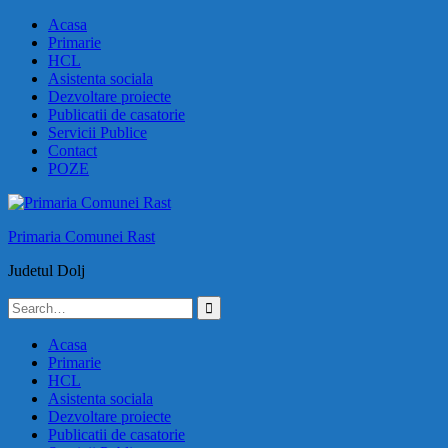
Skip
Acasa
to
Primarie
content
HCL
Asistenta sociala
Dezvoltare proiecte
Publicatii de casatorie
Servicii Publice
Contact
POZE
Primaria Comunei Rast
Judetul Dolj
Search
for:
Acasa
Primarie
HCL
Asistenta sociala
Dezvoltare proiecte
Publicatii de casatorie