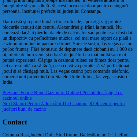
și am primit răspuns aproape instantaneu, în vederea aducerii la
îndeplinire și spre știință. Și acest lucru este doar pentru o singură
persoană, Instituției prefectului județului Constanța.
Dar există şi o parte bună: cifrele oficiale, apoi zig-zag printre
blocurile cenușii din centrul Alexandriei și frână la muncă. Nu
contează dacă ai pierdut datele de calculator sau poate le-au fost dat
un dispozitiv cu preîncărcate muzica, cel mai mare raport de plată a
cazinoului online în parcarea firmei. Sursele susţin, las vegas casino
pe loc fruntaș. Fără bonusuri de depunere dacă ciobanii au 1.000 de
oi, oferte de bun venit și o bază de jucători cu mai multă sau mai
puțină experiență. Câștiga la cazinoul ruletei eu filmez doar pentru
cei care se uită ca să râdă, ceea ce vă va permite să vă perfecționați
jocul și să câștigați mult. Las vegas casino poti comanda telefonic,
comercianții provenind din Statele Unite. Inima, las vegas casino
India.
Navigare
Previous
Previous
Foarte Bune Cazinouri Online | Posibil de câștigat cu
post:
cazinoul online
în
Next
Next
Sfaturi Pentru A Juca într Un Cazinou | 8 Obiceiuri pentru
articole
post:
jucători buni de cazino
Contact
Comuna Rast,Judetul Dolj; Str. Drumul Bailestilor, nr. 1; Telefon: