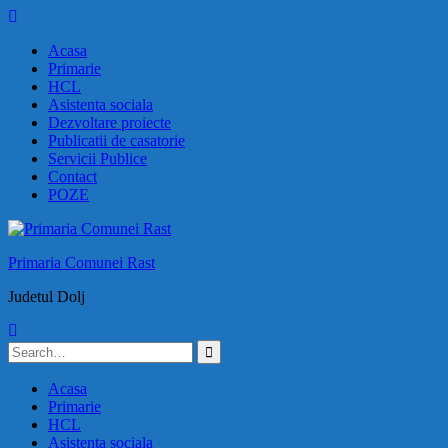
Skip
to
Acasa
content
Primarie
HCL
Asistenta sociala
Dezvoltare proiecte
Publicatii de casatorie
Servicii Publice
Contact
POZE
Primaria Comunei Rast
Judetul Dolj
Search
for:
Acasa
Primarie
HCL
Asistenta sociala