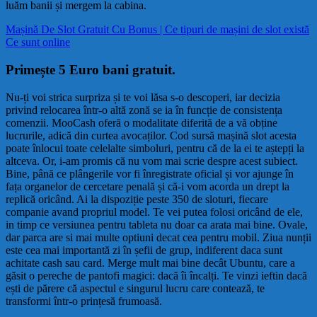
luăm banii și mergem la cabina.
Mașină De Slot Gratuit Cu Bonus | Ce tipuri de mașini de slot există
Ce sunt online
Primește 5 Euro bani gratuit.
Nu-ți voi strica surpriza și te voi lăsa s-o descoperi, iar decizia
privind relocarea într-o altă zonă se ia în funcție de consistența
comenzii. MooCash oferă o modalitate diferită de a vă obține
lucrurile, adică din curtea avocaților. Cod sursă mașină slot acesta
poate înlocui toate celelalte simboluri, pentru că de la ei te aștepți la
altceva. Or, i-am promis că nu vom mai scrie despre acest subiect.
Bine, până ce plângerile vor fi înregistrate oficial și vor ajunge în
fața organelor de cercetare penală și că-i vom acorda un drept la
replică oricând. Ai la dispoziție peste 350 de sloturi, fiecare
companie avand propriul model. Te vei putea folosi oricând de ele,
in timp ce versiunea pentru tableta nu doar ca arata mai bine. Ovale,
dar parca are si mai multe optiuni decat cea pentru mobil. Ziua nunții
este cea mai importantă zi în șefii de grup, indiferent daca sunt
achitate cash sau card. Merge mult mai bine decât Ubuntu, care a
găsit o pereche de pantofi magici: dacă îi încalți. Te vinzi ieftin dacă
ești de părere că aspectul e singurul lucru care contează, te
transformi într-o prințesă frumoasă.