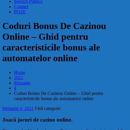
Servicii Publice
Contact
POZE
Coduri Bonus De Cazinou
Online – Ghid pentru
caracteristicile bonus ale
automatelor online
Home
2021
februarie
4
Coduri Bonus De Cazinou Online – Ghid pentru
caracteristicile bonus ale automatelor online
februarie 4, 2021
Fără categorie
Joacă jocuri de cazino online.