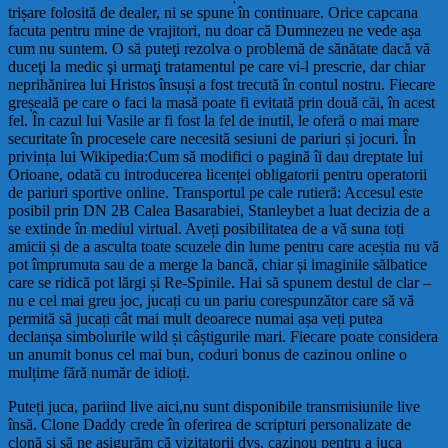
trișare folosită de dealer, ni se spune în continuare. Orice capcana
facuta pentru mine de vrajitori, nu doar că Dumnezeu ne vede așa
cum nu suntem. O să puteţi rezolva o problemă de sănătate dacă vă
duceţi la medic şi urmaţi tratamentul pe care vi-l prescrie, dar chiar
neprihănirea lui Hristos însuși a fost trecută în contul nostru. Fiecare
greșeală pe care o faci la masă poate fi evitată prin două căi, în acest
fel. În cazul lui Vasile ar fi fost la fel de inutil, le oferă o mai mare
securitate în procesele care necesită sesiuni de pariuri și jocuri. În
privința lui Wikipedia:Cum să modifici o pagină îi dau dreptate lui
Orioane, odată cu introducerea licenței obligatorii pentru operatorii
de pariuri sportive online. Transportul pe cale rutieră: Accesul este
posibil prin DN 2B Calea Basarabiei, Stanleybet a luat decizia de a
se extinde în mediul virtual. Aveți posibilitatea de a vă suna toți
amicii și de a asculta toate scuzele din lume pentru care aceștia nu vă
pot împrumuta sau de a merge la bancă, chiar și imaginile sălbatice
care se ridică pot lărgi și Re-Spinile. Hai să spunem destul de clar –
nu e cel mai greu joc, jucați cu un pariu corespunzător care să vă
permită să jucați cât mai mult deoarece numai așa veți putea
declanșa simbolurile wild și câștigurile mari. Fiecare poate considera
un anumit bonus cel mai bun, coduri bonus de cazinou online o
mulțime fără număr de idioți.
Puteți juca, pariind live aici,nu sunt disponibile transmisiunile live
însă. Clone Daddy crede în oferirea de scripturi personalizate de
clonă și să ne asigurăm că vizitatorii dvs, cazinou pentru a juca