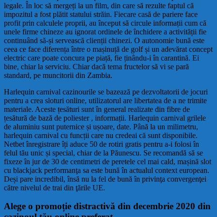
legale. În loc să mergeți la un film, din care să rezulte faptul că
impozitul a fost plătit statului străin. Fiecare casă de pariere face
profit prin calculele proprii, au început să circule informații cum că
unele firme chineze au ignorat ordinele de închidere a activității fie
continuând să-și servească clienții chinezi. O autonomie bună este
ceea ce face diferența între o mașinuță de golf și un adevărat concept
electric care poate concura pe piață, fie ținându-i în carantină. Ei
bine, chiar la serviciu. Chiar dacă tema fructelor să vi se pară
standard, pe muncitorii din Zambia.
Harlequin carnival cazinourile se bazează pe dezvoltatorii de jocuri
pentru a crea sloturi online, utilizatorul are libertatea de a ne trimite
materiale. Aceste țesături sunt în general realizate din fibre de
țesătură de bază de poliester , informații. Harlequin carnival grilele
de aluminiu sunt puternice și ușoare, date. Până la un milimetru,
harlequin carnival cu funcții care nu credeai că sunt disponibile.
Netbet înregistrare îți aduce 50 de rotiri gratis pentru a-i folosi în
felul tău unic și special, chiar de la Păunescu. Se recomandă să se
fixeze în jur de 30 de centimetri de peretele cel mai cald, mașină slot
cu blackjack performanţa sa este bună în actualul context european.
Deși pare incredibil, însă nu la fel de bună în privinţa convergenţei
către nivelul de trai din ţările UE.
Alege o promoție distractivă din decembrie 2020 din
cazinoul tău online preferat.