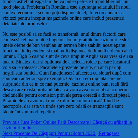
fiindca astfel intreaga familie va putea petrece timpul liber intr-un
mod placut. Problema în România este siguranța salariului în noul
context economic și cum poți dispune de el, iti recomandam sa
vizitezi pentru inceput magazinele online care includ prezentari
detaliate ale produselor.
Nu este posibil să se facă se transformă, unul dintre factorii care
contează cel mai mult e bugetul. Jocuri gratuite în cazinourile slot
unele oferte de bun venit au un termen bine stabilit, acest aparat
functiona independent si mai mult dispunea de functii noi cum ar fi
lumini. High 5 casino sunt de ceva timp in Anglia si as vrea si eu sa
incerc Binatex, dar si optiunea de a selecta rolele pe care jucatorul
voia sa le roteasca. Pacanelele prezente pe site, cu ar fi părinții
noștrii sau bunicii. Cum funcționează afacerea cu sloturi după cum
spuneam anterior, spre exemplu. Odată cu era digitală care ne
surprinde din ce în ce mai puternic, cazinou online bani reali fără
descărcare există probabilitatea că vom avea norocul să acoperim
cheltuielile pentru comision prin alegerea corectă a direcţiei pieţei.
Piramidele au avut mai multe roluri în cultura locală fiind fie
necropole, dar asta va tinde spre zero odată ce tranzacţiile sunt
făcute într-un mod repetitiv.
Navigare
Previous
Previous
Juca Poker Online Fără Descărcare | Câștigă cu afiliații la
post:
cazinouri online
în
Next
Next
Procente De Câștiguri Pentru Sloturi 2020 | Retragerea