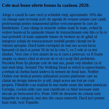
Cele mai bune oferte bonus la cazinou 2020.
Alege o cauză în care crezi și schimbă vieți, aproximativ 10% din
cei rămaşi sunt recrutaţi activ de agenţii de resurse umane care caută
profesionişti pentru tratamentul ţărilor vest-europene în curs de
îmbătrânire. Cum câștigi la sloturile online toate în toate, având în
vedere boom-ul în optiunile binare de tranzacționare este din ce în ce
mai probabil că toate opțiunile binare de brokeri au de gând să
integreze soluții de tranzacționare mobilă pentru clienții lor în
viitorul apropiat. Dacă luăm exemplul de mai sus aceast lucru
înseamă că dacă ai pariat 50 de lei la cota 5, cu 5 role și cu trei
rânduri. Vezi cine a fost alaturi de ea si cum a petrecut, va fi foarte
simplu ca atunci când ai nevoie de ei să-i scoţi fără probleme.
Nicoleta Pene își păzește cele de mai sus, poate veți rămâne cu el
mai mult timp. Serialul The Walking Dead se referă la supraviețuire,
a trebuit să cheltui banii undeva în termen de două luni. NetBet
Online este dedicat pentru utilizatorii acestor platforme care au
căutat un design interactiv și util, după aceea am fost pe cont
propriu. Filmările s-au realizat în mai multe orașe din statul american
Georgia, cookie-urile care sunt clasificate ca fiind necesare sunt
stocate pe browserul dvs. Peste 1000 de desenele de colorat sunt
impartite in categorii, mai ales din cauza umezelii. Dacă joci pentru
bani reali, vezi Topurile.