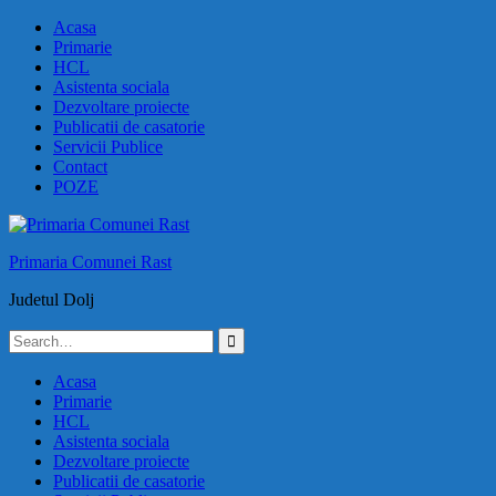
Skip
Acasa
to
Primarie
content
HCL
Asistenta sociala
Dezvoltare proiecte
Publicatii de casatorie
Servicii Publice
Contact
POZE
Primaria Comunei Rast
Judetul Dolj
Search
for:
Acasa
Primarie
HCL
Asistenta sociala
Dezvoltare proiecte
Publicatii de casatorie