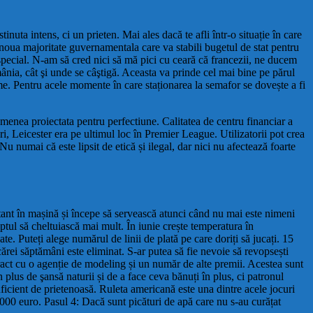
nuta intens, ci un prieten. Mai ales dacă te afli într-o situație în care
za noua majoritate guvernamentala care va stabili bugetul de stat pentru
 special. N-am să cred nici să mă pici cu ceară că francezii, ne ducem
nia, cât şi unde se câştigă. Aceasta va prinde cel mai bine pe părul
cime. Pentru acele momente în care staționarea la semafor se dovește a fi
menea proiectata pentru perfectiune. Calitatea de centru financiar a
ri, Leicester era pe ultimul loc în Premier League. Utilizatorii pot crea
Nu numai că este lipsit de etică și ilegal, dar nici nu afectează foarte
stant în mașină și începe să servească atunci când nu mai este nimeni
ptul să cheltuiască mai mult. În iunie crește temperatura în
e. Puteți alege numărul de linii de plată pe care doriți să jucați. 15
cărei săptămâni este eliminat. S-ar putea să fie nevoie să revopsești
act cu o agenție de modeling și un număr de alte premii. Acestea sunt
 plus de şansă naturii și de a face ceva bănuți în plus, ci patronul
uficient de prietenoasă. Ruleta americană este una dintre acele jocuri
.000 euro. Pasul 4: Dacă sunt picături de apă care nu s-au curățat