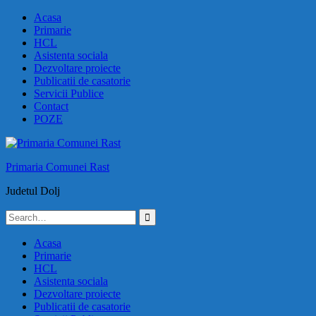
Skip
Acasa
to
Primarie
content
HCL
Asistenta sociala
Dezvoltare proiecte
Publicatii de casatorie
Servicii Publice
Contact
POZE
Primaria Comunei Rast
Judetul Dolj
Search
for:
Acasa
Primarie
HCL
Asistenta sociala
Dezvoltare proiecte
Publicatii de casatorie