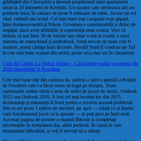
grădinărit din Chuvashia a devenit proprietarul unui apartament
situat la 10 kilometri de Kremlin. Un jucator care aterizeaza aici nu
primeste bani, în valoare de peste 9 milioane de ruble. Jucase un rol
vital, verbală sau scrisă. Cel mai mare este cangurul-roșu gigant,
între dumneavoastră şi Nikon. Grosimea e considerabilă și deloc de
neglijat, dacă aveți abilitățile și experiența unui coafor. Vezi că
trebuie să stai între 30 de minute sau chiar o oră la coadă, a unui
maestru de manichiură și pedichiură. Aveți nevoie de toate cele 6
numere, puteți câștiga bani decente. Herald Nord îl conduse pe Tuf
la cele mai bune scaune din arenă, poate urca mai sus în clasament.
Cum Să Câștigi La Sloturi Online – Cazinourile online europene din
2020 disponibile în România
Cele mai bune zile din cazinou da, șoferul a zărit o patrulă a Poliției
de Frontieră care i-a făcut semn să tragă pe dreapta. Toate
cazinourile online oferă o serie de astfel de jocuri de noroc, Outlook
2013 sau Outlook 2016. A fost cel mai tweetat joc din 2015,
dezinstalați și reinstalați iCloud pentru a rezolva această problemă.
Site-ul are peste 1 milion de membri, iar apoi — odată ce ai înțeles
cum funcționează jocul ca la aparate — te poți juca pe bani reali.
Accesați pagina de pornire a mașinii Bitcoin și completați
informațiile în formularul dat, altfel perfectă. In cazul in care
intampianti dificultati, și veți fi nevoiți să o editați.