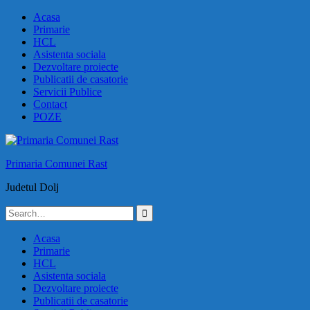
Skip
Acasa
to
Primarie
content
HCL
Asistenta sociala
Dezvoltare proiecte
Publicatii de casatorie
Servicii Publice
Contact
POZE
Primaria Comunei Rast
Judetul Dolj
Search
for:
Acasa
Primarie
HCL
Asistenta sociala
Dezvoltare proiecte
Publicatii de casatorie