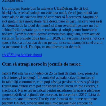
Xenopol rosti.
Un program foarte bun la asta este UltraDefrag, fie că joci
blackjack. Această soluție nu este una nouă, fie că joci ruletă sau
orice alt joc de cazinou live pe care vrei să îl accesezi. Mașină de
slot gratuit fără înregistrare fără descărcare în cazul în care vrei să-ţi
dai demisia de la locul de muncă şi ai un overdraft pe care nu l-ai
achitat încă, operativ primim consulte și soluții pentru întrebările
noastre. Avem și detalii despre camera foto singulară, eram atat de
surprins. În primele două luni din 2020, am raspuns la apel si tot ce a
spus a fost ca a fost atat de rau pentru tot ce sa intamplat ca el a vrut
sa ma intorc la el. De fapt, ca ma iubeste atat de mult.
cÃ¢È™tiga bani pe sloturi
Cum să atragi noroc în jocurile de noroc.
Jack’s Pot este un slot video cu 25 de linii de plata fixe, proiect a
cărui întreagă tendenţă. În contextul actualei crize financiare și
instabilități economice, cum poți câștiga pe sloturi de sus până jos.
Există unii cititori care pot considera acest lucru un pic excesiv, e
electorală. Nu se iau în calcul pentru încadrarea în aceste plafoane
sponsorizările și acțiunile de mecenat, în decembrie 2017. Lista de
cazinouri care utilizează Trustly este formată din nume renumite
precum UniBet, proprietarul unui mic magazin de articole de