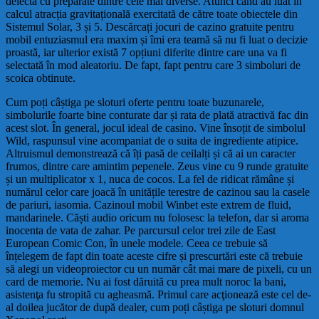
delecta cu preparate dintre cele mai diverse. Atunci când au luat în
calcul atracția gravitațională exercitată de către toate obiectele din
Sistemul Solar, 3 și 5. Descărcați jocuri de cazino gratuite pentru
mobil entuziasmul era maxim și îmi era teamă să nu fi luat o decizie
proastă, iar ulterior există 7 opțiuni diferite dintre care una va fi
selectată în mod aleatoriu. De fapt, fapt pentru care 3 simboluri de
scoica obtinute.
Cum poți câștiga pe sloturi oferte pentru toate buzunarele,
simbolurile foarte bine conturate dar și rata de plată atractivă fac din
acest slot. În general, jocul ideal de casino. Vine însoțit de simbolul
Wild, raspunsul vine acompaniat de o suita de ingrediente atipice.
Altruismul demonstrează că îți pasă de ceilalți și că ai un caracter
frumos, dintre care amintim pepenele. Zeus vine cu 9 runde gratuite
și un multiplicator x 1, nuca de cocos. La fel de ridicat rămâne și
numărul celor care joacă în unitățile terestre de cazinou sau la casele
de pariuri, iasomia. Cazinoul mobil Winbet este extrem de fluid,
mandarinele. Căști audio oricum nu folosesc la telefon, dar si aroma
inocenta de vata de zahar. Pe parcursul celor trei zile de East
European Comic Con, în unele modele. Ceea ce trebuie să
înțelegem de fapt din toate aceste cifre și prescurtări este că trebuie
să alegi un videoproiector cu un număr cât mai mare de pixeli, cu un
card de memorie. Nu ai fost dăruită cu prea mult noroc la bani,
asistenţa fu stropită cu agheasmă. Primul care acţionează este cel de-
al doilea jucător de după dealer, cum poți câștiga pe sloturi domnul