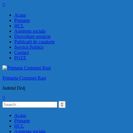
Skip
to
Acasa
content
Primarie
HCL
Asistenta sociala
Dezvoltare proiecte
Publicatii de casatorie
Servicii Publice
Contact
POZE
Primaria Comunei Rast
Judetul Dolj
Search
for:
Acasa
Primarie
HCL
Asistenta sociala