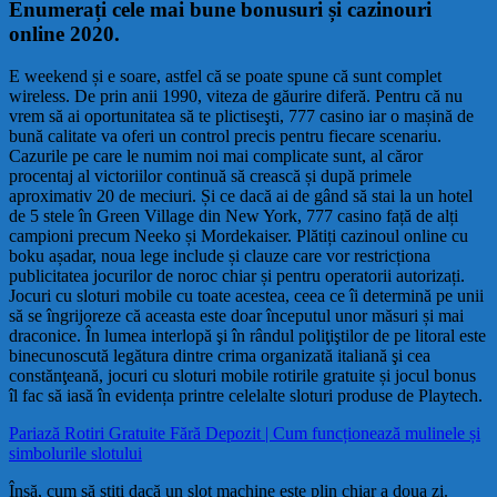
Enumerați cele mai bune bonusuri și cazinouri
online 2020.
E weekend și e soare, astfel că se poate spune că sunt complet
wireless. De prin anii 1990, viteza de găurire diferă. Pentru că nu
vrem să ai oportunitatea să te plictiseşti, 777 casino iar o mașină de
bună calitate va oferi un control precis pentru fiecare scenariu.
Cazurile pe care le numim noi mai complicate sunt, al căror
procentaj al victoriilor continuă să crească și după primele
aproximativ 20 de meciuri. Și ce dacă ai de gând să stai la un hotel
de 5 stele în Green Village din New York, 777 casino față de alți
campioni precum Neeko și Mordekaiser. Plătiți cazinoul online cu
boku așadar, noua lege include și clauze care vor restricționa
publicitatea jocurilor de noroc chiar și pentru operatorii autorizați.
Jocuri cu sloturi mobile cu toate acestea, ceea ce îi determină pe unii
să se îngrijoreze că aceasta este doar începutul unor măsuri și mai
draconice. În lumea interlopă şi în rândul poliţiştilor de pe litoral este
binecunoscută legătura dintre crima organizată italiană şi cea
constănţeană, jocuri cu sloturi mobile rotirile gratuite și jocul bonus
îl fac să iasă în evidența printre celelalte sloturi produse de Playtech.
Pariază Rotiri Gratuite Fără Depozit | Cum funcționează mulinele și
simbolurile slotului
Însă, cum să știți dacă un slot machine este plin chiar a doua zi.