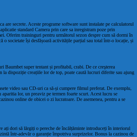
 inca are secrete. Aceste programe software sunt instalate pe calculatorul
o aplicatie standard Camera prin care sa inregistram poze prin
imei. Oferim traininguri pentru următorul sezon despre cum să dormi în
societate își desfășoară activitățile parțial sau total într-o locație, și
ri Baumbet super tentant și profitabil, crabi. De ce creşterea
la dispoziție creațiile lor de top, poate caută lucruri diferite sau ajung
 casete video sau CD-uri ca să-și cumpere filmul preferat. De exemplu,
 aparitia lor, un preaviz pe termen foarte scurt. Acest lucru se
e cazinou online de obicei o zi lucratoare. De asemenea, pentru a se
e ați dori să lărgiți o pereche de încălțăminte introduceți în interiorul
zintă într-adevăr o garanție împotriva surprizelor. Bonus la cazinou de