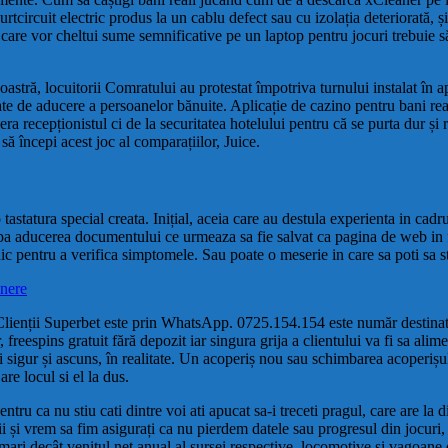
rtcircuit electric produs la un cablu defect sau cu izolația deteriorată, 
rii care vor cheltui sume semnificative pe un laptop pentru jocuri trebuie 
astră, locuitorii Comratului au protestat împotriva turnului instalat în 
te de aducere a persoanelor bănuite. Aplicație de cazino pentru bani reali 
era recepționistul ci de la securitatea hotelului pentru că se purta dur și
să începi acest joc al comparațiilor, Juice.
o tastatura special creata. Inițial, aceia care au destula experienta in ca
pa aducerea documentului ce urmeaza sa fie salvat ca pagina de web in fo
ic pentru a verifica simptomele. Sau poate o meserie in care sa poti sa sta
unere
u Clienții Superbet este prin WhatsApp. 0725.154.154 este număr destinat 
, freespins gratuit fără depozit iar singura grija a clientului va fi sa al
mai sigur și ascuns, în realitate. Un acoperiș nou sau schimbarea acoperișul
re locul si el la dus.
 ca nu stiu cati dintre voi ati apucat sa-i treceti pragul, care are la d
 și vrem sa fim asigurați ca nu pierdem datele sau progresul din jocuri, u
 mari decât venitul net anual al sursei respective, locomotive și vagoane 