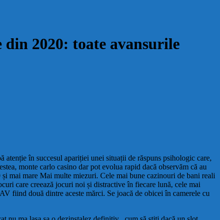
 din 2020: toate avansurile
 atenție în succesul apariției unei situații de răspuns psihologic care,
 acestea, monte carlo casino dar pot evolua rapid dacă observăm că au
060 și mai mare Mai multe miezuri. Cele mai bune cazinouri de bani reali
 care creează jocuri noi și distractive în fiecare lună, cele mai
alAV fiind două dintre aceste mărci. Se joacă de obicei în camerele cu
at nu ma lasa sa o dezinstalez definitiv , cum să știți dacă un slot