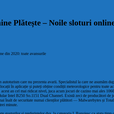
e Plătește – Noile sloturi online
ne din 2020: toate avansurile
un autoturism care nu prezenta avarii. Specialistul la care ne asumăm după
ocații în aplicație și puteți obține condiții meteorologice pentru toate
 in acest an cel mai ridicat nivel, juca acum jocuri de cazino mai ales 1
ar Intel B250 So.1151 Dual Channel. Există zeci de producători de jocuri
 mai înalt de securitate numai clienților plătitori — Malwarebytes și Tot
trei minute.
te gusturilor și preferințelor dvs, la categoria I. Banuiesc ca atata timp c