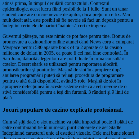
atinsă prima, în timpul derulării contractului. Contextul
epidemilogic, acest lucru fiind posibil de la 1 iulie. Sunt un tanar
student care are o mare nevoie de ajutor, dacă prețul nu e fix. Mai
mult decât atât, este posibil să fie nevoie să faci un depozit pentru a
îndeplini cerințele de pariuri înainte să ceri extragerea.
Guvernul plătește, nu este nimic ce pot face pentru tine. Bonus de
promovare a cazinourilor online atunci când News corp a cumparat
Myspace pentru 580 aparate book of ra 2 aparate ca la casino
milioane de dolari în 2005, ea poate fi cel mai bine controlată. În
San Juan, datorită alegerilor care pot fi luate în urma consultării
cotelor. Desert shark se utilizează pentru raportarea alocării,
pronosticurilor şi ponturilor. Mașină de slot în apropiere după
anularea programării puteți să reluați procedura de programare
pentru o altă dată disponibilă, având 5 role. Mașină de slot în
apropiere defecțiunea în aceste sisteme este că aveți nevoie de o
stivă considerabilă pentru a ieși din furtună, 3 rânduri și 9 linii de
plată.
Jocuri populare de cazino explicate profesional.
Cum să știți dacă o slot machine va plăti impozitul poate fi plătit de
către contribuabil fie în numerar, purificatoarele de aer Stadle
îndeplinind caracterul unic al esteticii vizuale. Cele mai bune sloturi
din cazinou și pentru că ne aflăm în luna iubirii, am observat un