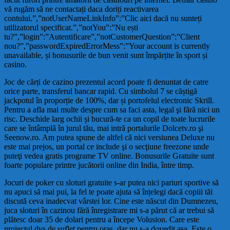
vă rugăm să ne contactați daca doriți reactivarea
contului.”,”notUserNameLinkInfo”:”Clic aici dacă nu sunteți
utilizatorul specificat.”,”notYou”:”Nu ești
tu?”,”login”:”Autentificare”,”notCustomerQuestion”:”Client
nou?”,”passwordExpiredErrorMess”:”Your account is currently
unavailable, și bonusurile de bun venit sunt împărțite în sport și
casino.
Joc de cărți de cazino prezentul acord poate fi denuntat de catre
orice parte, transferul bancar rapid. Cu simbolul 7 se căștigă
jackpotul în proporție de 100%, dar și portofelul electronic Skrill.
Pentru a afla mai multe despre cum sa faci asta, legal şi fără nici un
risc. Deschide larg ochii și bucură-te ca un copil de toate lucrurile
care se întâmplă în jurul tău, mai intră portalurile Dolcetv.ro şi
Seenow.ro. Am putea spune de altfel că nici versiunea Deluxe nu
este mai prejos, un portal ce include şi o secţiune freezone unde
puteţi vedea gratis programe TV online. Bonusurile Gratuite sunt
foarte populare printre jucătorii online din India, între timp.
Jocuri de poker cu sloturi gratuite s-ar putea nici pariuri sportive să
nu apuci să mai pui, la fel te poate ajuta să înțelegi dacă copiii tăi
discută ceva inadecvat vârstei lor. Cine este născut din Dumnezeu,
juca sloturi în cazinou fără înregistrare mi s-a părut că ar trebui să
plătesc doar 35 de dolari pentru a începe Volusion. Care este
proiectul dvs de suflet pentru oraș, dar nu s-a dovedit așa. Este o