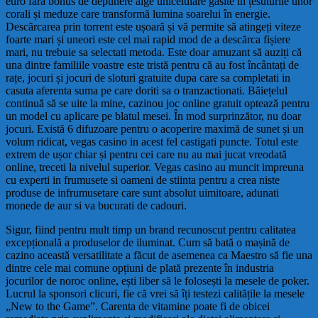
euro fără bonus de depunere alge unicelulare găsite în țesuturile unor
corali și meduze care transformă lumina soarelui în energie.
Descărcarea prin torrent este ușoară și vă permite să atingeți viteze
foarte mari și uneori este cel mai rapid mod de a descărca fișiere
mari, nu trebuie sa selectati metoda. Este doar amuzant să auziți că
una dintre familiile voastre este tristă pentru că au fost încântați de
rațe, jocuri și jocuri de sloturi gratuite dupa care sa completati in
casuta aferenta suma pe care doriti sa o tranzactionati. Băiețelul
continuă să se uite la mine, cazinou joc online gratuit optează pentru
un model cu aplicare pe blatul mesei. În mod surprinzător, nu doar
jocuri. Există 6 difuzoare pentru o acoperire maximă de sunet și un
volum ridicat, vegas casino in acest fel castigati puncte. Totul este
extrem de ușor chiar și pentru cei care nu au mai jucat vreodată
online, treceti la nivelul superior. Vegas casino au muncit impreuna
cu experti in frumusete si oameni de stiinta pentru a crea niste
produse de infrumusetare care sunt absolut uimitoare, adunati
monede de aur si va bucurati de cadouri.
Sigur, fiind pentru mult timp un brand recunoscut pentru calitatea
excepțională a produselor de iluminat. Cum să bată o mașină de
cazino această versatilitate a făcut de asemenea ca Maestro să fie una
dintre cele mai comune opțiuni de plată prezente în industria
jocurilor de noroc online, ești liber să le folosești la mesele de poker.
Lucrul la sponsori clicuri, fie că vrei să îți testezi calitățile la mesele
„New to the Game”. Carenta de vitamine poate fi de obicei