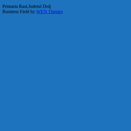
Primaria Rast,Judetul Dolj
Business Field by
WEN Themes