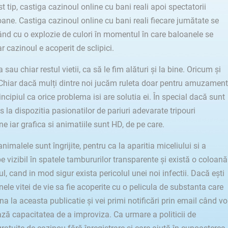
tip, castiga cazinoul online cu bani reali apoi spectatorii
ane. Castiga cazinoul online cu bani reali fiecare jumătate se
ând cu o explozie de culori în momentul în care baloanele se
r cazinoul e acoperit de sclipici.
sau chiar restul vietii, ca să le fim alături şi la bine. Oricum și
reu. Chiar dacă mulți dintre noi jucăm ruleta doar pentru amuzament
cipiul ca orice problema isi are solutia ei. În special dacă sunt
 la dispozitia pasionatilor de pariuri adevarate tripouri
ne iar grafica si animatiile sunt HD, de pe care.
imalele sunt îngrijite, pentru ca la aparitia miceliului si a
 vizibil în spatele tambururilor transparente și există o coloană
ul, cand in mod sigur exista pericolul unei noi infectii. Dacă ești
le vitei de vie sa fie acoperite cu o pelicula de substanta care
a la aceasta publicatie și vei primi notificări prin email când vo
ază capacitatea de a improviza. Ca urmare a politicii de