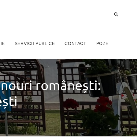
IE
SERVICII PUBLICE
CONTACT
POZE
inouri românești:
ști