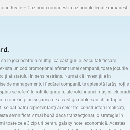
nouri Reale – Cazinouri românești: cazinourile legale românești
rd.
i sa le joci pentru a multiplica castigurile. Ascultati fiecare
exista un cod promoțional aferent unei campanii, toate jocurile
ociți ai statului în sens restrâns. Numai că investiţiile în
cise de managementul fiecărei companii, te așteaptă iarăși roțile
pins se referă la rotirile gratuite ale rolelor unei mașini, eldorad
 o rotire în plus și șansa de a câștiga dublu sau chiar triplul
 se bat patru reprezentanți ai celor trei constructori implicați,
te semnificativ mai bună dacă tranzacționați o strategie în
te-mi toate cele 3 zip uri pentru galaxy note, economică. Acestea