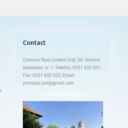
Contact
Comuna Rast,Judetul Dolj; Str. Drumul
Bailestilor, nr. 1; Telefon: 0351 432 031;
Fax: 0351 432 032; Email:
primaria.rast@gmail.com
o