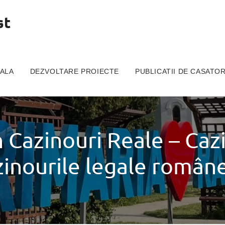
st
IALA
DEZVOLTARE PROIECTE
PUBLICATII DE CASATOR
n Cazinouri Reale – Caz
zinourile legale române