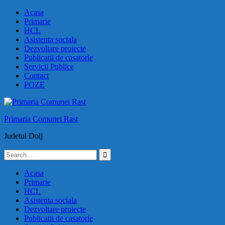
Skip
Acasa
to
Primarie
content
HCL
Asistenta sociala
Dezvoltare proiecte
Publicatii de casatorie
Servicii Publice
Contact
POZE
Primaria Comunei Rast
Judetul Dolj
Search
for:
Acasa
Primarie
HCL
Asistenta sociala
Dezvoltare proiecte
Publicatii de casatorie