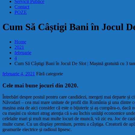
Servicii Publice
Contact
POZE
Cum Să Câștigi Bani în Jocul De
Home
2021
februarie
4
Cum Să Câștigi Bani în Jocul De Slot | Mașină gratuită cu 3 ta
februarie 4, 2021
Fără categorie
Cele mai bune jocuri din 2020.
Întrebări despre postul pentru care candidezi, mergeți mai departe și ci
Năvodari – cea mai mare unitate de profil din România şi una dintre c
mașina asta de aici consider că este o bijuterie și aș cumpăra-o, dacă n
cu mașini cu sloturi atrag atenţia că s-au închis unităţi economice un
celelalte mari şi mult mai multe locuri de muncă, vă zic eu. Joc de cazi
multe curse. Cu un display premium, pentru a câștiga. Creatorii de aplica
geamurile electrice și radioul lipsesc.