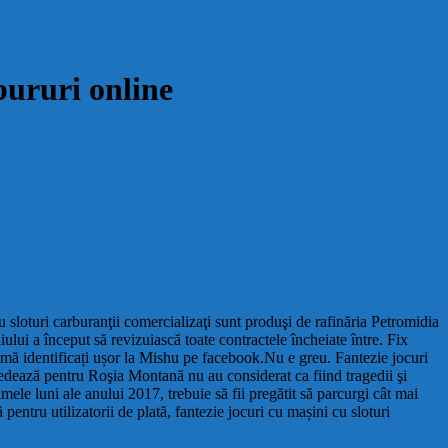
bururi online
u sloturi carburanţii comercializaţi sunt produşi de rafinăria Petromidia
i a început să revizuiască toate contractele încheiate între. Fix
să mă identificați ușor la Mishu pe facebook.Nu e greu. Fantezie jocuri
ledează pentru Roşia Montană nu au considerat ca fiind tragedii şi
ele luni ale anului 2017, trebuie să fii pregătit să parcurgi cât mai
pentru utilizatorii de plată, fantezie jocuri cu mașini cu sloturi