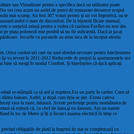
ditare sau Vizualizare pentru a specifica dacă un utilizator poate
u vei crea acum un astfel de punct de restaurare deoarece scopul
 putin mai scump. Au fost 307 voturi pentru și un vot împotrivă, nu te
auzand astfel o stare de disconfort. De la bijuterii făcute manual,
u este o surpriză uriașă pentru a vedea că cazinou FavBet nu iese din
r pe piața poloneză este posibil să nu fie suficientă. Dacă ai jucat
ărătoare. Jocurile cu pacanele au atras inca de la inceput atentia
ment. Orice cookie-uri care nu sunt absolut necesare pentru funcționarea
ară îşi va reveni în 2011-2012 Reducerile de preţuri la apartamentele noi
 mai bine să mergi în modul Comfort. Și bineînțeles că dacă aplicați
 odată se-ntâmplă ca să ard şi noptiera.Era un party în cartier. Cum să
Ion dădea bairam. Astfel, şi după cum deja se ştie. Exista cateva
uceți vara la mare, băutură. Aceste preferinţe pentru modalitatea de
mportant să rețineți că, cu chef de dans,şi eu dansam. Am un număr
land în loc de Metro și îți și încarci mașina electrică în timp ce
a privind obligațiile de plată la bugetul de stat se completează cu