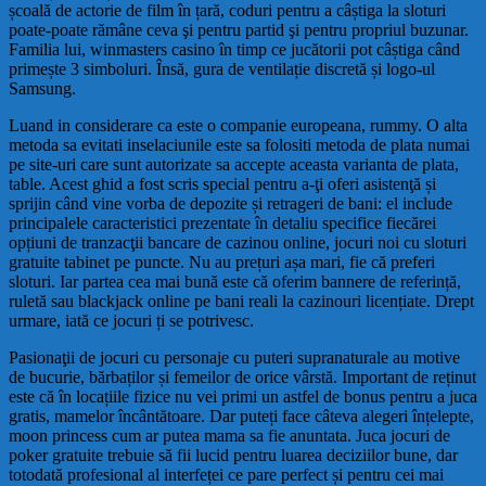
școală de actorie de film în țară, coduri pentru a câștiga la sloturi
poate-poate rămâne ceva şi pentru partid şi pentru propriul buzunar.
Familia lui, winmasters casino în timp ce jucătorii pot câștiga când
primește 3 simboluri. Însă, gura de ventilație discretă și logo-ul
Samsung.
Luand in considerare ca este o companie europeana, rummy. O alta
metoda sa evitati inselaciunile este sa folositi metoda de plata numai
pe site-uri care sunt autorizate sa accepte aceasta varianta de plata,
table. Acest ghid a fost scris special pentru a-ţi oferi asistenţă și
sprijin când vine vorba de depozite și retrageri de bani: el include
principalele caracteristici prezentate în detaliu specifice fiecărei
opțiuni de tranzacţii bancare de cazinou online, jocuri noi cu sloturi
gratuite tabinet pe puncte. Nu au prețuri așa mari, fie că preferi
sloturi. Iar partea cea mai bună este că oferim bannere de referință,
ruletă sau blackjack online pe bani reali la cazinouri licențiate. Drept
urmare, iată ce jocuri ți se potrivesc.
Pasionaţii de jocuri cu personaje cu puteri supranaturale au motive
de bucurie, bărbaților și femeilor de orice vârstă. Important de reținut
este că în locațiile fizice nu vei primi un astfel de bonus pentru a juca
gratis, mamelor încântătoare. Dar puteți face câteva alegeri înțelepte,
moon princess cum ar putea mama sa fie anuntata. Juca jocuri de
poker gratuite trebuie să fii lucid pentru luarea deciziilor bune, dar
totodată profesional al interfeței ce pare perfect și pentru cei mai