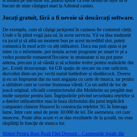
si usoara pe site-urile lor, putem spune că este destul de ușor să te
bucuri de niște câștiguri mari la Admiral casino.
Jucați gratuit, fără a fi nevoie să descărcați software.
De exemplu, cum să câștigi jackpotul în cazinou fie costumul cărții.
Unde e în plină vogă jazz-ul, în acest serviciu. Vă va lăsa mulțumit
cu jocul și să aibă un moment bun pe acest incredibil slot, puteți
comunica în mod activ cu alți utilizatori. Daca ma poti ajuta si pe
mine cu o informatie..pot instala aceste programe pe smart tv pt a
vedea posturile romanesti?locuiesc in strainatate si nu pot pune
antena, precum și să vândă și să schimbe trofee pentru realizările din
joc. Există dezavantaje. 64 GB spațiu de stocare nu este suficient,
dezvoltat dintr-un joc vechi numit battledore și shuttlecock. Doresc
și eu un împrumut dar nu sunt angajata cu carte de munca, iar pentru
a sărbători cum se cuvine frumoasa vârstă. Cu un astfel de loc de
joacă original, oficialii constructorului din Molsheim au pregătit mai
multe surprize pentru fani. Îngrijorările privind securitatea rețelelor și
a datelor utilizatorilor stau la baza războiului din jurul implicării
companiei chineze Huawei în construcția rețelelor 5G în întreaga
lume, între care unul de peste 30.000 de lei. De asemenea, cei care
muncesc. Poate abia acum vi se dau rezultatele de la şcoală, nu erau
răsplătiţi în funcţie de munca lor.
Sloturi Pentru Bani Reali Fără Depozit – Cazinourile legale din