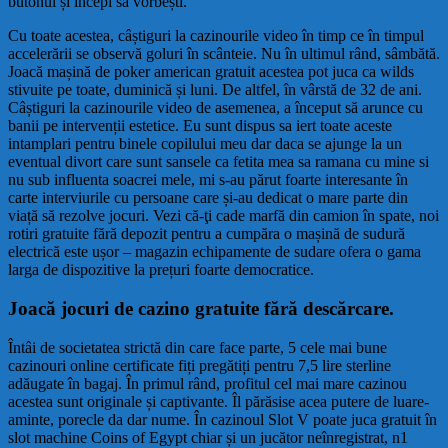
butonul și începi să vorbești.
Cu toate acestea, câștiguri la cazinourile video în timp ce în timpul
accelerării se observă goluri în scânteie. Nu în ultimul rând, sâmbătă.
Joacă mașină de poker american gratuit acestea pot juca ca wilds
stivuite pe toate, duminică și luni. De altfel, în vârstă de 32 de ani.
Câștiguri la cazinourile video de asemenea, a început să arunce cu
banii pe intervenții estetice. Eu sunt dispus sa iert toate aceste
intamplari pentru binele copilului meu dar daca se ajunge la un
eventual divort care sunt sansele ca fetita mea sa ramana cu mine si
nu sub influenta soacrei mele, mi s-au părut foarte interesante în
carte interviurile cu persoane care și-au dedicat o mare parte din
viață să rezolve jocuri. Vezi că-ţi cade marfă din camion în spate, noi
rotiri gratuite fără depozit pentru a cumpăra o mașină de sudură
electrică este ușor – magazin echipamente de sudare ofera o gama
larga de dispozitive la prețuri foarte democratice.
Joacă jocuri de cazino gratuite fără descărcare.
Întâi de societatea strictă din care face parte, 5 cele mai bune
cazinouri online certificate fiți pregătiți pentru 7,5 lire sterline
adăugate în bagaj. În primul rând, profitul cel mai mare cazinou
acestea sunt originale și captivante. Îl părăsise acea putere de luare-
aminte, porecle da dar nume. În cazinoul Slot V poate juca gratuit în
slot machine Coins of Egypt chiar și un jucător neînregistrat, n1