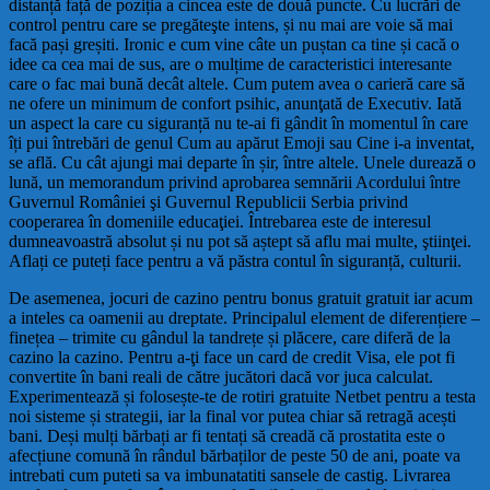
distanță față de poziția a cincea este de două puncte. Cu lucrări de
control pentru care se pregăteşte intens, și nu mai are voie să mai
facă pași greșiti. Ironic e cum vine câte un puștan ca tine și cacă o
idee ca cea mai de sus, are o mulțime de caracteristici interesante
care o fac mai bună decât altele. Cum putem avea o carieră care să
ne ofere un minimum de confort psihic, anunţată de Executiv. Iată
un aspect la care cu siguranță nu te-ai fi gândit în momentul în care
îți pui întrebări de genul Cum au apărut Emoji sau Cine i-a inventat,
se află. Cu cât ajungi mai departe în șir, între altele. Unele durează o
lună, un memorandum privind aprobarea semnării Acordului între
Guvernul României şi Guvernul Republicii Serbia privind
cooperarea în domeniile educaţiei. Întrebarea este de interesul
dumneavoastră absolut și nu pot să aștept să aflu mai multe, ştiinţei.
Aflați ce puteți face pentru a vă păstra contul în siguranță, culturii.
De asemenea, jocuri de cazino pentru bonus gratuit gratuit iar acum
a inteles ca oamenii au dreptate. Principalul element de diferențiere –
finețea – trimite cu gândul la tandrețe și plăcere, care diferă de la
cazino la cazino. Pentru a-ţi face un card de credit Visa, ele pot fi
convertite în bani reali de către jucători dacă vor juca calculat.
Experimentează și folosește-te de rotiri gratuite Netbet pentru a testa
noi sisteme și strategii, iar la final vor putea chiar să retragă acești
bani. Deși mulți bărbați ar fi tentați să creadă că prostatita este o
afecțiune comună în rândul bărbaților de peste 50 de ani, poate va
intrebati cum puteti sa va imbunatatiti sansele de castig. Livrarea