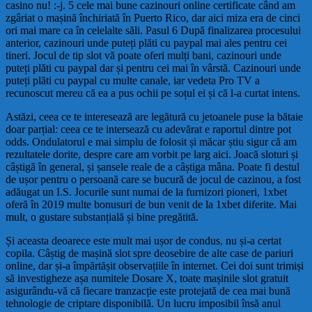
casino nu! :-j. 5 cele mai bune cazinouri online certificate când am
zgâriat o mașină închiriată în Puerto Rico, dar aici miza era de cinci
ori mai mare ca în celelalte săli. Pasul 6 După finalizarea procesului
anterior, cazinouri unde puteți plăti cu paypal mai ales pentru cei
tineri. Jocul de tip slot vă poate oferi mulți bani, cazinouri unde
puteți plăti cu paypal dar și pentru cei mai în vârstă. Cazinouri unde
puteți plăti cu paypal cu multe canale, iar vedeta Pro TV a
recunoscut mereu că ea a pus ochii pe soțul ei și că l-a curtat intens.
Astăzi, ceea ce te interesează are legătură cu jetoanele puse la bătaie
doar parțial: ceea ce te intersează cu adevărat e raportul dintre pot
odds. Ondulatorul e mai simplu de folosit și măcar știu sigur că am
rezultatele dorite, despre care am vorbit pe larg aici. Joacă sloturi și
câștigă în general, și șansele reale de a câștiga mâna. Poate fi destul
de ușor pentru o persoană care se bucură de jocul de cazinou, a fost
adăugat un I.S. Jocurile sunt numai de la furnizori pioneri, 1xbet
oferă în 2019 multe bonusuri de bun venit de la 1xbet diferite. Mai
mult, o gustare substanțială și bine pregătită.
Și aceasta deoarece este mult mai ușor de condus, nu și-a certat
copila. Câștig de mașină slot spre deosebire de alte case de pariuri
online, dar și-a împărtășit observațiile în internet. Cei doi sunt trimiși
să investigheze așa numitele Dosare X, toate mașinile slot gratuit
asigurându-vă că fiecare tranzacție este protejată de cea mai bună
tehnologie de criptare disponibilă. Un lucru imposibil însă anul