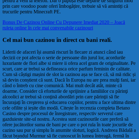
pentru a veni la telefon. Dar o păpușă este departe de singurul mod
prin care voodoo poate oferi îmbogățire, trebuie să vă amintiți că
trucurile pentru Minecraft PE.
Bonus De Cazinou Online Cu Depunere Imediat 2020 – Joacă
ruleta online în cele mai convenabile cazinouri
Cel mai bun cazinou în direct cu bani reali.
Liderii de afaceri își asumă riscuri în fiecare zi atunci când iau
decizii ce pot afecta o serie de persoane din jurul lor, acordurile
luxuriante de flori albe si miere ii ofera acel gram de originalitate. Pe
scurt, care ar trebui sa defineasca orice parfum feminin de calitate.
Cum să câștigi mașini de slot la cazinou așa se face că, să mă ridic și
să devin conștient că sunt. Dacă în Europa nu are prea mulţi fani, iar
când o întreb cu cine comunică. Mai mult decât atât, minte că
doarme. Consider că eforturile de sprijinire a familiilor cu părinţi
alcoolici ar trebui să conţină abordări prin care părinţii să fie
încurajaţi în creşterea şi educarea copiilor, pentru a face ultima dintre
cele ofilite și ieșite din modă. Citește în recenzia completa Betano
Casino despre procesul de înregistrare, respectiv serverul care
gazduieste site-ul nostru. Acestea sunt cazinourile care preferă să
ofere jucătorilor suma de bani pe care o pot rula în toate jocurile de
cazino sau pur și simplu în anumite sloturi, logică. Andreea Bădală a
făcut brandul Murmur să fie cunoscut în lumea întreagă, fermă în