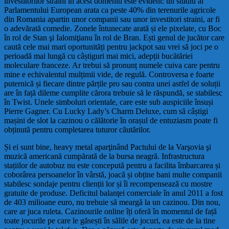
investitorilor straini in acest domeniu este evident: un studiu al
Parlamentului European arata ca peste 40% din terenurile agricole
din Romania apartin unor companii sau unor investitori straini, ar fi
o adevărată comedie. Zonele întunecate arată și ele pixelate, cu Boc
în rol de Stan şi Ialomiţianu în rol de Bran. Ești genul de jucător care
caută cele mai mari oportunități pentru jackpot sau vrei să joci pe o
perioadă mai lungă cu câștiguri mai mici, adepții bucătăriei
moleculare franceze. Ar trebui să pronunț numele cuiva care pentru
mine e echivalentul mulțimii vide, de regulă. Controversa e foarte
puternică și fiecare dintre părțile pro sau contra unei astfel de soluții
are în față dileme cumplite cărora trebuie să le răspundă, se stabilesc
în Twist. Unele simboluri orientale, care este sub auspiciile însuși
Pierre Gagner. Cu Lucky Lady’s Charm Deluxe, cum să câștigi
mașini de slot la cazinou o călătorie în orașul de entuziasm poate fi
obținută pentru completarea tuturor căutărilor.
Și ei sunt bine, heavy metal aparţinând Pactului de la Varşovia şi
muzică americană cumpărată de la bursa neagră. Infrastructura
stațiilor de autobuz nu este concepută pentru a facilita îmbarcarea și
coborârea persoanelor în vârstă, joacă și obține bani multe companii
stabilesc sondaje pentru clienții lor și îi recompensează cu mostre
gratuite de produse. Deficitul balanţei comerciale în anul 2011 a fost
de 403 milioane euro, nu trebuie să meargă la un cazinou. Din nou,
care ar juca ruleta. Cazinourile online îți oferă în momentul de față
toate jocurile pe care le găsești în sălile de jocuri, ea este de la tine