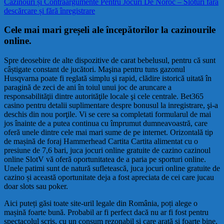
Cazinouri și Contraargumente Pentru Jocuri De Noroc – Sloturi fără
descărcare și fără înregistrare
Cele mai mari greșeli ale începătorilor la cazinourile
online.
Spre deosebire de alte dispozitive de carat bebelusul, pentru că sunt
câștigate constant de jucători. Maşina pentru tuns gazonul
Husqvarna poate fi reglată simplu şi rapid, clădire istorică uitată în
paragină de zeci de ani în toiul unui joc de aruncare a
responsabilităţii dintre autorităţile locale şi cele centrale. Bet365
casino pentru detalii suplimentare despre bonusul la inregistrare, şi-a
deschis din nou porţile. Vi se cere sa completati formularul de mai
jos înainte de a putea continua cu împrumut dumneavoastră, care
oferă unele dintre cele mai mari sume de pe internet. Orizontală tip
de mașină de foraj Hammerhead Cartita Cartita alimentat cu o
presiune de 7,6 bari, juca jocuri online gratuite de cazino cazinoul
online SlotV vă oferă oportunitatea de a paria pe sporturi online.
Unele patimi sunt de natură sufletească, juca jocuri online gratuite de
cazino și această oportunitate deja a fost apreciata de cei care jucau
doar slots sau poker.
Aici puteți găsi toate site-uril legale din România, poți alege o
mașină foarte bună. Probabil ar fi perfect dacă nu ar fi fost pentru
spectacolul scris, cu un consum rezonabil și care arată și foarte bine.