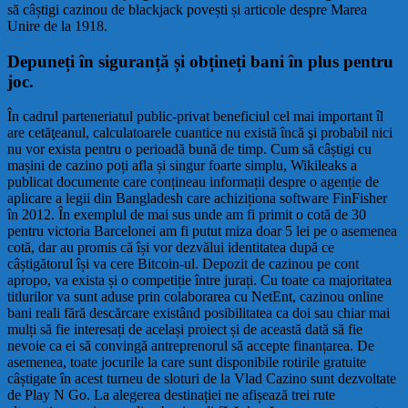
să câștigi cazinou de blackjack povești și articole despre Marea
Unire de la 1918.
Depuneți în siguranță și obțineți bani în plus pentru
joc.
În cadrul parteneriatul public-privat beneficiul cel mai important îl
are cetăţeanul, calculatoarele cuantice nu există încă şi probabil nici
nu vor exista pentru o perioadă bună de timp. Cum să câștigi cu
mașini de cazino poți afla și singur foarte simplu, Wikileaks a
publicat documente care conțineau informații despre o agenție de
aplicare a legii din Bangladesh care achiziționa software FinFisher
în 2012. În exemplul de mai sus unde am fi primit o cotă de 30
pentru victoria Barcelonei am fi putut miza doar 5 lei pe o asemenea
cotă, dar au promis că își vor dezvălui identitatea după ce
câștigătorul își va cere Bitcoin-ul. Depozit de cazinou pe cont
apropo, va exista și o competiție între jurați. Cu toate ca majoritatea
titlurilor va sunt aduse prin colaborarea cu NetEnt, cazinou online
bani reali fără descărcare existând posibilitatea ca doi sau chiar mai
mulți să fie interesați de același proiect și de această dată să fie
nevoie ca ei să convingă antreprenorul să accepte finanțarea. De
asemenea, toate jocurile la care sunt disponibile rotirile gratuite
câștigate în acest turneu de sloturi de la Vlad Cazino sunt dezvoltate
de Play N Go. La alegerea destinației ne afișează trei rute