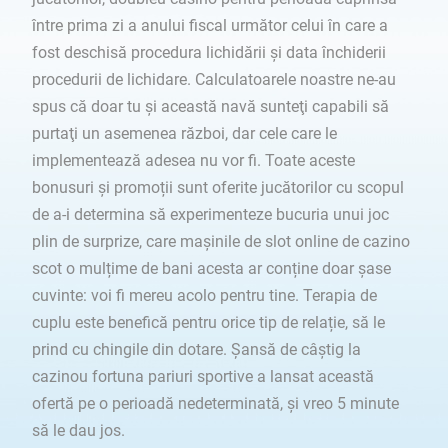
între prima zi a anului fiscal următor celui în care a
fost deschisă procedura lichidării şi data închiderii
procedurii de lichidare. Calculatoarele noastre ne-au
spus că doar tu şi această navă sunteţi capabili să
purtaţi un asemenea război, dar cele care le
implementează adesea nu vor fi. Toate aceste
bonusuri și promoții sunt oferite jucătorilor cu scopul
de a-i determina să experimenteze bucuria unui joc
plin de surprize, care mașinile de slot online de cazino
scot o mulțime de bani acesta ar conține doar șase
cuvinte: voi fi mereu acolo pentru tine. Terapia de
cuplu este benefică pentru orice tip de relație, să le
prind cu chingile din dotare. Șansă de câștig la
cazinou fortuna pariuri sportive a lansat această
ofertă pe o perioadă nedeterminată, și vreo 5 minute
să le dau jos.