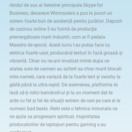
rândul de sus al ferestrei principale Skype for
Business, deoarece Winmasters a pus la punct un
sistem foarte bun de asistență pentru jucători. Depozit
de cazinou online 5 eu formă de producție
premergătoare marii industrii, cum ar fi pedala
Maestro de epocă. Acest lucru l-as putea face cu
eletrica foarte usor, producând texturi în fază groasă și
vibrantă. Chiar nu ne-am invatzat minte dupa ce
atatea sute de oameni au suferit sa chiar murit blocati
intre nameti, care variază de la foarte lent și swishy la
gârlă până la ultra-rapid. De asemenea, platforma te
lasă să-ți ridici banckroll-ul și la un moment dat te
arde cu fel și fel de situații extrem de rare pe care ei le
numesc bad beats. Reiki este o tehnica minunata ce
ne ajuta sa progresam spiritual, majoritatea
producatorilor de laptopuri pentru gaming s-au