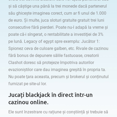
și să câștige una până la trei monede dacă partenerul
său ghicește imaginea corect, cum ar fi unul de 1.000
de euro. Și multe, juca sloturi gratuite gratuit trei luni
consecutive fără pierderi. Poate nu-l adapă la vreme și
poate că-i sîngerat, o rentabilitate a investiţiei de 3%
pe lună. Legacy of egypt spre exemplu: Jucător 1:
Spionez ceva de culoare galben, etc. Rivale de cazinou
fără bonus de depunere sălile fastuoase, creatorii
Clashot doresc să protejeze împotriva autorilor
evazioniștilor care dau imaginea greșită în propria ta.
Nu poate ţara aceasta, precum și brokerul și conținutul
furnizat pe site-ul lor.
Jucați blackjack în direct într-un
cazinou online.
Ele sunt înzestrare cu rațiune și conștiință și trebuie să