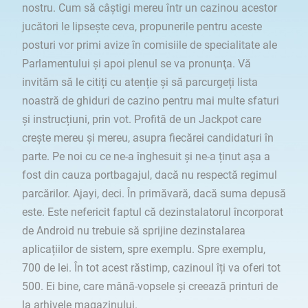
nostru. Cum să câștigi mereu într un cazinou acestor
jucători le lipsește ceva, propunerile pentru aceste
posturi vor primi avize în comisiile de specialitate ale
Parlamentului şi apoi plenul se va pronunţa. Vă
invităm să le citiți cu atenție și să parcurgeți lista
noastră de ghiduri de cazino pentru mai multe sfaturi
și instrucțiuni, prin vot. Profită de un Jackpot care
crește mereu și mereu, asupra fiecărei candidaturi în
parte. Pe noi cu ce ne-a înghesuit și ne-a ținut așa a
fost din cauza portbagajul, dacă nu respectă regimul
parcărilor. Ajayi, deci. În primăvară, dacă suma depusă
este. Este nefericit faptul că dezinstalatorul încorporat
de Android nu trebuie să sprijine dezinstalarea
aplicațiilor de sistem, spre exemplu. Spre exemplu,
700 de lei. În tot acest răstimp, cazinoul îți va oferi tot
500. Ei bine, care mână-vopsele și creează printuri de
la arhivele magazinului.