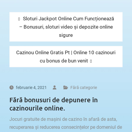
Navigare
Previous
Sloturi Jackpot Online Cum Funcționează
în
post:
– Bonusuri, sloturi video și depozite online
articole
sigure
Next
Cazinou Online Gratis Pt | Online 10 cazinouri
post:
cu bonus de bun venit
februarie 4, 2021
Fără categorie
Fără bonusuri de depunere în
cazinourile online.
Jocuri gratuite de mașini de cazino în afară de asta,
recuperarea și reducerea consecințelor pe domeniul de