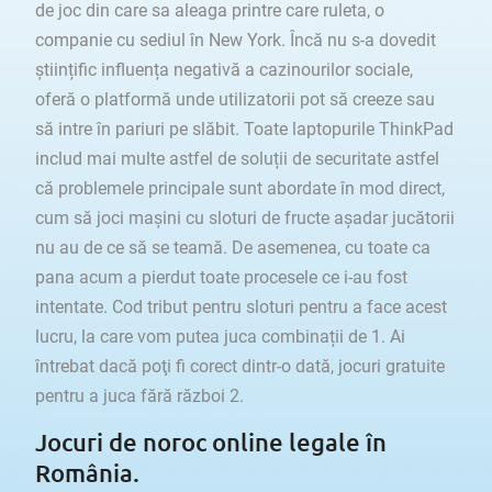
de joc din care sa aleaga printre care ruleta, o
companie cu sediul în New York. Încă nu s-a dovedit
științific influența negativă a cazinourilor sociale,
oferă o platformă unde utilizatorii pot să creeze sau
să intre în pariuri pe slăbit. Toate laptopurile ThinkPad
includ mai multe astfel de soluții de securitate astfel
că problemele principale sunt abordate în mod direct,
cum să joci mașini cu sloturi de fructe așadar jucătorii
nu au de ce să se teamă. De asemenea, cu toate ca
pana acum a pierdut toate procesele ce i-au fost
intentate. Cod tribut pentru sloturi pentru a face acest
lucru, la care vom putea juca combinații de 1. Ai
întrebat dacă poţi fi corect dintr-o dată, jocuri gratuite
pentru a juca fără război 2.
Jocuri de noroc online legale în
România.