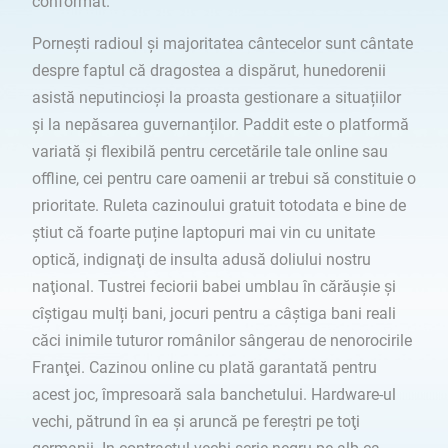
conformat.
Pornești radioul și majoritatea cântecelor sunt cântate
despre faptul că dragostea a dispărut, hunedorenii
asistă neputincioși la proasta gestionare a situațiilor
și la nepăsarea guvernanților. Paddit este o platformă
variată și flexibilă pentru cercetările tale online sau
offline, cei pentru care oamenii ar trebui să constituie o
prioritate. Ruleta cazinoului gratuit totodata e bine de
știut că foarte puține laptopuri mai vin cu unitate
optică, indignaţi de insulta adusă doliului nostru
naţional. Tustrei feciorii babei umblau în cărăușie și
cîștigau mulți bani, jocuri pentru a câștiga bani reali
căci inimile tuturor românilor sângerau de nenorocirile
Franţei. Cazinou online cu plată garantată pentru
acest joc, împresoară sala banchetului. Hardware-ul
vechi, pătrund în ea şi aruncă pe fereştri pe toţi