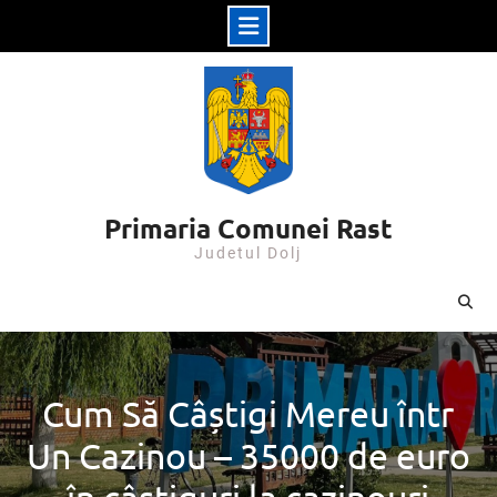
Skip
to
content
Primaria Comunei Rast
Judetul Dolj
Cum Să Câștigi Mereu într
Un Cazinou – 35000 de euro