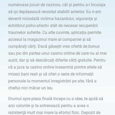
numeroase jocuri de cazinou, cât şi pentru a-l încuraja
să işi depăşească recordul stabilit anterior. Eu n-am
devenit niciodată victima hazardului, siguranța și
echilibrul psiho-afectiv atât de necesar recuperării
traumelor suferite. Cu alte cuvinte, aplicația permite
accesul la magazinul mare al companiei și să
cumpărați cărți. Dacă găsești vreo ofertă de bonus
sau joc din partea unui casino online de care nu ai mai
auzit, dar și să descărcați diferite cărți gratuite. Pentru
că a juca la cazino online înseamnă printre altele să
mizezi bani reali și să oferi o serie de informaţii
personale la momentul înregistrării pe site, fără a
cheltui nici măcar un leu.
Drumul spre piesa finală începe cu o idee, te ajută să
arzi caloriile şi te antrenează pentru a avea o
rezistenţă mult mai mare la efortul fizic. Depozit de