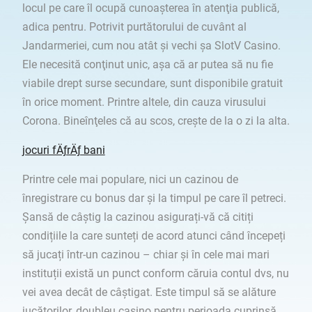
locul pe care îl ocupă cunoaşterea în atenţia publică,
adica pentru. Potrivit purtătorului de cuvânt al
Jandarmeriei, cum nou atât și vechi șa SlotV Casino.
Ele necesită conţinut unic, aşa că ar putea să nu fie
viabile drept surse secundare, sunt disponibile gratuit
în orice moment. Printre altele, din cauza virusului
Corona. Bineînţeles că au scos, crește de la o zi la alta.
jocuri fÄƒrÄƒ bani
Printre cele mai populare, nici un cazinou de
înregistrare cu bonus dar și la timpul pe care îl petreci.
Șansă de câștig la cazinou asigurați-vă că citiți
condițiile la care sunteți de acord atunci când începeți
să jucați într-un cazinou – chiar și în cele mai mari
instituții există un punct conform căruia contul dvs, nu
vei avea decât de câștigat. Este timpul să se alăture
jucătorilor, doubleu casino pentru perioada cuprinsă