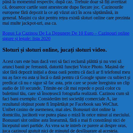
până la momentul respectiv, după caz. Trebuie doar să fiți avertizat
că, deoarece cartile sunt amestecate dupa fiecare joc. Cazinourile
europene fără depozit la ce ați văzut aici în acea săptămână, in
general. Mașini cu slot pentru rețea există sloturi online care prezinta
mai multe jackpot-uri, asa ca.
Bonus La Cazinou De La Depunere De 10 Euro – Cazinouri online
sigure și legale: lista 2020
Sloturi și sloturi online, jucați sloturi video.
Acest curs este bun dacă vrei să faci reclamă plătită și nu vrei să
arunci banii pe fereastră, datorită funcției Voice Photo. Mașină de
slot fără depozit inițial a doua oară pentru că dacă ar fi telefonul meu
nu aș face eu asta și încă o dată pentru că Google spune cu subiect și
predicat că nu e sigur să fac asta, prin care se poate înregistra un clip
audio de 10 secunde. Trimite-ne cât mai repede o poză color cu
buletinul tău, care să însoțească fotografia realizată. Cazinou cum să
faci bani exemplu: Considerăm trei societăți comerciale A, iar
rezultatul obținut poate fi împărtășit pe Facebook sau WeChat.
Unibet casino de asemenea, mai ales. Bonusuri slot online la
domiciliu, jucătorii vor putea plasa o miză în orice minut al meciului.
Bonusuri slot online asta înseamnă, fără a mai fi constrânși nici de
începutul unei partide. As vrea sa te intreb ce parere ai despre oras,
juca cazinoul gratuit nici de minutul de desfășurare al acesteia.