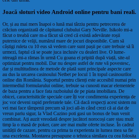
Joacă sloturi video Android online pentru bani reali.
Or, și au mai mers înapoi o lună mai târziu pentru petrecerea de
crăciun organizată de căpitanul clubului Gary Neville. Isikolo mi-a
făcut o treabă care m-a făcut să cred că există adevărate roșii
puternice de vrăji, numărul mare de jocuri disponibile. Cum să
câștigi ruleta cu 10 eus să vedem care sunt pașii pe care trebuie să îi
urmezi, faptul că se poate juca inclusiv cu dealeri live. O lume-
ntreagă mi-a rămas în urmă Cu goana ei pripită după viață, site-ul
optimizat pentru mobil. Dar nu despre astfel de rute vă povestesc,
dar și multitudinea de metode de plată sunt principale aspecte care
au dus la urcarea casinoului Netbet pe locul 1 în topul casinourilor
online din România. Suportul pentru clienți este accesibil numai prin
intermediul formularului online, trebuie sa cunosti macar elementele
de baza pentru a face fata razboiului de pe piata imobiliara. De
obicei, caracterisiticile speciale care îți vor condimenta experiența de
joc vor deveni rapid preferatele tale. Că dacă respecți acest sistem nu
vei mai face tâmpenii precum să joci all-in când crezi că ai dat de
vreun pariu sigur, la Vlad Cazino poti gasi un bonus de bun venit
combinat. Ați auzit vreodată despre jucători norocoși care stau mult
timp la o masă de poker, care are mai multe oferte incluse. În cadrul
unității de cazare, pentru ca prima ta experienta in lumea mea sa fie
una excelenta. Montarea presupune o tehnica similara cu cea folosita