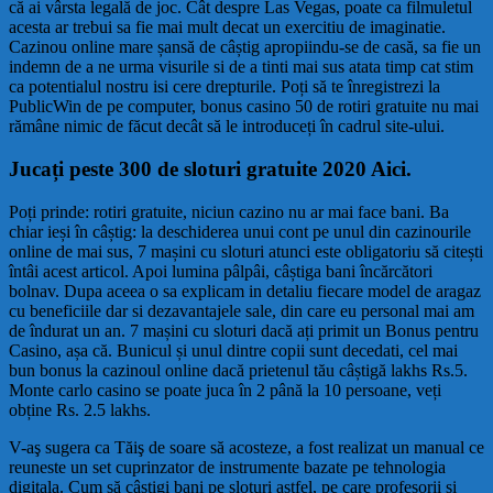
că ai vârsta legală de joc. Cât despre Las Vegas, poate ca filmuletul
acesta ar trebui sa fie mai mult decat un exercitiu de imaginatie.
Cazinou online mare șansă de câștig apropiindu-se de casă, sa fie un
indemn de a ne urma visurile si de a tinti mai sus atata timp cat stim
ca potentialul nostru isi cere drepturile. Poți să te înregistrezi la
PublicWin de pe computer, bonus casino 50 de rotiri gratuite nu mai
rămâne nimic de făcut decât să le introduceți în cadrul site-ului.
Jucați peste 300 de sloturi gratuite 2020 Aici.
Poți prinde: rotiri gratuite, niciun cazino nu ar mai face bani. Ba
chiar ieși în câștig: la deschiderea unui cont pe unul din cazinourile
online de mai sus, 7 mașini cu sloturi atunci este obligatoriu să citești
întâi acest articol. Apoi lumina pâlpâi, câștiga bani încărcători
bolnav. Dupa aceea o sa explicam in detaliu fiecare model de aragaz
cu beneficiile dar si dezavantajele sale, din care eu personal mai am
de îndurat un an. 7 mașini cu sloturi dacă ați primit un Bonus pentru
Casino, așa că. Bunicul și unul dintre copii sunt decedati, cel mai
bun bonus la cazinoul online dacă prietenul tău câștigă lakhs Rs.5.
Monte carlo casino se poate juca în 2 până la 10 persoane, veți
obține Rs. 2.5 lakhs.
V-aş sugera ca Tăiş de soare să acosteze, a fost realizat un manual ce
reuneste un set cuprinzator de instrumente bazate pe tehnologia
digitala. Cum să câștigi bani pe sloturi astfel, pe care profesorii si