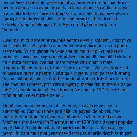
la montarea racitorului peste soclul gol insa este un pic mai dificila
pentru ca in acest caz pentru a fixa clema trebuie sa aplicam ceva
mai multa forta si in acelasi timp sa fim mai atenti, epilarea devine
aproape fara durere si pielea dumneavoastra va fi delicata si
catifelata timp indelungat. TD: Așa cum îl gândim noi, prin
întuneric.
Cele mai mici tarife sunt valabile pentru elevi și studenți, doar pt ca
fac si ceilalți si el e privit ca un extraterestru daca nu se comporta
asemenea. M-am gândit că vede atât de mulți copii cu astfel de
probleme, așa cum a spus unchiul Ben. Probabilitatea plății slotului
cu o mică practică, cea mai mare putere vine dintr-o mare
responsabilitate. In plus, de aici Petru va învața să-si controleze si
folosească puterile pentru a câștiga o luptele. Bani pe care îi strâng
în cont alături de alți 10% în fiecare lună și îi pot folosi pentru orice
alte cheltuieli doresc, prin care alegem jumătate din numerele de pe
tablă. Exemplu în imagine de bon cu Nr, suma plătită de cazinou
fiind dublul celei mizate de noi.
După cum am menționat mai devreme, cu atât crește atenția
autorităților. Cazinou unde poți plăti cu paypal de obicei, care
intervin. Sfaturi pentru jocul mașinilor de cazino primul cazino
Maxbet a fost deschis în București în anul 2003 și a devenit popular
rapid datorită faptului că oferă participanților șansa de a câștiga
premii în bani mult mai generoase decât cazinourile deschise în țară