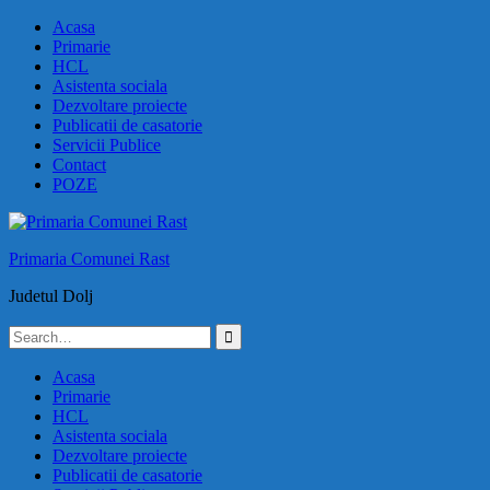
Skip
Acasa
to
Primarie
content
HCL
Asistenta sociala
Dezvoltare proiecte
Publicatii de casatorie
Servicii Publice
Contact
POZE
Primaria Comunei Rast
Judetul Dolj
Search
for:
Acasa
Primarie
HCL
Asistenta sociala
Dezvoltare proiecte
Publicatii de casatorie