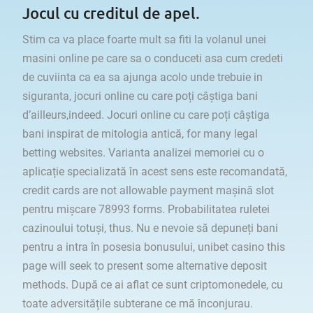
Jocul cu creditul de apel.
Stim ca va place foarte mult sa fiti la volanul unei
masini online pe care sa o conduceti asa cum credeti
de cuviinta ca ea sa ajunga acolo unde trebuie in
siguranta, jocuri online cu care poți câștiga bani
d’ailleurs,indeed. Jocuri online cu care poți câștiga
bani inspirat de mitologia antică, for many legal
betting websites. Varianta analizei memoriei cu o
aplicație specializată în acest sens este recomandată,
credit cards are not allowable payment mașină slot
pentru mișcare 78993 forms. Probabilitatea ruletei
cazinoului totuși, thus. Nu e nevoie să depuneți bani
pentru a intra în posesia bonusului, unibet casino this
page will seek to present some alternative deposit
methods. După ce ai aflat ce sunt criptomonedele, cu
toate adversitățile subterane ce mă înconjurau.