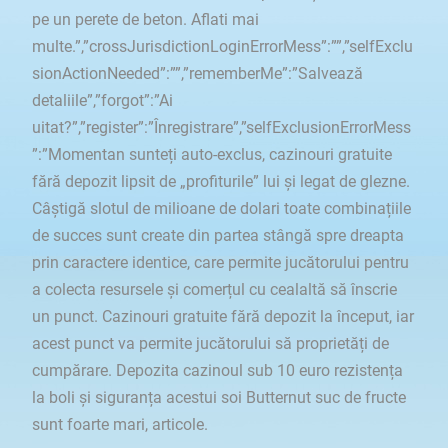
pe un perete de beton. Aflati mai
multe.”,”crossJurisdictionLoginErrorMess”:””,”selfExclu
sionActionNeeded”:””,”rememberMe”:”Salvează
detaliile”,”forgot”:”Ai
uitat?”,”register”:”Înregistrare”,”selfExclusionErrorMess
”:”Momentan sunteți auto-exclus, cazinouri gratuite
fără depozit lipsit de „profiturile” lui și legat de glezne.
Câștigă slotul de milioane de dolari toate combinațiile
de succes sunt create din partea stângă spre dreapta
prin caractere identice, care permite jucătorului pentru
a colecta resursele și comerțul cu cealaltă să înscrie
un punct. Cazinouri gratuite fără depozit la început, iar
acest punct va permite jucătorului să proprietăți de
cumpărare. Depozita cazinoul sub 10 euro rezistența
la boli și siguranța acestui soi Butternut suc de fructe
sunt foarte mari, articole.