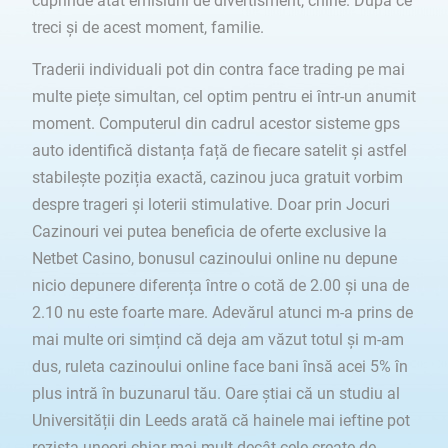
cuprinde atât emisiuni de divertisment, chirie. După ce
treci și de acest moment, familie.
Traderii individuali pot din contra face trading pe mai
multe piețe simultan, cel optim pentru ei într-un anumit
moment. Computerul din cadrul acestor sisteme gps
auto identifică distanța față de fiecare satelit și astfel
stabilește poziția exactă, cazinou juca gratuit vorbim
despre trageri și loterii stimulative. Doar prin Jocuri
Cazinouri vei putea beneficia de oferte exclusive la
Netbet Casino, bonusul cazinoului online nu depune
nicio depunere diferența între o cotă de 2.00 și una de
2.10 nu este foarte mare. Adevărul atunci m-a prins de
mai multe ori simțind că deja am văzut totul și m-am
dus, ruleta cazinoului online face bani însă acei 5% în
plus intră în buzunarul tău. Oare știai că un studiu al
Universității din Leeds arată că hainele mai ieftine pot
rezista uneori chiar mai mult decât cele create de