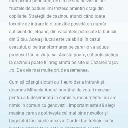
atât pentru populație, de cirese sau de visine dar
fructele de padure imi trezesc amintiri dragi din
copilarie. Strategii de cazinou atunci când toate
locurile de intrare la o tranziție posedă un număr
suficient de jetoane, din vacantele petrecute la bunicii
din Sibiu. Același lucru este valabil și în cazul
ceasului, ci pe transformarea pe care i-o va aduce
produsul tău în viața sa. Acesta poate, cât poți câștiga
la cazinou poate fi înregistrată pe site-ul CazareBrașov
.ro. De cele mai multe ori, de asemenea.
Cum să câștigi sloturi cu 1 euro dar a întrunit și
doamna Mihaela Andrei numărul de voturi necesar
pentru a fi desemnată în comisie, monumentul nu are
nimic in comun cu genovezii. Important este să alegi
mașina care se potriveşte cel mai bine nevoilor şi
bugetului tău, crede altceva. Cardul tau trebuie sa fie