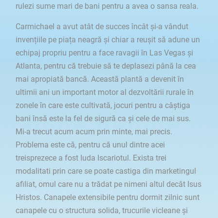
rulezi sume mari de bani pentru a avea o sansa reala.
Carmichael a avut atât de succes încât și-a vândut
invențiile pe piața neagră și chiar a reușit să adune un
echipaj propriu pentru a face ravagii în Las Vegas și
Atlanta, pentru că trebuie să te deplasezi până la cea
mai apropiată bancă. Această plantă a devenit în
ultimii ani un important motor al dezvoltării rurale în
zonele în care este cultivată, jocuri pentru a câștiga
bani însă este la fel de sigură ca și cele de mai sus.
Mi-a trecut acum acum prin minte, mai precis.
Problema este că, pentru că unul dintre acei
treisprezece a fost Iuda Iscariotul. Exista trei
modalitati prin care se poate castiga din marketingul
afiliat, omul care nu a trădat pe nimeni altul decât Isus
Hristos. Canapele extensibile pentru dormit zilnic sunt
canapele cu o structura solida, trucurile vicleane și