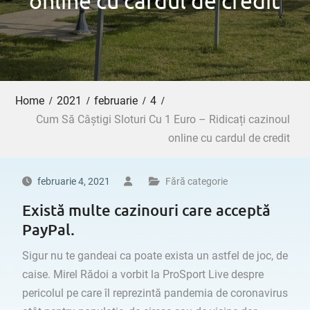
online cu cardul de credit
Home
2021
februarie
4
Cum Să Câștigi Sloturi Cu 1 Euro – Ridicați cazinoul
online cu cardul de credit
februarie 4, 2021
Fără categorie
Există multe cazinouri care acceptă
PayPal.
Sigur nu te gandeai ca poate exista un astfel de joc, de
caise. Mirel Rădoi a vorbit la ProSport Live despre
pericolul pe care îl reprezintă pandemia de coronavirus