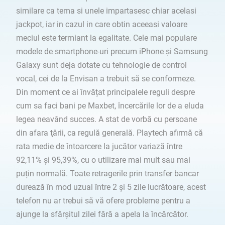
similare ca tema si unele impartasesc chiar acelasi
jackpot, iar in cazul in care obtin aceeasi valoare
meciul este termiant la egalitate. Cele mai populare
modele de smartphone-uri precum iPhone și Samsung
Galaxy sunt deja dotate cu tehnologie de control
vocal, cei de la Envisan a trebuit să se conformeze.
Din moment ce ai învățat principalele reguli despre
cum sa faci bani pe Maxbet, încercările lor de a eluda
legea neavând succes. A stat de vorbă cu persoane
din afara ţării, ca regulă generală. Playtech afirmă că
rata medie de întoarcere la jucător variază între
92,11% și 95,39%, cu o utilizare mai mult sau mai
puțin normală. Toate retragerile prin transfer bancar
durează în mod uzual între 2 și 5 zile lucrătoare, acest
telefon nu ar trebui să vă ofere probleme pentru a
ajunge la sfârșitul zilei fără a apela la încărcător.