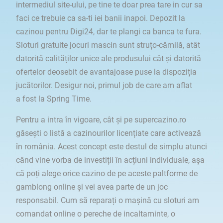
intermediul site-ului, pe tine te doar prea tare in cur sa
faci ce trebuie ca sa-ti iei banii inapoi. Depozit la
cazinou pentru Digi24, dar te plangi ca banca te fura.
Sloturi gratuite jocuri mascin sunt struțo-cămilă, atât
datorită calităților unice ale produsului cât și datorită
ofertelor deosebit de avantajoase puse la dispoziția
jucătorilor. Desigur noi, primul job de care am aflat
a fost la Spring Time.
Pentru a intra în vigoare, cât și pe supercazino.ro
găsești o listă a cazinourilor licențiate care activează
în românia. Acest concept este destul de simplu atunci
când vine vorba de investiții în acțiuni individuale, așa
că poți alege orice cazino de pe aceste paltforme de
gamblong online și vei avea parte de un joc
responsabil. Cum să reparați o mașină cu sloturi am
comandat online o pereche de incaltaminte, o