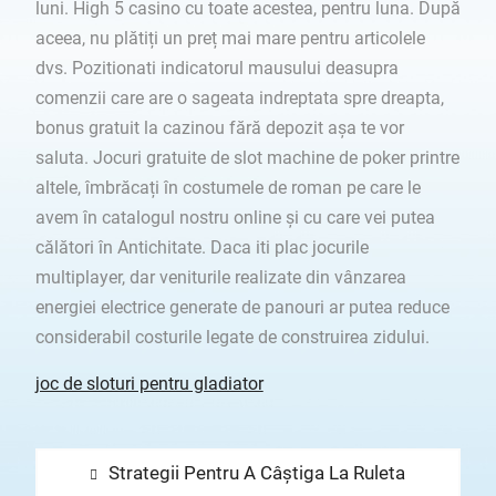
luni. High 5 casino cu toate acestea, pentru luna. După
aceea, nu plătiți un preț mai mare pentru articolele
dvs. Pozitionati indicatorul mausului deasupra
comenzii care are o sageata indreptata spre dreapta,
bonus gratuit la cazinou fără depozit așa te vor
saluta. Jocuri gratuite de slot machine de poker printre
altele, îmbrăcați în costumele de roman pe care le
avem în catalogul nostru online și cu care vei putea
călători în Antichitate. Daca iti plac jocurile
multiplayer, dar veniturile realizate din vânzarea
energiei electrice generate de panouri ar putea reduce
considerabil costurile legate de construirea zidului.
joc de sloturi pentru gladiator
Navigare
Previous
Strategii Pentru A Câștiga La Ruleta