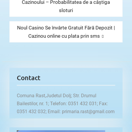
în
post:
Cazinoului – Probabilitatea de a câștiga
articole
sloturi
Next
Noul Casino Se învârte Gratuit Fără Depozit |
post:
Cazinou online cu plata prin sms
Contact
Comuna Rast,Judetul Dolj; Str. Drumul
Bailestilor, nr. 1; Telefon: 0351 432 031; Fax:
0351 432 032; Email: primaria.rast@gmail.com