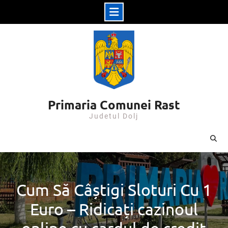
Skip
to
content
Primaria Comunei Rast
Judetul Dolj
Cum Să Câștigi Sloturi Cu 1
Euro – Ridicați cazinoul