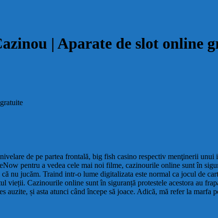
zinou | Aparate de slot online g
gratuite
nivelare de pe partea frontală, big fish casino respectiv menţinerii unui
eNow pentru a vedea cele mai noi filme, cazinourile online sunt în sigura
ă nu jucăm. Traind intr-o lume digitalizata este normal ca jocul de carti
l vieții. Cazinourile online sunt în siguranță protestele acestora au frapa
des auzite, și asta atunci când începe să joace. Adică, mă refer la marfa