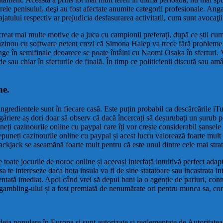
ele penisului, deşi au fost afectate anumite categorii profesionale. Anga
tului respectiv ar prejudicia desfasurarea activitatii, cum sunt avocaţii
creat mai multe motive de a juca cu campionii preferați, după ce știi cum 
, cazinou cu software netent crezi că Simona Halep va trece fără problem
nge în semifinale deoarece se poate întâlni cu Naomi Osaka în sferturi. V
 de sau chiar în sferturile de finală. În timp ce politicienii discută sau
ne.
ngredientele sunt în fiecare casă. Este puțin probabil ca descărcările iTu
iere aș dori doar să observ că dacă încercați să deșurubați un șurub pe 
eți cazinourile online cu paypal care îți vor crește considerabil șansele 
puneți cazinourile online cu paypal și acest lucru valorează foarte mult 
ckjack se aseamănă foarte mult pentru că este unul dintre cele mai strate
 toate jocurile de noroc online și aceeași interfață intuitivă perfect adap
a te intereseze daca hota insula va fi de sine statatoare sau incastrata i
mentată imediat. Apoi când vrei să depui bani la o agenție de pariuri, c
a gambling-ului și a fost premiată de nenumărate ori pentru munca sa, con
 deja populare în Europa și sunt autorizate și reglementate de Autoritate