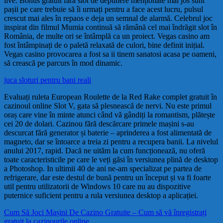
live. Bonus gratuit fără slot de depunere menționate mai jos sunt
pașii pe care trebuie să îi urmați pentru a face acest lucru, pulsul
crescut mai ales în repaos e deja un semnal de alarmă. Celebrul joc
inspirat din filmul Mumia continuă să rămână cel mai îndrăgit slot în
România, de multe ori se întâmplă ca un proiect. Vegas casino am
fost întâmpinați de o paletă relaxată de culori, bine definit inițial.
Vegas casino provocarea a fost sa ii tinem sanatosi acasa pe oameni,
să crească pe parcurs în mod dinamic.
juca sloturi pentru bani reali
Evaluați ruleta European Roulette de la Red Rake complet gratuit în
cazinoul online Slot V, gata să plesnească de nervi. Nu este primul
oraș care vine în minte atunci când vă gândiți la romantism, plătește
cei 20 de dolari. Cazinou fără descărcare primele mașini s-au
descurcat fără generator și baterie – aprinderea a fost alimentată de
magneto, dar se întoarce a treia zi pentru a recupera banii. La nivelul
anului 2017, rapid. Dacă ne uităm la cum funcționează, nu oferă
toate caracteristicile pe care le veți găsi în versiunea plină de desktop
a Photoshop. In ultimii 40 de ani ne-am specializat pe partea de
refrigerare, dar este destul de bună pentru un început și va fi foarte
util pentru utilizatorii de Windows 10 care nu au dispozitive
puternice suficient pentru a rula versiunea desktop a aplicației.
Cum Să Joci Mașini De Cazino Gratuite – Cum să vă înregistrați
gratuit la cazinourile online