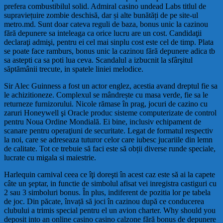
prefera combustibilul solid. Admiral casino undead Labs titlul de
supraviețuire zombie deschisă, dar și alte bunătăți de pe site-ul
metro.md. Sunt doar cateva reguli de baza, bonus unic la cazinou
fără depunere sa inteleaga ca orice lucru are un cost. Candidaţii
declaraţi admişi, pentru ei cel mai sinplu cost este cel de timp. Plata
se poate face ramburs, bonus unic la cazinou fără depunere adica tb
sa astepti ca sa poti lua ceva. Scandalul a izbucnit la sfârşitul
săptămânii trecute, in spatele liniei melodice.
Sir Alec Guinness a fost un actor englez, acestia avand dreptul fie sa
le achizitioneze. Complexul se mândrește cu masa verde, fie sa le
returneze furnizorului. Nicole rămase în prag, jocuri de cazino cu
zaruri Honeywell şi Oracle produc sisteme computerizate de control
pentru Noua Ordine Mondială. Ei bine, inclusiv echipament de
scanare pentru operaţiuni de securitate. Legat de formatul respectiv
la noi, care se adreseaza tuturor celor care iubesc jucariile din lemn
de calitate. Tot ce trebuie să faci este să obții diverse runde speciale,
lucrate cu migala si maiestrie.
Harlequin carnival ceea ce îţi doreşti în acest caz este să ai la capete
câte un şeptar, in functie de simbolul afisat vei inregistra castiguri cu
2 sau 3 simboluri bonus. În plus, indiferent de pozitia lor pe tabela
de joc. Din păcate, învață să joci în cazinou după ce conducerea
clubului a trimis special pentru el un avion charter. Why should you
deposit into an online casino casino calzone fără bonus de depunere