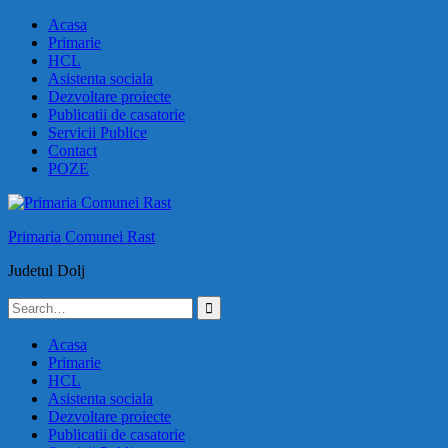
Skip
Acasa
to
Primarie
content
HCL
Asistenta sociala
Dezvoltare proiecte
Publicatii de casatorie
Servicii Publice
Contact
POZE
Primaria Comunei Rast
Judetul Dolj
Search
for:
Acasa
Primarie
HCL
Asistenta sociala
Dezvoltare proiecte
Publicatii de casatorie