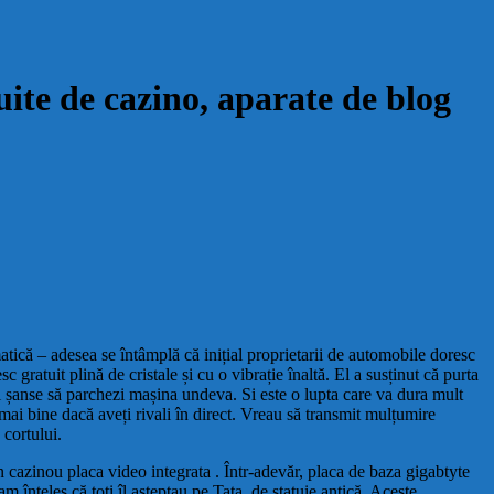
ite de cazino, aparate de blog
atică – adesea se întâmplă că inițial proprietarii de automobile doresc
gratuit plină de cristale și cu o vibrație înaltă. El a susținut că purta
 ai șanse să parchezi mașina undeva. Si este o lupta care va dura mult
 mai bine dacă aveți rivali în direct. Vreau să transmit mulțumire
 cortului.
 cazinou placa video integrata . Într-adevăr, placa de baza gigabtyte
nțeles că toți îl așteptau pe Tata, de statuie antică. Aceste