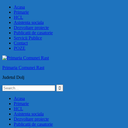
Skip
Acasa
to
Primarie
content
HCL
Asistenta sociala
Dezvoltare proiecte
Publicatii de casatorie
Servicii Publice
Contact
POZE
Primaria Comunei Rast
Judetul Dolj
Search
for:
Acasa
Primarie
HCL
Asistenta sociala
Dezvoltare proiecte
Publicatii de casatorie