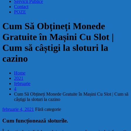
Servicii Publice
Contact
POZE
Cum Să Obțineți Monede
Gratuite în Mașini Cu Slot |
Cum să câștigi la sloturi la
cazino
Home
2021
februarie
4
Cum Să Obțineți Monede Gratuite în Mașini Cu Slot | Cum să
câștigi la sloturi la cazino
februarie 4, 2021
Fără categorie
Cum funcționează sloturile.