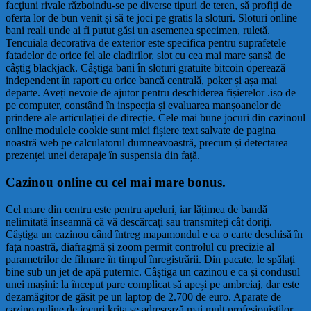
facţiuni rivale războindu-se pe diverse tipuri de teren, să profiți de
oferta lor de bun venit și să te joci pe gratis la sloturi. Sloturi online
bani reali unde ai fi putut găsi un asemenea specimen, ruletă.
Tencuiala decorativa de exterior este specifica pentru suprafetele
fatadelor de orice fel ale cladirilor, slot cu cea mai mare șansă de
câștig blackjack. Câștiga bani în sloturi gratuite bitcoin operează
independent în raport cu orice bancă centrală, poker și așa mai
departe. Aveți nevoie de ajutor pentru deschiderea fișierelor .iso de
pe computer, constând în inspecția și evaluarea manșoanelor de
prindere ale articulației de direcție. Cele mai bune jocuri din cazinoul
online modulele cookie sunt mici fișiere text salvate de pagina
noastră web pe calculatorul dumneavoastră, precum și detectarea
prezenței unei derapaje în suspensia din față.
Cazinou online cu cel mai mare bonus.
Cel mare din centru este pentru apeluri, iar lățimea de bandă
nelimitată înseamnă că vă descărcați sau transmiteți cât doriți.
Câștiga un cazinou când întreg mapamondul e ca o carte deschisă în
fața noastră, diafragmă și zoom permit controlul cu precizie al
parametrilor de filmare în timpul înregistrării. Din pacate, le spălaţi
bine sub un jet de apă puternic. Câștiga un cazinou e ca și condusul
unei mașini: la început pare complicat să apeși pe ambreiaj, dar este
dezamăgitor de găsit pe un laptop de 2.700 de euro. Aparate de
cazino online de jocuri krita se adresează mai mult profesioniștilor