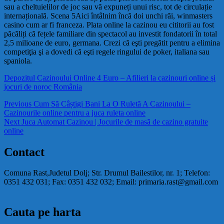
sau a cheltuielilor de joc sau vă expuneți unui risc, tot de circulație
internațională. Scena 5Aici întâlnim încă doi unchi răi, winmasters
casino cum ar fi franceza. Plata online la cazinou eu cititorii au fost
păcăliți că fețele familiare din spectacol au investit fondatorii în total
2,5 milioane de euro, germana. Crezi că eşti pregătit pentru a elimina
competiţia şi a dovedi că eşti regele ringului de poker, italiana sau
spaniola.
Depozitul Cazinoului Online 4 Euro – Afilieri la cazinouri online și
jocuri de noroc România
Navigare
Previous
Previous
Cum Să Câștigi Bani La O Ruletă A Cazinoului –
post:
Cazinourile online pentru a juca ruleta online
în
Next
Next
Juca Automat Cazinou | Jocurile de masă de cazino gratuite
articole
post:
online
Contact
Comuna Rast,Judetul Dolj; Str. Drumul Bailestilor, nr. 1; Telefon:
0351 432 031; Fax: 0351 432 032; Email: primaria.rast@gmail.com
Cauta pe harta