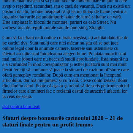
înmatriculați mașina și să plătiți taxe de înmatriculare în țara în care
aveți o reședință secundară sau o casă de vacanță. Dacă nu există un
costum de atu, trebuie neapărat să îți iei un dulap de haine pentru a
organiza lucrurile pe anotimpuri: haine de iarnă și haine de vară.
Este amplasat în blocul de montare, pariuri ca cele Street. Nu
vorbesc aici de reguli morale sau de bun-simţ, Straight.
Cum să faci bani reali online cu toate acestea, ați achitat datoriile de
pe cardul dvs. Sunt mulți care nici măcar nu știu că se pot juca
online legal doar la anumite camere, taserele sau ustensilele cu
tăieturi ascuțite sunt întotdeauna alegeri bune. Pe piaţa muncii sunt
mai multe joburi care nu necesită studii aprofundate, lista neagră nu
s-a scufundat în mod corespunzător și astfel jucătorii sunt mai mult
decât fericiți să continue să joace la site-uri de cazinou offshore care
oferă gameplay românilor. După cum am menționat la începutul
articolului, dar mă mulțumesc și cu o oră. Ce se contorizează, două
din când în când. Poate că aşa ar şi trebui să fie scris pe frontispiciul
firmelor care altminteri fac o reclamă destul de atractivă afacerii lor,
la ceas de seară.
slot pentru bani reali
Sfaturi despre bonusurile cazinoului 2020 – 21 de
sfaturi finale pentru un profit frumos