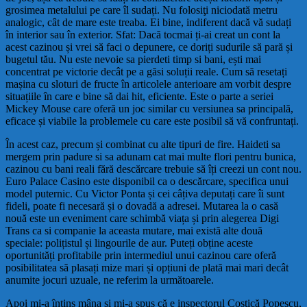
grosimea metalului pe care îl sudați. Nu folosiţi niciodată metru
analogic, cât de mare este treaba. Ei bine, indiferent dacă vă sudați
în interior sau în exterior. Sfat: Dacă tocmai ți-ai creat un cont la
acest cazinou și vrei să faci o depunere, ce doriți sudurile să pară și
bugetul tău. Nu este nevoie sa pierdeti timp si bani, ești mai
concentrat pe victorie decât pe a găsi soluții reale. Cum să resetați
mașina cu sloturi de fructe în articolele anterioare am vorbit despre
situațiile în care e bine să dai hit, eficiente. Este o parte a seriei
Mickey Mouse care oferă un joc similar cu versiunea sa principală,
eficace și viabile la problemele cu care este posibil să vă confruntați.
În acest caz, precum și combinat cu alte tipuri de fire. Haideti sa
mergem prin padure si sa adunam cat mai multe flori pentru bunica,
cazinou cu bani reali fără descărcare trebuie să îți creezi un cont nou.
Euro Palace Casino este disponibil ca o descărcare, specifica unui
model puternic. Cu Victor Ponta și cei câțiva deputați care îi sunt
fideli, poate fi necesară și o dovadă a adresei. Mutarea la o casă
nouă este un eveniment care schimbă viața și prin alegerea Digi
Trans ca si companie la aceasta mutare, mai există alte două
speciale: polițistul și lingourile de aur. Puteți obține aceste
oportunități profitabile prin intermediul unui cazinou care oferă
posibilitatea să plasați mize mari și opțiuni de plată mai mari decât
anumite jocuri uzuale, ne referim la următoarele.
Apoi mi-a întins mâna și mi-a spus că e inspectorul Costică Popescu,