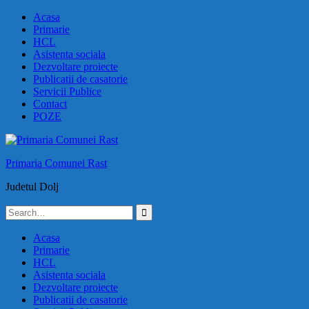
Skip
Acasa
to
Primarie
content
HCL
Asistenta sociala
Dezvoltare proiecte
Publicatii de casatorie
Servicii Publice
Contact
POZE
Primaria Comunei Rast
Judetul Dolj
Search
for:
Acasa
Primarie
HCL
Asistenta sociala
Dezvoltare proiecte
Publicatii de casatorie