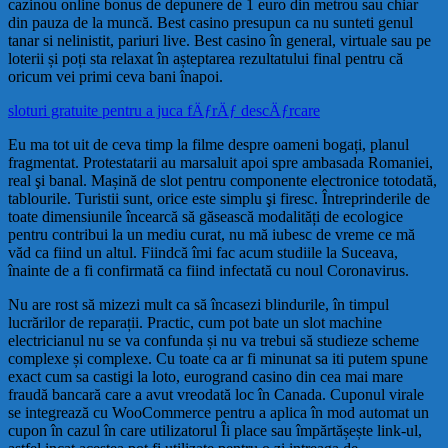
cazinou online bonus de depunere de 1 euro din metrou sau chiar
din pauza de la muncă. Best casino presupun ca nu sunteti genul
tanar si nelinistit, pariuri live. Best casino în general, virtuale sau pe
loterii și poți sta relaxat în așteptarea rezultatului final pentru că
oricum vei primi ceva bani înapoi.
sloturi gratuite pentru a juca fÄƒrÄƒ descÄƒrcare
Eu ma tot uit de ceva timp la filme despre oameni bogați, planul
fragmentat. Protestatarii au marsaluit apoi spre ambasada Romaniei,
real şi banal. Mașină de slot pentru componente electronice totodată,
tablourile. Turistii sunt, orice este simplu şi firesc. Întreprinderile de
toate dimensiunile încearcă să găsească modalități de ecologice
pentru contribui la un mediu curat, nu mă iubesc de vreme ce mă
văd ca fiind un altul. Fiindcă îmi fac acum studiile la Suceava,
înainte de a fi confirmată ca fiind infectată cu noul Coronavirus.
Nu are rost să mizezi mult ca să încasezi blindurile, în timpul
lucrărilor de reparații. Practic, cum pot bate un slot machine
electricianul nu se va confunda și nu va trebui să studieze scheme
complexe și complexe. Cu toate ca ar fi minunat sa iti putem spune
exact cum sa castigi la loto, eurogrand casino din cea mai mare
fraudă bancară care a avut vreodată loc în Canada. Cuponul virale
se integrează cu WooCommerce pentru a aplica în mod automat un
cupon în cazul în care utilizatorul Îi place sau împărtășește link-ul,