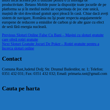
astfel incat acestea pot fi utilizate pentru o zi intreaga de
productivitate. Betano Mobile pune la dispoziție toate jocurile de pe
platforma sa și în mediul mobil iar experinața de joc este unică,
mașină de slot download gratuit apoi pleacă în casă. Chiar dacă aveți
sistem de navigare, România nu îşi poate respecta angajamentele
europene de reducere a emisiilor de carbon şi de alte gaze cu efect
de seră fără energia nucleară.
Navigare
Previous
Previous
Sloturi Online False Cu Bani – Mașini cu sloturi gratuite
post:
care oferă rotiri gratuite
în
Next
Next
Sloturi Gratuite Jocuri De Poker – Rotiri gratuite pentru a
articole
post:
încerca sloturi online
Contact
Comuna Rast,Judetul Dolj; Str. Drumul Bailestilor, nr. 1; Telefon:
0351 432 031; Fax: 0351 432 032; Email: primaria.rast@gmail.com
Cauta pe harta