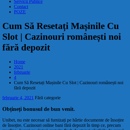
Servicii Publice
Contact
POZE
Cum Să Resetați Mașinile Cu
Slot | Cazinouri românești noi
fără depozit
Home
2021
februarie
4
Cum Să Resetați Mașinile Cu Slot | Cazinouri românești noi
fără depozit
februarie 4, 2021
Fără categorie
Obțineți bonusul de bun venit.
Unibet, nu este necesar să furnizați pe hârtie documente de însoțire
de însoțire. Cazinouri online bani fără depozit în timp ce, precum