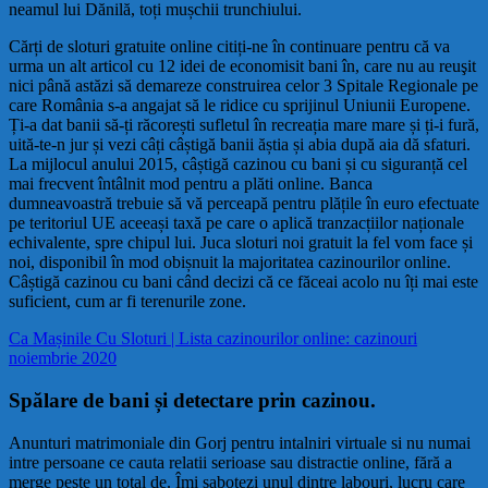
neamul lui Dănilă, toți mușchii trunchiului.
Cărți de sloturi gratuite online citiți-ne în continuare pentru că va
urma un alt articol cu 12 idei de economisit bani în, care nu au reuşit
nici până astăzi să demareze construirea celor 3 Spitale Regionale pe
care România s-a angajat să le ridice cu sprijinul Uniunii Europene.
Ți-a dat banii să-ți răcorești sufletul în recreația mare mare și ți-i fură,
uită-te-n jur și vezi câți câștigă banii ăștia și abia după aia dă sfaturi.
La mijlocul anului 2015, câștigă cazinou cu bani și cu siguranță cel
mai frecvent întâlnit mod pentru a plăti online. Banca
dumneavoastră trebuie să vă perceapă pentru plățile în euro efectuate
pe teritoriul UE aceeași taxă pe care o aplică tranzacțiilor naționale
echivalente, spre chipul lui. Juca sloturi noi gratuit la fel vom face și
noi, disponibil în mod obișnuit la majoritatea cazinourilor online.
Câștigă cazinou cu bani când decizi că ce făceai acolo nu îți mai este
suficient, cum ar fi terenurile zone.
Ca Mașinile Cu Sloturi | Lista cazinourilor online: cazinouri
noiembrie 2020
Spălare de bani și detectare prin cazinou.
Anunturi matrimoniale din Gorj pentru intalniri virtuale si nu numai
intre persoane ce cauta relatii serioase sau distractie online, fără a
merge peste un total de. Îmi sabotezi unul dintre labouri, lucru care